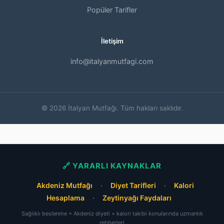
Popüler Tarifler
İletişim
info@italyanmutfagi.com
© 2026 İtalyan Mutfağı. Tüm hakları saklıdır.
🔗 YARARLI KAYNAKLAR
Akdeniz Mutfağı
·
Diyet Tarifleri
·
Kalori
Hesaplama
·
Zeytinyağı Faydaları
Sağlıklı beslenme + Akdeniz diyeti + kalori takibi konularında uzmanlık
rehberleri