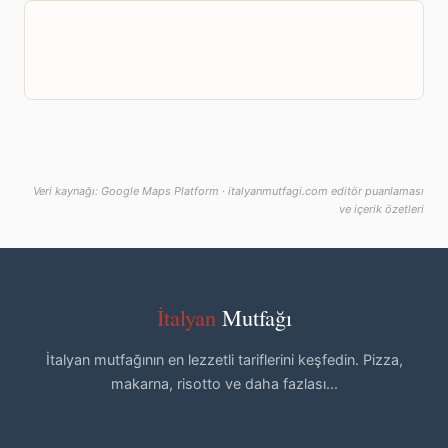
Veri kaynağı: Google Maps Platform · italyanmutfagi.com editör puanlaması
ve içerik özetleri
İtalyan
Mutfağı
İtalyan mutfağının en lezzetli tariflerini keşfedin. Pizza,
makarna, risotto ve daha fazlası...