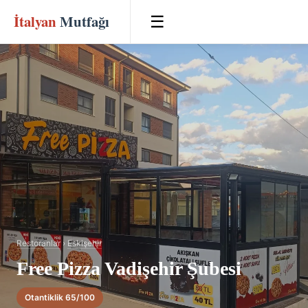
İtalyan
Mutfağı
☰
Restoranlar
›
Eskişehir
Free Pizza Vadişehir Şubesi
Otantiklik 65/100