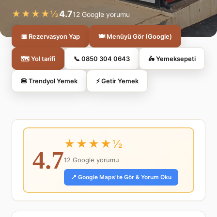
★★★★½
4.7
12 Google yorumu
📅 Rezervasyon Yap
🍽️ Menüyü Gör (Google)
🗺️ Yol tarifi
📞 0850 304 0643
🛵 Yemeksepeti
🍔 Trendyol Yemek
⚡ Getir Yemek
★★★★½
4.7
12 Google yorumu
📍 Google Maps'te Gör & Yorum Oku