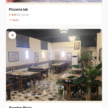
Pizzeria lab
⭐ 5.0
192 yorum
📍 Aydın
4
Sweden Pizza