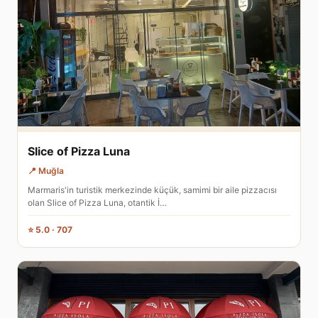
Slice of Pizza Luna
📍 Muğla
Marmaris'in turistik merkezinde küçük, samimi bir aile pizzacısı
olan Slice of Pizza Luna, otantik İ…
⭐ 5.0 · 707