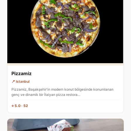
Pizzamiz
📍 Istanbul
Pizzamiz, Başakşehir'in modern konut bölgesinde konumlanan
genç ve dinamik bir İtalyan pizza restora…
⭐ 5.0 · 52