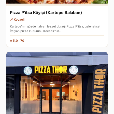
Pizza P’itsa Köyiçi (Kartepe Balaban)
📍 Kocaeli
Kartepe'nin gözde İtalyan lezzet durağı Pizza P'itsa, geleneksel
İtalyan pizza kültürünü Kocaeli'nin…
⭐ 5.0 · 70