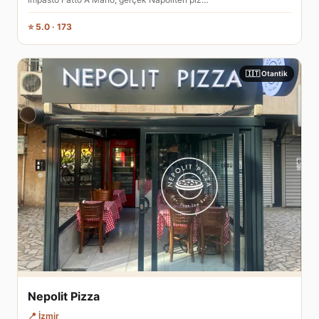
⭐ 5.0 · 173
🇮🇹 Otantik
Nepolit Pizza
📍 İzmir