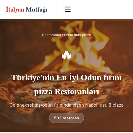
İtalyan
Mutfağı
☰
Restoranlar
› Odun fırını pizza
🔥
Türkiye'nin En İyi Odun fırını
pizza Restoranları
Geleneksel taş/odun fırınında pişen Napoli usulü pizza
502 restoran