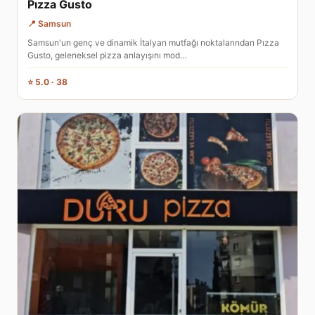
Pızza Gusto
📍 Samsun
Samsun'un genç ve dinamik İtalyan mutfağı noktalarından Pızza
Gusto, geleneksel pizza anlayışını mod…
⭐ 5.0 · 38