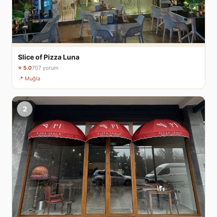
Slice of Pizza Luna
⭐ 5.0
707 yorum
📍 Muğla
2