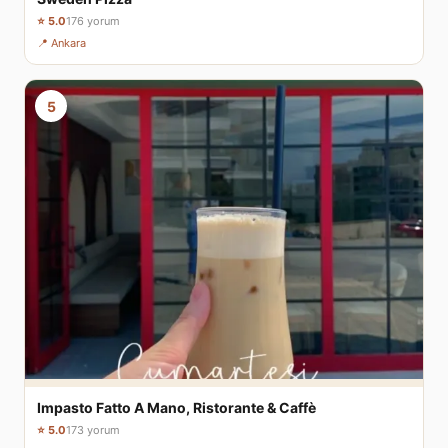
⭐ 5.0
176 yorum
📍 Ankara
5
Impasto Fatto A Mano, Ristorante & Caffè
⭐ 5.0
173 yorum