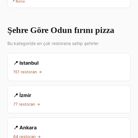
📍 Bursa
Şehre Göre Odun fırını pizza
Bu kategoride en çok restorana sahip şehirler
📍 Istanbul
151 restoran →
📍 İzmir
77 restoran →
📍 Ankara
64 restoran →