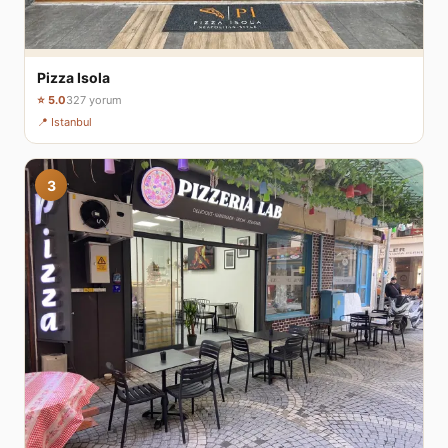
Pizza Isola
⭐ 5.0
327 yorum
📍 Istanbul
3