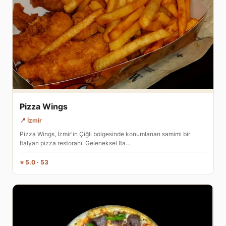
Pizza Wings
📍 İzmir
Pizza Wings, İzmir'in Çiğli bölgesinde konumlanan samimi bir
İtalyan pizza restoranı. Geleneksel İta…
⭐ 5.0 · 53