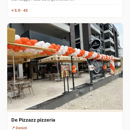
⭐ 5.0 · 42
De Pizzazz pizzeria
📍 Denizli