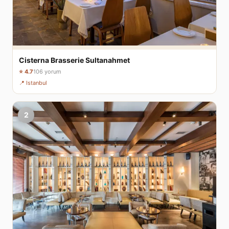
Cisterna Brasserie Sultanahmet
⭐ 4.7
106 yorum
📍 Istanbul
2