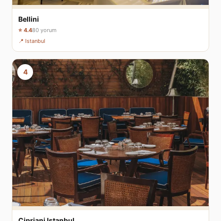
Bellini
⭐ 4.4
80 yorum
📍 Istanbul
4
Cipriani Istanbul