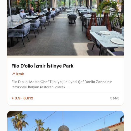
Filo D'olio İzmir İstinye Park
📍 İzmir
Filo D'olio, MasterChef Türkiye jüri üyesi Şef Danilo Zanna'nın
İzmir'deki İtalyan restoranı olarak …
⭐ 3.9 · 6,612
₺₺₺₺