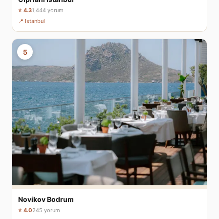
⭐ 4.3
1,444 yorum
📍 Istanbul
5
Novikov Bodrum
⭐ 4.0
245 yorum