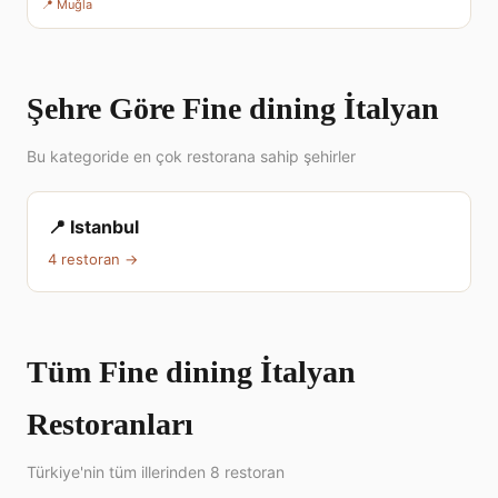
📍 Muğla
Şehre Göre Fine dining İtalyan
Bu kategoride en çok restorana sahip şehirler
📍 Istanbul
4 restoran →
Tüm Fine dining İtalyan
Restoranları
Türkiye'nin tüm illerinden 8 restoran