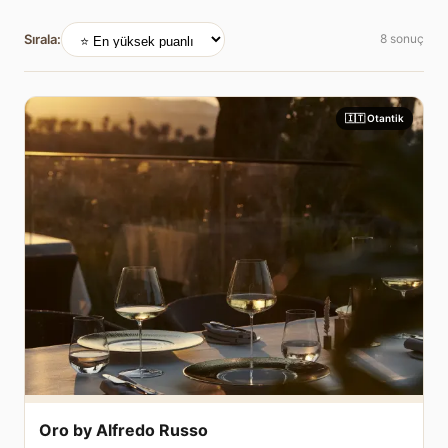
Sırala:
8 sonuç
🇮🇹 Otantik
Oro by Alfredo Russo