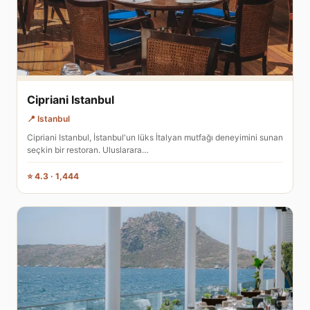
Cipriani Istanbul
📍 Istanbul
Cipriani Istanbul, İstanbul'un lüks İtalyan mutfağı deneyimini sunan
seçkin bir restoran. Uluslarara…
⭐ 4.3 · 1,444