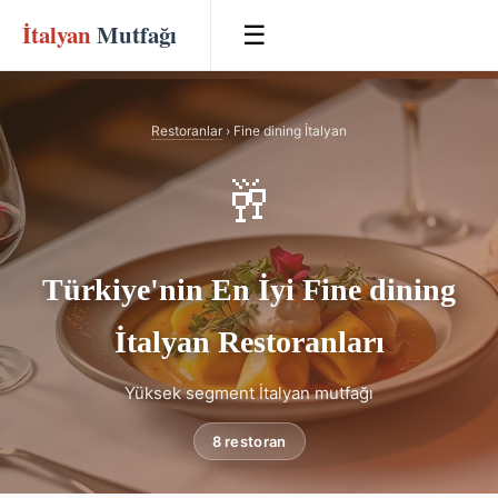
İtalyan
Mutfağı
☰
Restoranlar
› Fine dining İtalyan
🥂
Türkiye'nin En İyi Fine dining
İtalyan Restoranları
Yüksek segment İtalyan mutfağı
8 restoran