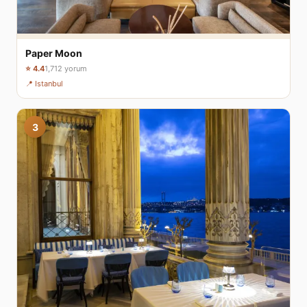
Paper Moon
⭐ 4.4
1,712 yorum
📍 Istanbul
3