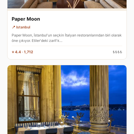
Paper Moon
📍 Istanbul
Paper Moon, İstanbul'un seçkin İtalyan restoranlarından biri olarak
öne çıkıyor. Etiler'deki zarif k…
⭐ 4.4 · 1,712
₺₺₺₺