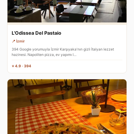
L'Odissea Del Pastaio
📍 İzmir
394 Google yorumuyla İzmir Karşıyaka'nın gizli İtalyan lezzet
hazinesi. Napoliten pizza, ev yapımı l…
⭐ 4.9 · 394