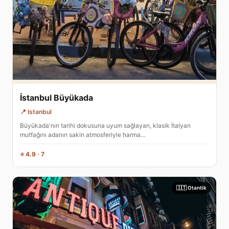
İstanbul Büyükada
📍 Istanbul
Büyükada'nın tarihi dokusuna uyum sağlayan, klasik İtalyan
mutfağını adanın sakin atmosferiyle harma…
⭐ 4.9 · 7
🇮🇹 Otantik