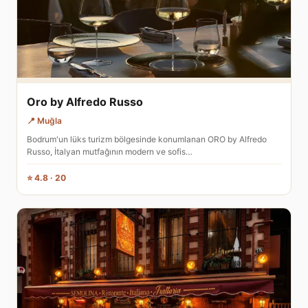
Oro by Alfredo Russo
📍 Muğla
Bodrum'un lüks turizm bölgesinde konumlanan ORO by Alfredo
Russo, İtalyan mutfağının modern ve sofis…
⭐ 4.8 · 20