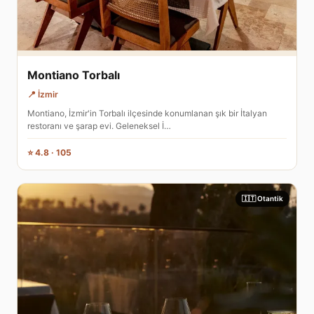
Montiano Torbalı
📍 İzmir
Montiano, İzmir'in Torbalı ilçesinde konumlanan şık bir İtalyan
restoranı ve şarap evi. Geleneksel İ…
⭐ 4.8 · 105
🇮🇹 Otantik