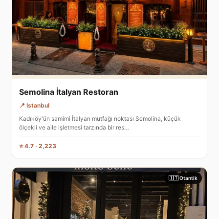
Semolina İtalyan Restoran
📍 Istanbul
Kadıköy'ün samimi İtalyan mutfağı noktası Semolina, küçük
ölçekli ve aile işletmesi tarzında bir res…
⭐ 4.7 · 2,223
🇮🇹 Otantik