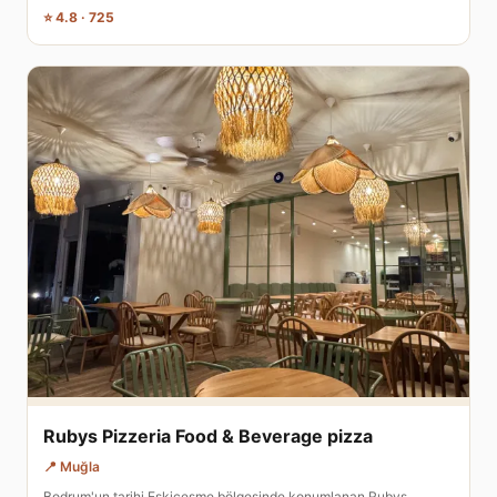
⭐ 4.8 · 725
Rubys Pizzeria Food & Beverage pizza
📍 Muğla
Bodrum'un tarihi Eskiçeşme bölgesinde konumlanan Rubys