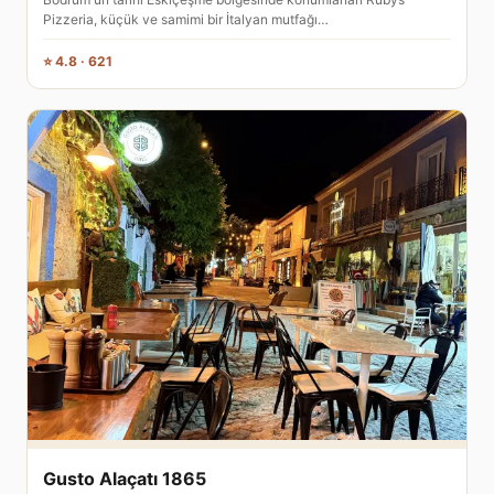
Pizzeria, küçük ve samimi bir İtalyan mutfağı…
⭐ 4.8 · 621
Gusto Alaçatı 1865