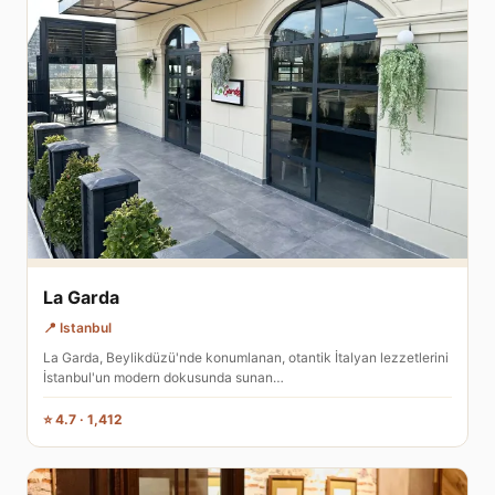
La Garda
📍 Istanbul
La Garda, Beylikdüzü'nde konumlanan, otantik İtalyan lezzetlerini
İstanbul'un modern dokusunda sunan…
⭐ 4.7 · 1,412