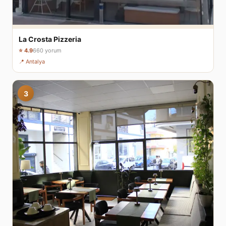
La Crosta Pizzeria
⭐ 4.9
660 yorum
📍 Antalya
3