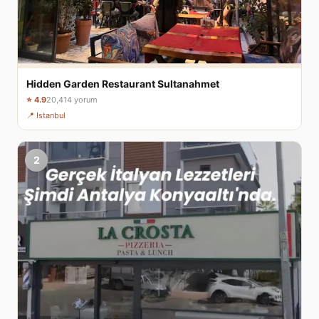
Hidden Garden Restaurant Sultanahmet
⭐ 4.9
20,414 yorum
📍 Istanbul
2