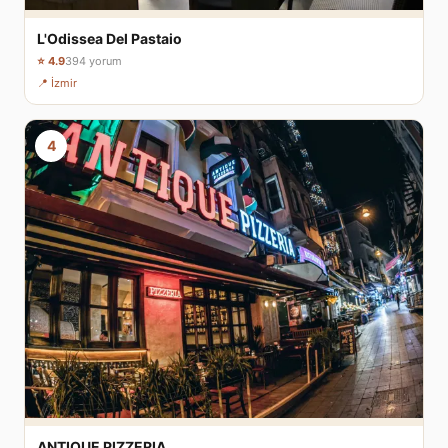
L'Odissea Del Pastaio
⭐ 4.9
394 yorum
📍 İzmir
4
ANTIQUE PIZZERIA