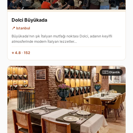
Dolci Büyükada
📍 Istanbul
Büyükada'nın şık İtalyan mutfağı noktası Dolci, adanın keyifli
atmosferinde modern İtalyan lezzetler…
⭐ 4.8 · 152
🇮🇹 Otantik