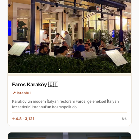
Faros Karaköy 🇮🇹
📍 Istanbul
Karaköy'ün modern İtalyan restoranı Faros, geleneksel İtalyan
lezzetlerini İstanbul'un kozmopolit do…
⭐ 4.8 · 3,121
₺₺