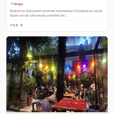
📍 Muğla
Bodrum'un Eskiçeşme semtinde konumlanan Pizzabarkod, küçük
ölçekli ancak tutkunlukla yönetilen bir İ…
⭐ 5.0 · 5