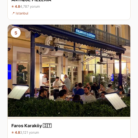
⭐ 4.8
4,787 yorum
📍 Istanbul
5
Faros Karaköy 🇮🇹
⭐ 4.8
3,121 yorum