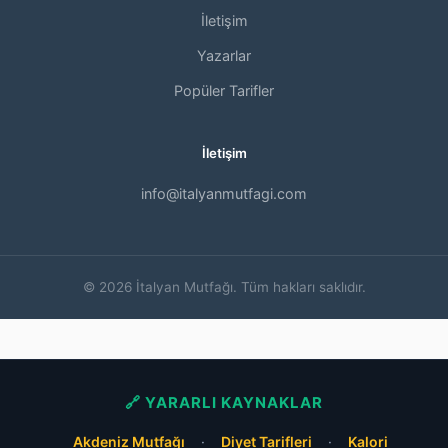
İletişim
Yazarlar
Popüler Tarifler
İletişim
info@italyanmutfagi.com
© 2026 İtalyan Mutfağı. Tüm hakları saklıdır.
🔗 YARARLI KAYNAKLAR
Akdeniz Mutfağı
·
Diyet Tarifleri
·
Kalori