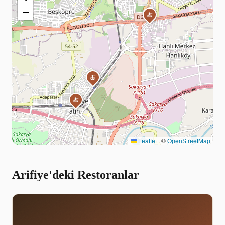
−
🍝
🍝
🍝
Leaflet
|
©
OpenStreetMap
Arifiye'deki Restoranlar