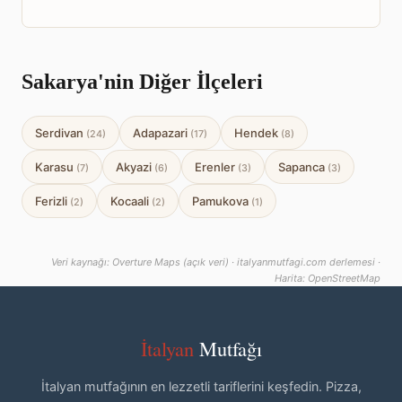
Sakarya'nin Diğer İlçeleri
Serdivan
Adapazari
Hendek
(24)
(17)
(8)
Karasu
Akyazi
Erenler
Sapanca
(7)
(6)
(3)
(3)
Ferizli
Kocaali
Pamukova
(2)
(2)
(1)
Veri kaynağı: Overture Maps (açık veri) · italyanmutfagi.com derlemesi ·
Harita: OpenStreetMap
İtalyan
Mutfağı
İtalyan mutfağının en lezzetli tariflerini keşfedin. Pizza,