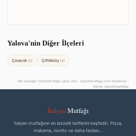
Yalova'nin Diğer İlçeleri
Çinarcik
Çiftlikköy
(2)
(2)
Veri kaynağı: Overture Maps (açık veri) · italyanmutfagi.com derlemesi ·
Harita: OpenStreetMap
İtalyan
Mutfağı
İtalyan mutfağının en lezzetli tariflerini keşfedin. Pizza,
makarna, risotto ve daha fazlası...