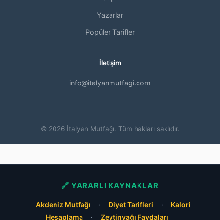
Yazarlar
Popüler Tarifler
İletişim
info@italyanmutfagi.com
© 2026 İtalyan Mutfağı. Tüm hakları saklıdır.
🔗 YARARLI KAYNAKLAR
Akdeniz Mutfağı
·
Diyet Tarifleri
·
Kalori
Hesaplama
·
Zeytinyağı Faydaları