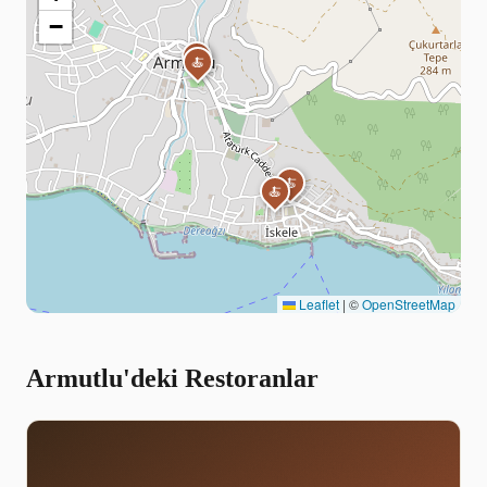
−
🍝
🍝
🍝
🍝
Leaflet
|
©
OpenStreetMap
Armutlu'deki Restoranlar