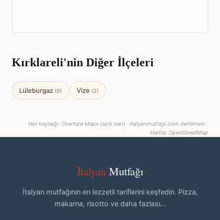
Kırklareli'nin Diğer İlçeleri
Lüleburgaz
Vize
(9)
(2)
Veri kaynağı: Overture Maps (açık veri) · italyanmutfagi.com derlemesi ·
Harita: OpenStreetMap
İtalyan
Mutfağı
İtalyan mutfağının en lezzetli tariflerini keşfedin. Pizza,
makarna, risotto ve daha fazlası...