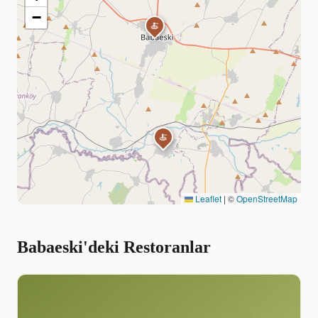
−
🍝
🍝
Leaflet
|
©
OpenStreetMap
Babaeski'deki Restoranlar