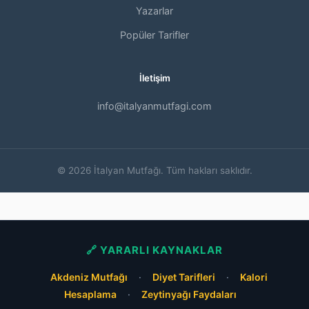
Yazarlar
Popüler Tarifler
İletişim
info@italyanmutfagi.com
© 2026 İtalyan Mutfağı. Tüm hakları saklıdır.
🔗 YARARLI KAYNAKLAR
Akdeniz Mutfağı
·
Diyet Tarifleri
·
Kalori
Hesaplama
·
Zeytinyağı Faydaları