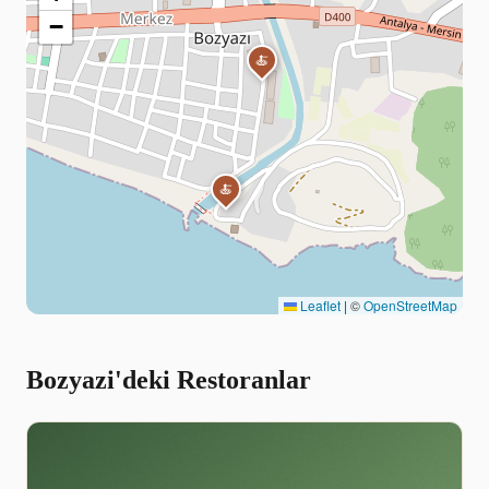
−
🍝
🍝
Leaflet
|
©
OpenStreetMap
Bozyazi'deki Restoranlar