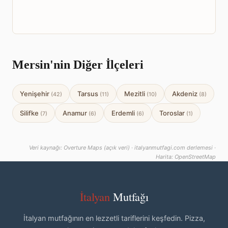
Mersin'nin Diğer İlçeleri
Yenişehir
Tarsus
Mezitli
Akdeniz
(42)
(11)
(10)
(8)
Silifke
Anamur
Erdemli
Toroslar
(7)
(6)
(6)
(1)
Veri kaynağı: Overture Maps (açık veri) · italyanmutfagi.com derlemesi ·
Harita: OpenStreetMap
İtalyan
Mutfağı
İtalyan mutfağının en lezzetli tariflerini keşfedin. Pizza,