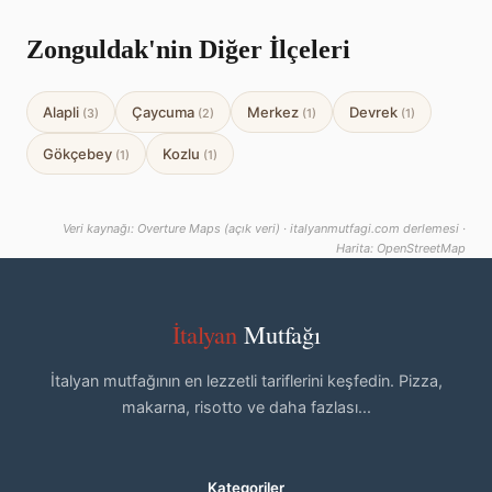
Zonguldak'nin Diğer İlçeleri
Alapli
Çaycuma
Merkez
Devrek
(3)
(2)
(1)
(1)
Gökçebey
Kozlu
(1)
(1)
Veri kaynağı: Overture Maps (açık veri) · italyanmutfagi.com derlemesi ·
Harita: OpenStreetMap
İtalyan
Mutfağı
İtalyan mutfağının en lezzetli tariflerini keşfedin. Pizza,
makarna, risotto ve daha fazlası...
Kategoriler