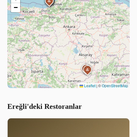
🍝
🍝
🍝
🍝
🍝
🍝
🍝
−
🍝
🍝
🍝
🍝
Leaflet
|
©
OpenStreetMap
Ereğli'deki Restoranlar