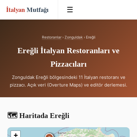
İtalyan
Mutfağı
☰
Restoranlar
›
Zonguldak
› Ereğli
Ereğli İtalyan Restoranları ve
Pizzacıları
Zonguldak Ereğli bölgesindeki 11 İtalyan restoranı ve
pizzacı. Açık veri (Overture Maps) ve editör derlemesi.
🗺️ Haritada Ereğli
+