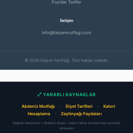
Popüler Tarifler
İletişim
info@italyanmutfagi.com
© 2026 İtalyan Mutfağı. Tüm hakları saklıdır.
🔗 YARARLI KAYNAKLAR
Akdeniz Mutfağı
·
Diyet Tarifleri
·
Kalori
Hesaplama
·
Zeytinyağı Faydaları
Sağlıklı beslenme + Akdeniz diyeti + kalori takibi konularında uzmanlık
rehberleri