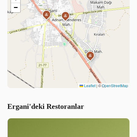
−
🍝
🍝
🍝
Leaflet
|
©
OpenStreetMap
Ergani'deki Restoranlar