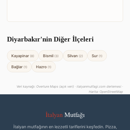
Diyarbakır'nin Diğer İlçeleri
Kayapinar
Bismil
Silvan
Sur
(8)
(3)
(2)
(1)
Bağlar
Hazro
(1)
(1)
Veri kaynağı: Overture Maps (açık veri) · italyanmutfagi.com derlemesi ·
Harita: OpenStreetMap
İtalyan
Mutfağı
İtalyan mutfağının en lezzetli tariflerini keşfedin. Pizza,