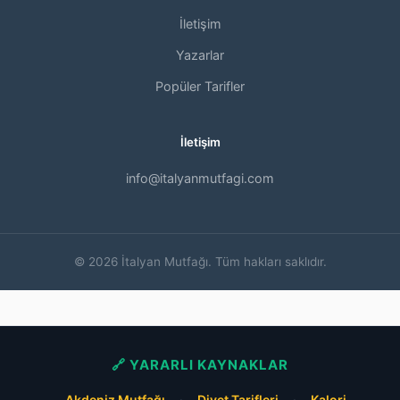
İletişim
Yazarlar
Popüler Tarifler
İletişim
info@italyanmutfagi.com
© 2026 İtalyan Mutfağı. Tüm hakları saklıdır.
🔗 YARARLI KAYNAKLAR
Akdeniz Mutfağı
·
Diyet Tarifleri
·
Kalori