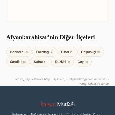
Afyonkarahisar'nin Diğer İlçeleri
Bolvadin
Emirdağ
Dinar
Başmakçi
(2)
(2)
(1)
(1)
Sandikli
Şuhut
Dazkiri
Çay
(1)
(1)
(1)
(1)
Veri kaynağı: Overture Maps (açık veri) · italyanmutfagi.com derlemesi ·
Harita: OpenStreetMap
İtalyan
Mutfağı
İtalyan mutfağının en lezzetli tariflerini keşfedin. Pizza,