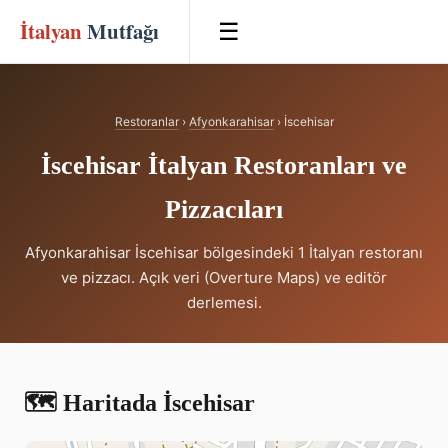
İtalyan
Mutfağı
☰
Restoranlar
›
Afyonkarahisar
› İscehisar
İscehisar İtalyan Restoranları ve
Pizzacıları
Afyonkarahisar İscehisar bölgesindeki 1 İtalyan restoranı
ve pizzacı. Açık veri (Overture Maps) ve editör
derlemesi.
🗺️ Haritada İscehisar