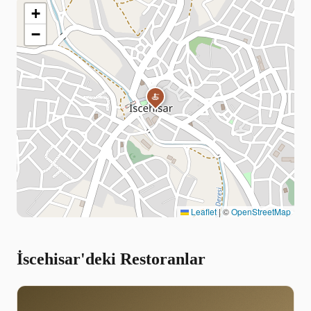
+
−
🍝
Leaflet
|
©
OpenStreetMap
İscehisar'deki Restoranlar