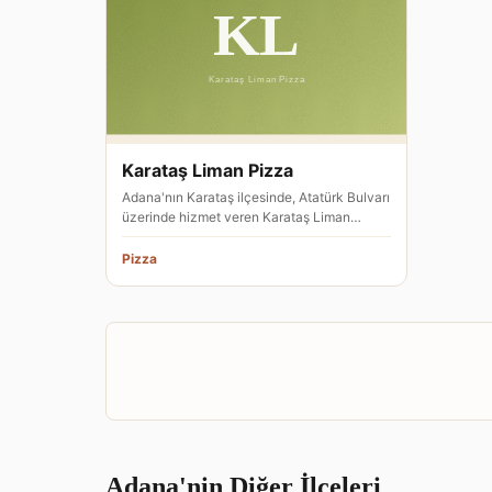
Karataş Liman Pizza
Adana'nın Karataş ilçesinde, Atatürk Bulvarı
üzerinde hizmet veren Karataş Liman
Pizza, bir pizza restoranı ol…
Pizza
Adana'nin Diğer İlçeleri