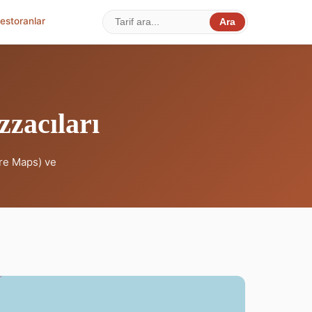
estoranlar
Ara
zzacıları
ure Maps) ve