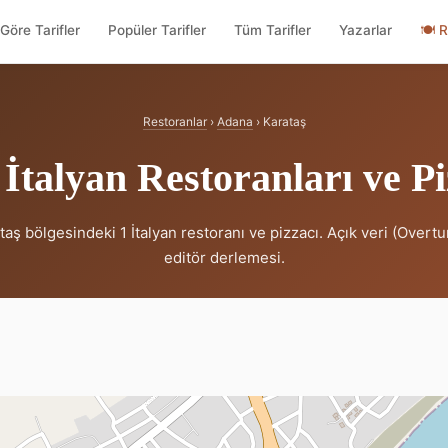
Göre Tarifler
Popüler Tarifler
Tüm Tarifler
Yazarlar
🍽
R
Restoranlar
›
Adana
› Karataş
İtalyan Restoranları ve Pi
aş bölgesindeki 1 İtalyan restoranı ve pizzacı. Açık veri (Overt
editör derlemesi.