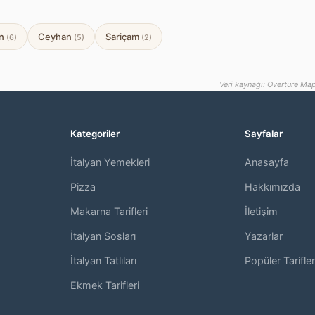
an
Ceyhan
Sariçam
(6)
(5)
(2)
Veri kaynağı: Overture Map
Kategoriler
Sayfalar
İtalyan Yemekleri
Anasayfa
,
Pizza
Hakkımızda
Makarna Tarifleri
İletişim
İtalyan Sosları
Yazarlar
İtalyan Tatlıları
Popüler Tarifler
Ekmek Tarifleri