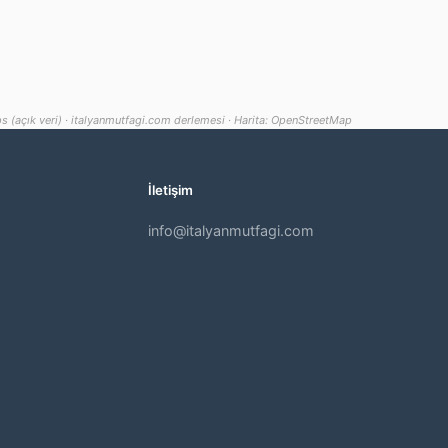
s (açık veri) · italyanmutfagi.com derlemesi · Harita: OpenStreetMap
İletişim
info@italyanmutfagi.com