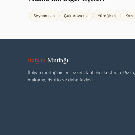
Seyhan
Çukurova
Yüreğir
Koz
(20)
(17)
(7)
İtalyan
Mutfağı
İtalyan mutfağının en lezzetli tariflerini keşfedin. Pizza
makarna, risotto ve daha fazlası...