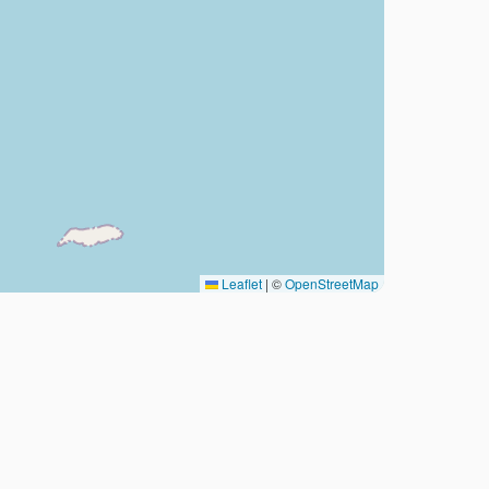
Leaflet
|
©
OpenStreetMap