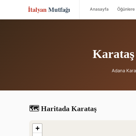
İtalyan
Mutfağı
Anasayfa
Öğünlere 
Karataş 
Adana Karat
🗺️ Haritada Karataş
+