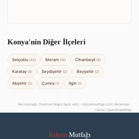
Konya'nin Diğer İlçeleri
Selçuklu
Meram
Cihanbeyli
(43)
(16)
(6)
Karatay
Seydişehir
Beyşehir
(6)
(2)
(2)
Akşehir
Çumra
Ilgin
(2)
(1)
(1)
Veri kaynağı: Overture Maps (açık veri) · italyanmutfagi.com derlemesi ·
Harita: OpenStreetMap
İtalyan
Mutfağı