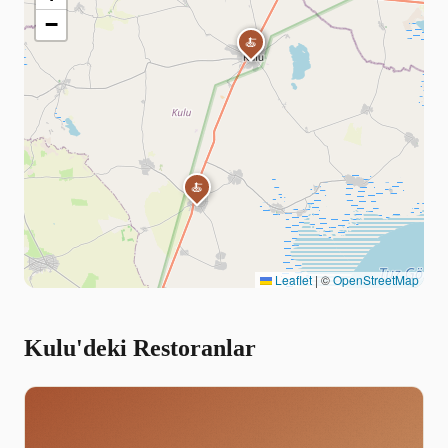
−
🍝
🍝
🍝
Leaflet
|
©
OpenStreetMap
Kulu'deki Restoranlar