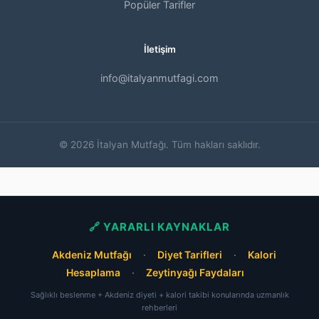
Popüler Tarifler
İletişim
info@italyanmutfagi.com
© 2026 İtalyan Mutfağı. Tüm hakları saklıdır.
🔗 YARARLI KAYNAKLAR
Akdeniz Mutfağı
·
Diyet Tarifleri
·
Kalori
Hesaplama
·
Zeytinyağı Faydaları
Sağlıklı beslenme + Akdeniz diyeti + kalori takibi konularında uzmanlık
rehberleri