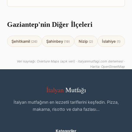
Gaziantep'nin Diğer İlçeleri
Şehitkamil
Şahinbey
Nizip
İslahiye
(26)
(19)
(2)
(1)
Veri kaynağı: Overture Maps (açık veri) · italyanmutfagi.com derlemesi ·
Harita: OpenStreetMap
İtalyan
Mutfağı
İtalyan mutfağının en lezzetli tariflerini keşfedin. Pizza,
makarna, risotto ve daha fazlası...
Kategoriler