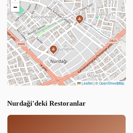
−
🍝
🍝
Leaflet
|
©
OpenStreetMap
Nurdaği'deki Restoranlar