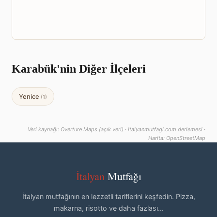
Karabük'nin Diğer İlçeleri
Yenice
(1)
Veri kaynağı: Overture Maps (açık veri) · italyanmutfagi.com derlemesi ·
Harita: OpenStreetMap
İtalyan
Mutfağı
İtalyan mutfağının en lezzetli tariflerini keşfedin. Pizza,
makarna, risotto ve daha fazlası...