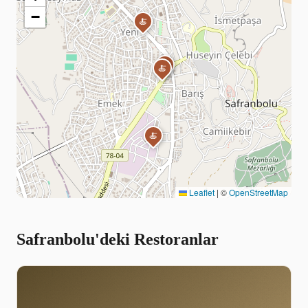
−
🍝
🍝
🍝
🍝
Leaflet
|
©
OpenStreetMap
Safranbolu'deki Restoranlar