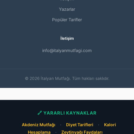
Yazarlar
Popüler Tarifler
İletişim
info@italyanmutfagi.com
© 2026 İtalyan Mutfağı. Tüm hakları saklıdır.
🔗 YARARLI KAYNAKLAR
Akdeniz Mutfağı
·
Diyet Tarifleri
·
Kalori
Hesaplama
·
Zeytinyağı Faydaları