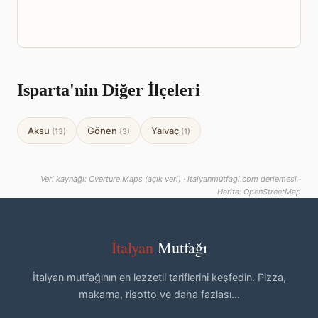
Isparta'nin Diğer İlçeleri
Aksu
Gönen
Yalvaç
(13)
(3)
(1)
Veri kaynağı: Overture Maps (açık veri) · italyanmutfagi.com derlemesi ·
Harita: OpenStreetMap
İtalyan
Mutfağı
İtalyan mutfağının en lezzetli tariflerini keşfedin. Pizza,
makarna, risotto ve daha fazlası...