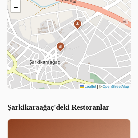
−
🍝
🍝
Leaflet
|
©
OpenStreetMap
Şarkikaraağaç'deki Restoranlar