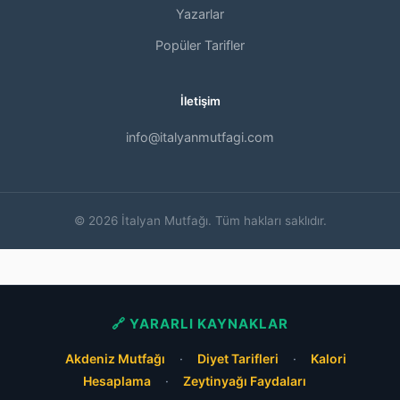
Yazarlar
Popüler Tarifler
İletişim
info@italyanmutfagi.com
© 2026 İtalyan Mutfağı. Tüm hakları saklıdır.
🔗 YARARLI KAYNAKLAR
Akdeniz Mutfağı
·
Diyet Tarifleri
·
Kalori
Hesaplama
·
Zeytinyağı Faydaları