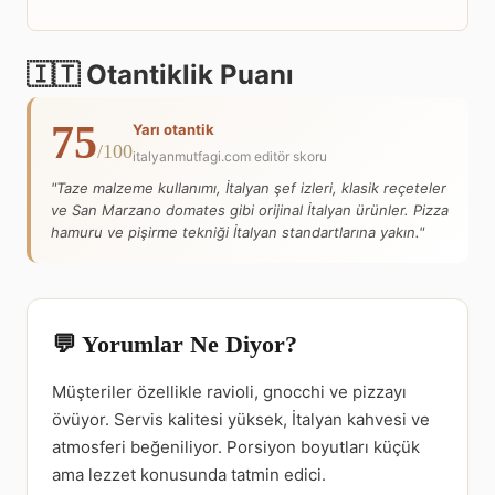
🇮🇹 Otantiklik Puanı
75
Yarı otantik
/100
italyanmutfagi.com editör skoru
"Taze malzeme kullanımı, İtalyan şef izleri, klasik reçeteler
ve San Marzano domates gibi orijinal İtalyan ürünler. Pizza
hamuru ve pişirme tekniği İtalyan standartlarına yakın."
💬 Yorumlar Ne Diyor?
Müşteriler özellikle ravioli, gnocchi ve pizzayı
övüyor. Servis kalitesi yüksek, İtalyan kahvesi ve
atmosferi beğeniliyor. Porsiyon boyutları küçük
ama lezzet konusunda tatmin edici.