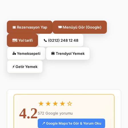
📅 Rezervasyon Yap
🍽️ Menüyü Gör (Google)
🗺️ Yol tarifi
📞 (0212) 248 12 48
🛵 Yemeksepeti
🍔 Trendyol Yemek
⚡ Getir Yemek
★★★★☆
4.2
572 Google yorumu
📍 Google Maps'te Gör & Yorum Oku