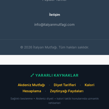
İletişim
info@italyanmutfagi.com
© 2026 İtalyan Mutfağı. Tüm hakları saklıdır.
🔗 YARARLI KAYNAKLAR
Akdeniz Mutfağı
·
Diyet Tarifleri
·
Kalori
Hesaplama
·
Zeytinyağı Faydaları
Sağlıklı beslenme + Akdeniz diyeti + kalori takibi konularında uzmanlık
rehberleri