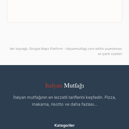
Veri kaynağı: Google Maps Platform · italyanmutfagi.com editör puanlaması
ve içerik özetleri
İtalyan
Mutfağı
İtalyan mutfağının en lezzetli tariflerini keşfedin. Pizza,
makarna, risotto ve daha fazlası...
Kategoriler