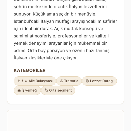
şehrin merkezinde otantik İtalyan lezzetlerini
sunuyor. Küçük ama seçkin bir menüyle,
İstanbul'daki İtalyan mutfağı arayışındaki misafirler
için ideal bir durak. Açık mutfak konsepti ve
samimi atmosferiyle, profesyoneller ve kaliteli
yemek deneyimi arayanlar için mükemmel bir
adres. Orta boy porsiyon ve özenli hazırlanmış
İtalyan klasikleriyle öne çıkıyor.
KATEGORILER
👨‍👩‍👧 Aile Buluşması
🍝 Trattoria
😋 Lezzet Durağı
💼 İş yemeği
🏷️ Orta segment