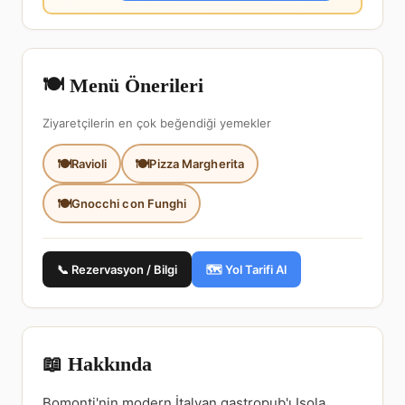
🍽️ Menü Önerileri
Ziyaretçilerin en çok beğendiği yemekler
Ravioli
Pizza Margherita
Gnocchi con Funghi
📞 Rezervasyon / Bilgi
🗺️ Yol Tarifi Al
📖 Hakkında
Bomonti'nin modern İtalyan gastropub'ı Isola,