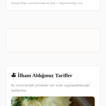
Google Maps yorumlarından AI özet — italyanmutfagi.com
🍝 İlham Aldığımız Tarifler
Bu restorandaki yemekler için evde uygulayabileceğin
tariflerimiz