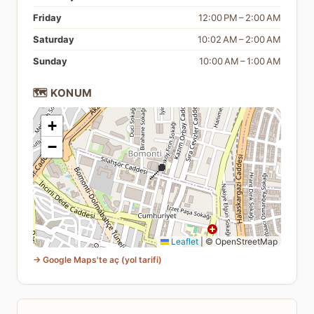
Friday
12:00 PM – 2:00 AM
Saturday
10:02 AM – 2:00 AM
Sunday
10:00 AM – 1:00 AM
🗺️ KONUM
+
−
📍
Leaflet
|
© OpenStreetMap
→ Google Maps'te aç (yol tarifi)