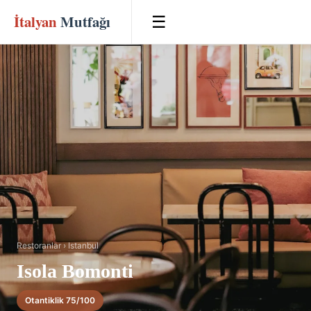
İtalyan
Mutfağı
☰
Restoranlar
›
Istanbul
Isola Bomonti
Otantiklik 75/100