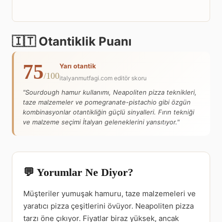
🇮🇹 Otantiklik Puanı
75
Yarı otantik
/100
italyanmutfagi.com editör skoru
"Sourdough hamur kullanımı, Neapoliten pizza teknikleri,
taze malzemeler ve pomegranate-pistachio gibi özgün
kombinasyonlar otantikliğin güçlü sinyalleri. Fırın tekniği
ve malzeme seçimi İtalyan geleneklerini yansıtıyor."
💬 Yorumlar Ne Diyor?
Müşteriler yumuşak hamuru, taze malzemeleri ve
yaratıcı pizza çeşitlerini övüyor. Neapoliten pizza
tarzı öne çıkıyor. Fiyatlar biraz yüksek, ancak