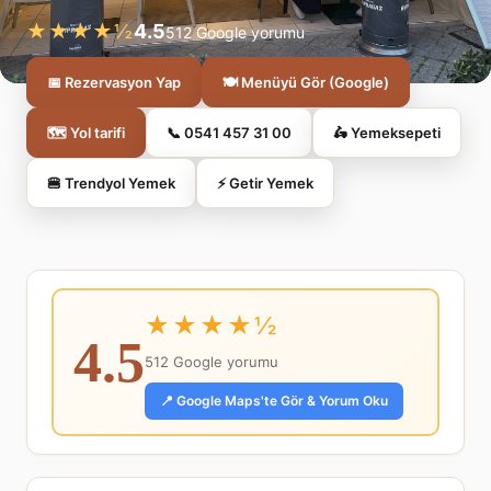
★★★★½
4.5
512 Google yorumu
📅 Rezervasyon Yap
🍽️ Menüyü Gör (Google)
🗺️ Yol tarifi
📞 0541 457 31 00
🛵 Yemeksepeti
🍔 Trendyol Yemek
⚡ Getir Yemek
★★★★½
4.5
512 Google yorumu
📍 Google Maps'te Gör & Yorum Oku