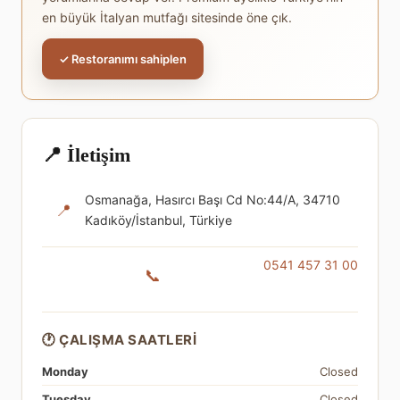
en büyük İtalyan mutfağı sitesinde öne çık.
✓ Restoranımı sahiplen
📍 İletişim
Osmanağa, Hasırcı Başı Cd No:44/A, 34710
📍
Kadıköy/İstanbul, Türkiye
0541 457 31 00
📞
🕐 ÇALIŞMA SAATLERI
Monday
Closed
Tuesday
Closed