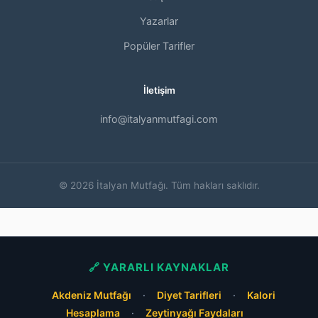
Yazarlar
Popüler Tarifler
İletişim
info@italyanmutfagi.com
© 2026 İtalyan Mutfağı. Tüm hakları saklıdır.
🔗 YARARLI KAYNAKLAR
Akdeniz Mutfağı
·
Diyet Tarifleri
·
Kalori
Hesaplama
·
Zeytinyağı Faydaları