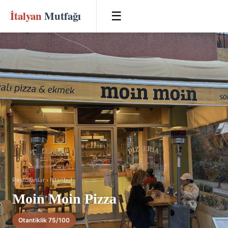
İtalyan
Mutfağı
☰
Restoranlar
›
Istanbul
Moin Moin Pizza
Otantiklik 75/100