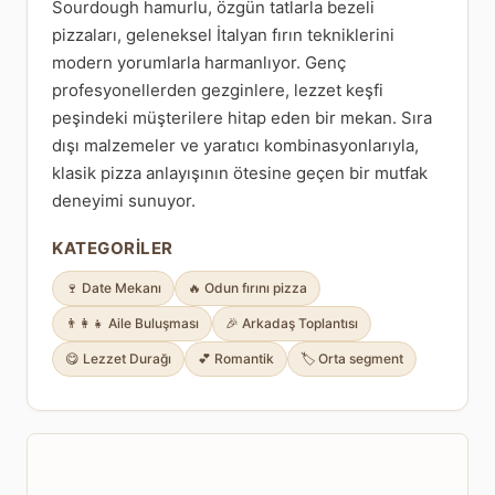
Sourdough hamurlu, özgün tatlarla bezeli
pizzaları, geleneksel İtalyan fırın tekniklerini
modern yorumlarla harmanlıyor. Genç
profesyonellerden gezginlere, lezzet keşfi
peşindeki müşterilere hitap eden bir mekan. Sıra
dışı malzemeler ve yaratıcı kombinasyonlarıyla,
klasik pizza anlayışının ötesine geçen bir mutfak
deneyimi sunuyor.
KATEGORILER
🍷 Date Mekanı
🔥 Odun fırını pizza
👨‍👩‍👧 Aile Buluşması
🎉 Arkadaş Toplantısı
😋 Lezzet Durağı
💕 Romantik
🏷️ Orta segment