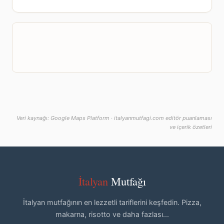
Veri kaynağı: Google Maps Platform · italyanmutfagi.com editör puanlaması
ve içerik özetleri
İtalyan
Mutfağı
İtalyan mutfağının en lezzetli tariflerini keşfedin. Pizza,
makarna, risotto ve daha fazlası...