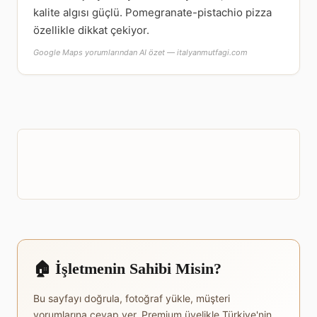
kalite algısı güçlü. Pomegranate-pistachio pizza
özellikle dikkat çekiyor.
Google Maps yorumlarından AI özet — italyanmutfagi.com
🏠 İşletmenin Sahibi Misin?
Bu sayfayı doğrula, fotoğraf yükle, müşteri
yorumlarına cevap ver. Premium üyelikle Türkiye'nin