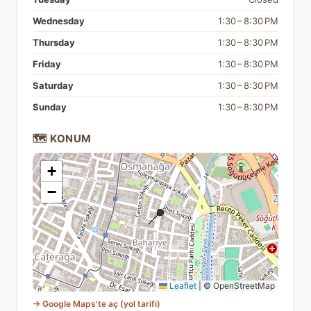
Wednesday
1:30 – 8:30 PM
Thursday
1:30 – 8:30 PM
Friday
1:30 – 8:30 PM
Saturday
1:30 – 8:30 PM
Sunday
1:30 – 8:30 PM
🗺️ KONUM
+
−
📍
Leaflet
|
© OpenStreetMap
→ Google Maps'te aç (yol tarifi)