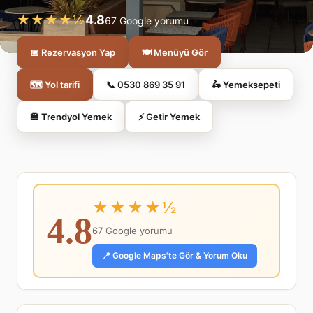
★★★★½
4.8
67 Google yorumu
📅 Rezervasyon Yap
🍽️ Menüyü Gör
🗺️ Yol tarifi
📞 0530 869 35 91
🛵 Yemeksepeti
🍔 Trendyol Yemek
⚡ Getir Yemek
★★★★½
4.8
67 Google yorumu
📍 Google Maps'te Gör & Yorum Oku