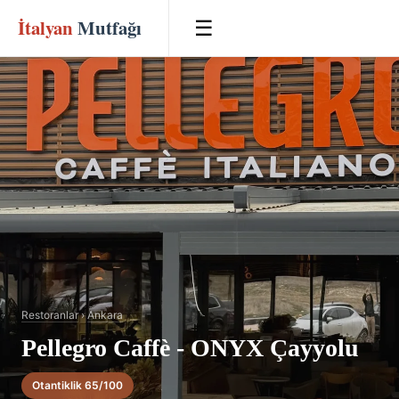
İtalyan
Mutfağı
☰
Restoranlar
›
Ankara
Pellegro Caffè - ONYX Çayyolu
Otantiklik 65/100