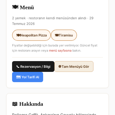
🍽️ Menü
2 yemek · restoranın kendi menüsünden alındı · 29
Temmuz 2026
Neapolitan Pizza
Tiramisu
Fiyatlar değişebildiği için burada yer verilmiyor. Güncel fiyat
için restoranı arayın veya
menü sayfasına
bakın.
📞 Rezervasyon / Bilgi
🌐 Tam Menüyü Gör
🗺️ Yol Tarifi Al
📖 Hakkında
Pellegro Caffè, Ankara'nın Çayyolu bölgesinde