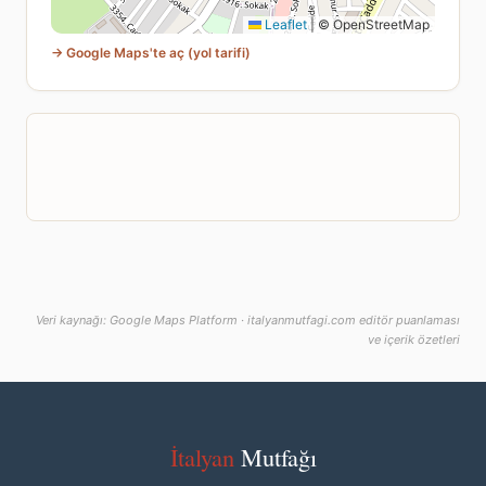
Leaflet
|
© OpenStreetMap
→ Google Maps'te aç (yol tarifi)
Veri kaynağı: Google Maps Platform · italyanmutfagi.com editör puanlaması
ve içerik özetleri
İtalyan
Mutfağı