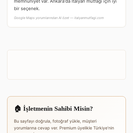
memnuniyet var. Ankara'da İtalyan mutfağı için iyi
bir seçenek.
Google Maps yorumlarından AI özet — italyanmutfagi.com
🏠 İşletmenin Sahibi Misin?
Bu sayfayı doğrula, fotoğraf yükle, müşteri
yorumlarına cevap ver. Premium üyelikle Türkiye'nin