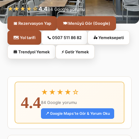
★★★★☆
4.4
84 Google yorumu
📅 Rezervasyon Yap
🍽️ Menüyü Gör (Google)
🗺️ Yol tarifi
📞 0507 511 86 82
🛵 Yemeksepeti
🍔 Trendyol Yemek
⚡ Getir Yemek
★★★★☆
4.4
84 Google yorumu
📍 Google Maps'te Gör & Yorum Oku