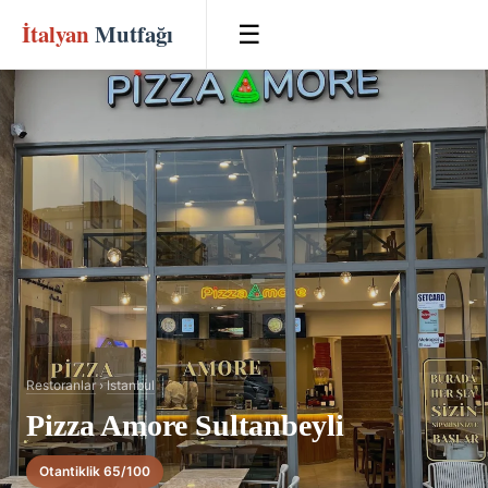
İtalyan
Mutfağı
☰
Restoranlar
›
Istanbul
Pizza Amore Sultanbeyli
Otantiklik 65/100