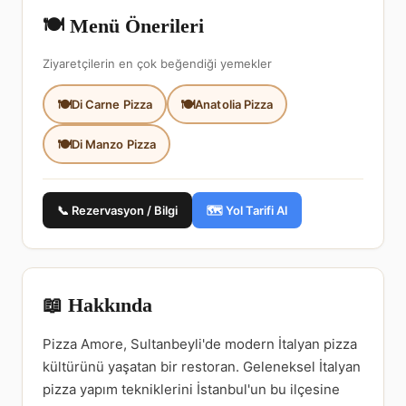
🍽️ Menü Önerileri
Ziyaretçilerin en çok beğendiği yemekler
Di Carne Pizza
Anatolia Pizza
Di Manzo Pizza
📞 Rezervasyon / Bilgi
🗺️ Yol Tarifi Al
📖 Hakkında
Pizza Amore, Sultanbeyli'de modern İtalyan pizza
kültürünü yaşatan bir restoran. Geleneksel İtalyan
pizza yapım tekniklerini İstanbul'un bu ilçesine