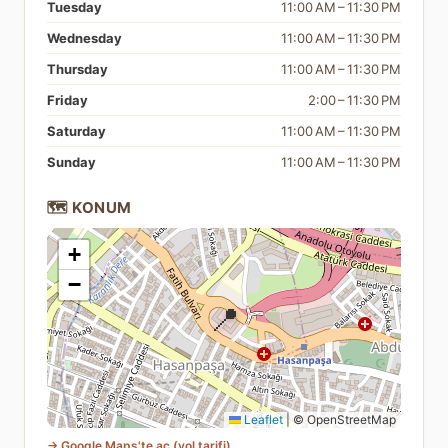
Tuesday
11:00 AM – 11:30 PM
Wednesday
11:00 AM – 11:30 PM
Thursday
11:00 AM – 11:30 PM
Friday
2:00 – 11:30 PM
Saturday
11:00 AM – 11:30 PM
Sunday
11:00 AM – 11:30 PM
🗺️ KONUM
+
−
📍
Leaflet
|
© OpenStreetMap
→ Google Maps'te aç (yol tarifi)