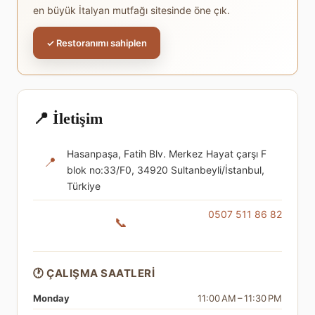
en büyük İtalyan mutfağı sitesinde öne çık.
✓ Restoranımı sahiplen
📍 İletişim
Hasanpaşa, Fatih Blv. Merkez Hayat çarşı F
📍
blok no:33/F0, 34920 Sultanbeyli/İstanbul,
Türkiye
0507 511 86 82
📞
🕐 ÇALIŞMA SAATLERI
Monday
11:00 AM – 11:30 PM