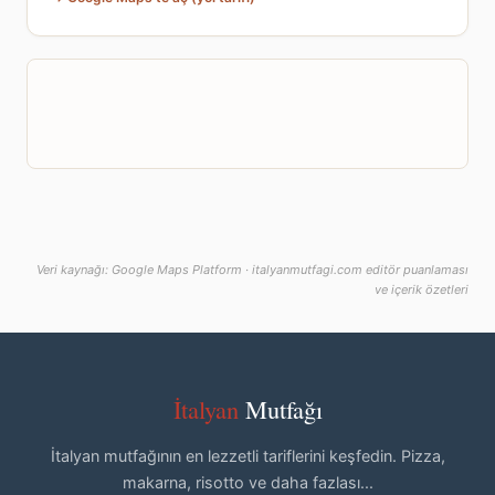
Veri kaynağı: Google Maps Platform · italyanmutfagi.com editör puanlaması
ve içerik özetleri
İtalyan
Mutfağı
İtalyan mutfağının en lezzetli tariflerini keşfedin. Pizza,
makarna, risotto ve daha fazlası...