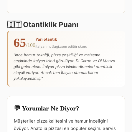
🇮🇹 Otantiklik Puanı
65
Yarı otantik
/100
italyanmutfagi.com editör skoru
"İnce hamur tekniği, pizza çeşitliliği ve malzeme
seçiminde İtalyan izleri görülüyor. Di Carne ve Di Manzo
gibi geleneksel İtalyan pizza isimlendirmeleri otantiklik
sinyali veriyor. Ancak tam İtalyan standartlarını
yakalayamamış."
💬 Yorumlar Ne Diyor?
Müşteriler pizza kalitesini ve hamur inceliğini
övüyor. Anatolia pizzası en popüler seçim. Servis