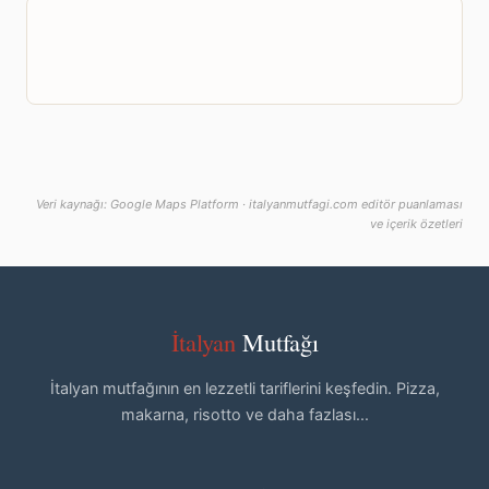
Veri kaynağı: Google Maps Platform · italyanmutfagi.com editör puanlaması
ve içerik özetleri
İtalyan
Mutfağı
İtalyan mutfağının en lezzetli tariflerini keşfedin. Pizza,
makarna, risotto ve daha fazlası...