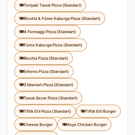
Teriyaki Tavuk Pizza (Standart)
Ricotta & Füme Kaburga Pizza (Standart)
4 Formaggi Pizza (Standart)
Füme Kaburga Pizza (Standart)
Ricotta Pizza (Standart)
İnferno Pizza (Standart)
3 Mantarlı Pizza (Standart)
Tavuk Sezar Pizza (Standart)
Tiftik Etli Pizza (Standart)
Tiftik Etli Burger
Cheese Burger
Asya Chicken Burger