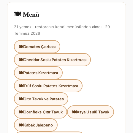
🍽️ Menü
21 yemek · restoranın kendi menüsünden alındı · 29
Temmuz 2026
Domates Çorbası
Cheddar Soslu Patates Kızartması
Patates Kızartması
Trüf Soslu Patates Kızartması
Çıtır Tavuk ve Patates
Cornfleks Çıtır Tavuk
Asya Usulü Tavuk
Kabak Jalepeno