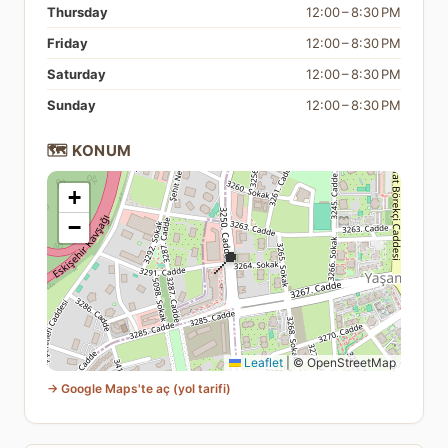
Thursday
12:00 – 8:30 PM
Friday
12:00 – 8:30 PM
Saturday
12:00 – 8:30 PM
Sunday
12:00 – 8:30 PM
🗺️ KONUM
+
−
📍
Leaflet
|
© OpenStreetMap
→ Google Maps'te aç (yol tarifi)