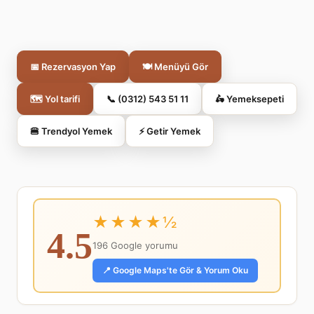
📅 Rezervasyon Yap
🍽️ Menüyü Gör
🗺️ Yol tarifi
📞 (0312) 543 51 11
🛵 Yemeksepeti
🍔 Trendyol Yemek
⚡ Getir Yemek
★★★★½
4.5
196 Google yorumu
📍 Google Maps'te Gör & Yorum Oku