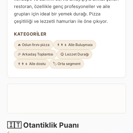
restoran, özellikle genç profesyoneller ve aile
grupları için ideal bir yemek durağı. Pizza
çeşitliliği ve lezzetli hamurları ile öne çıkıyor.
KATEGORILER
🔥 Odun fırını pizza
👨‍👩‍👧 Aile Buluşması
🎉 Arkadaş Toplantısı
😋 Lezzet Durağı
👨‍👩‍👧 Aile dostu
🏷️ Orta segment
🇮🇹 Otantiklik Puanı