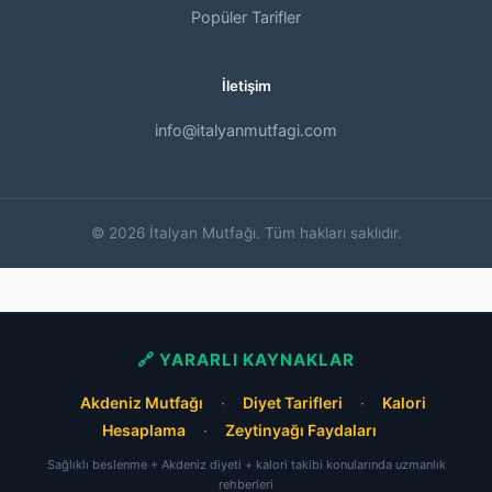
Popüler Tarifler
İletişim
info@italyanmutfagi.com
© 2026 İtalyan Mutfağı. Tüm hakları saklıdır.
🔗 YARARLI KAYNAKLAR
Akdeniz Mutfağı
·
Diyet Tarifleri
·
Kalori
Hesaplama
·
Zeytinyağı Faydaları
Sağlıklı beslenme + Akdeniz diyeti + kalori takibi konularında uzmanlık
rehberleri