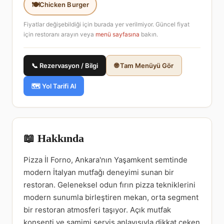
Chicken Burger
Fiyatlar değişebildiği için burada yer verilmiyor. Güncel fiyat
için restoranı arayın veya
menü sayfasına
bakın.
📞 Rezervasyon / Bilgi
🌐 Tam Menüyü Gör
🗺️ Yol Tarifi Al
📖 Hakkında
Pizza İl Forno, Ankara'nın Yaşamkent semtinde
modern İtalyan mutfağı deneyimi sunan bir
restoran. Geleneksel odun fırın pizza tekniklerini
modern sunumla birleştiren mekan, orta segment
bir restoran atmosferi taşıyor. Açık mutfak
konsepti ve samimi servis anlayışıyla dikkat çeken