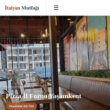
İtalyan
Mutfağı
☰
Restoranlar
›
Ankara
Pizza İl Forno Yaşamkent
Otantiklik 65/100