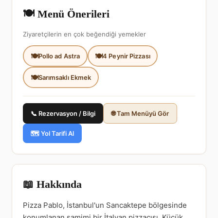
🍽️ Menü Önerileri
Ziyaretçilerin en çok beğendiği yemekler
Pollo ad Astra
4 Peynir Pizzası
Sarımsaklı Ekmek
📞 Rezervasyon / Bilgi
🌐 Tam Menüyü Gör
🗺️ Yol Tarifi Al
📖 Hakkında
Pizza Pablo, İstanbul'un Sancaktepe bölgesinde
konumlanan samimi bir İtalyan pizzacısı. Küçük