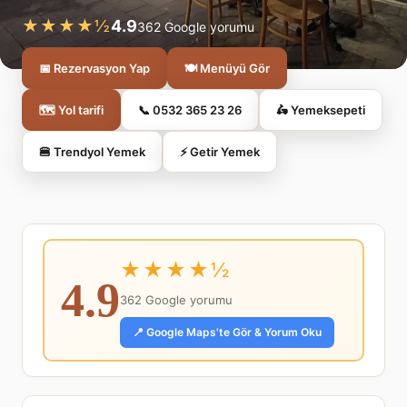
★★★★½
4.9
362 Google yorumu
📅 Rezervasyon Yap
🍽️ Menüyü Gör
🗺️ Yol tarifi
📞 0532 365 23 26
🛵 Yemeksepeti
🍔 Trendyol Yemek
⚡ Getir Yemek
★★★★½
4.9
362 Google yorumu
📍 Google Maps'te Gör & Yorum Oku