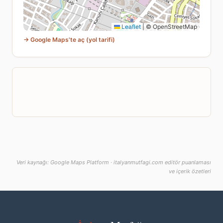
Leaflet
|
© OpenStreetMap
→ Google Maps'te aç (yol tarifi)
Veri kaynağı: Google Maps Platform · italyanmutfagi.com editör puanlaması
ve içerik özetleri