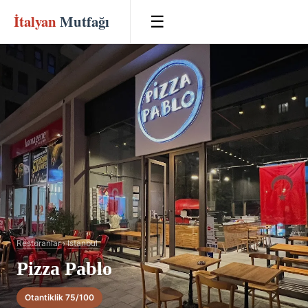
İtalyan
Mutfağı
☰
Restoranlar
›
Istanbul
Pizza Pablo
Otantiklik 75/100