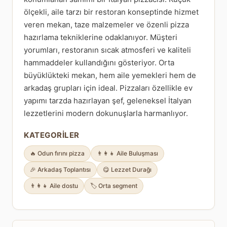
ölçekli, aile tarzı bir restoran konseptinde hizmet
veren mekan, taze malzemeler ve özenli pizza
hazırlama tekniklerine odaklanıyor. Müşteri
yorumları, restoranın sıcak atmosferi ve kaliteli
hammaddeler kullandığını gösteriyor. Orta
büyüklükteki mekan, hem aile yemekleri hem de
arkadaş grupları için ideal. Pizzaları özellikle ev
yapımı tarzda hazırlayan şef, geleneksel İtalyan
lezzetlerini modern dokunuşlarla harmanlıyor.
KATEGORILER
🔥 Odun fırını pizza
👨‍👩‍👧 Aile Buluşması
🎉 Arkadaş Toplantısı
😋 Lezzet Durağı
👨‍👩‍👧 Aile dostu
🏷️ Orta segment