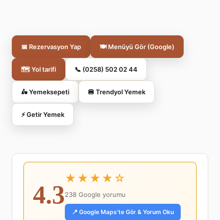
📅 Rezervasyon Yap
🍽️ Menüyü Gör (Google)
🗺️ Yol tarifi
📞 (0258) 502 02 44
🛵 Yemeksepeti
🍔 Trendyol Yemek
⚡ Getir Yemek
★★★★☆
4.3
238 Google yorumu
📍 Google Maps'te Gör & Yorum Oku