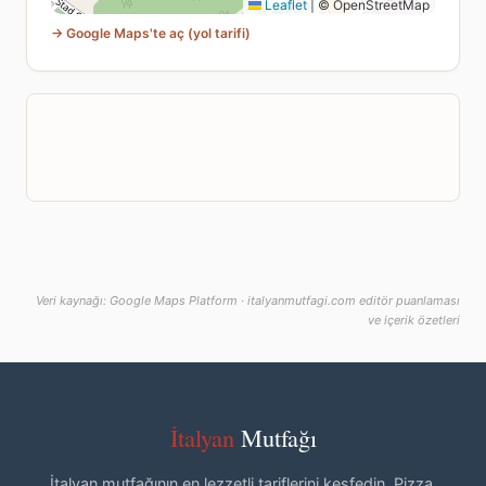
Leaflet
|
© OpenStreetMap
→ Google Maps'te aç (yol tarifi)
Veri kaynağı: Google Maps Platform · italyanmutfagi.com editör puanlaması
ve içerik özetleri
İtalyan
Mutfağı
İtalyan mutfağının en lezzetli tariflerini keşfedin. Pizza,