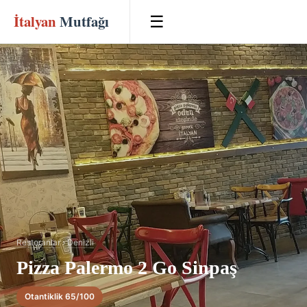
İtalyan
Mutfağı
☰
Restoranlar
›
Denizli
Pizza Palermo 2 Go Sinpaş
Otantiklik 65/100