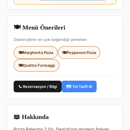
🍽️ Menü Önerileri
Ziyaretçilerin en çok beğendiği yemekler
Margherita Pizza
Pepperoni Pizza
Quattro Formaggi
📞 Rezervasyon / Bilgi
🗺️ Yol Tarifi Al
📖 Hakkında
Pizza Palermo 2 Go, Denizli'nin modern İtalyan