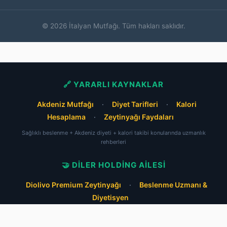
© 2026 İtalyan Mutfağı. Tüm hakları saklıdır.
🔗 YARARLI KAYNAKLAR
Akdeniz Mutfağı
·
Diyet Tarifleri
·
Kalori
Hesaplama
·
Zeytinyağı Faydaları
Sağlıklı beslenme + Akdeniz diyeti + kalori takibi konularında uzmanlık
rehberleri
🤝 DILER HOLDING AILESI
Diolivo Premium Zeytinyağı
·
Beslenme Uzmanı &
Diyetisyen
Otantik İtalyan tarifleri + Akdeniz diyeti uzmanları + premium zeytinyağı