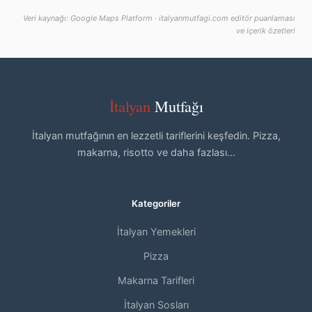
Veri kaynağı: Google Maps Platform · italyanmutfagi.com editör puanlaması
ve içerik özetleri
İtalyan
Mutfağı
İtalyan mutfağının en lezzetli tariflerini keşfedin. Pizza,
makarna, risotto ve daha fazlası...
Kategoriler
İtalyan Yemekleri
Pizza
Makarna Tarifleri
İtalyan Sosları