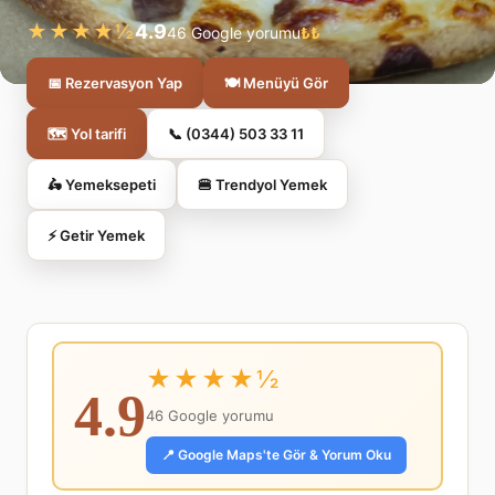
★★★★½
4.9
46 Google yorumu
₺₺
📅 Rezervasyon Yap
🍽️ Menüyü Gör
🗺️ Yol tarifi
📞 (0344) 503 33 11
🛵 Yemeksepeti
🍔 Trendyol Yemek
⚡ Getir Yemek
★★★★½
4.9
46 Google yorumu
📍 Google Maps'te Gör & Yorum Oku