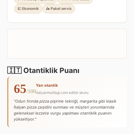
💵 Ekonomik
🛵 Paket servis
🇮🇹 Otantiklik Puanı
65
Yarı otantik
/100
italyanmutfagi.com editör skoru
"Odun fırında pizza pişirme tekniği, margarita gibi klasik
İtalyan pizza çeşidini sunması ve müşteri yorumlarında
geleneksel lezzete vurgu yapılması otantiklik puanını
yükseltiyor."