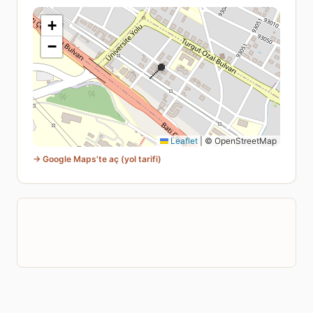
+
−
📍
Leaflet
|
© OpenStreetMap
→ Google Maps'te aç (yol tarifi)