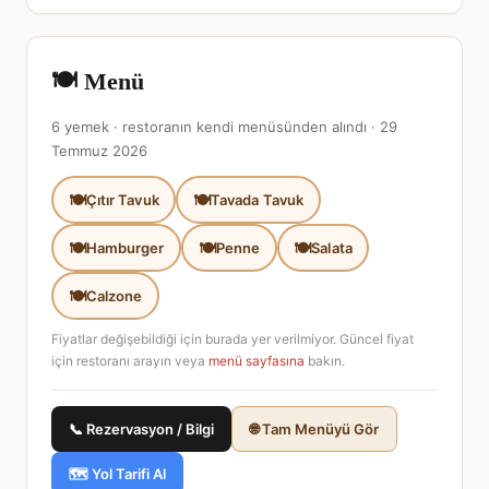
🍽️ Menü
6 yemek · restoranın kendi menüsünden alındı · 29
Temmuz 2026
Çıtır Tavuk
Tavada Tavuk
Hamburger
Penne
Salata
Calzone
Fiyatlar değişebildiği için burada yer verilmiyor. Güncel fiyat
için restoranı arayın veya
menü sayfasına
bakın.
📞 Rezervasyon / Bilgi
🌐 Tam Menüyü Gör
🗺️ Yol Tarifi Al