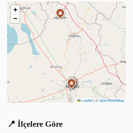
+
🍝
−
🍝
🍝
🍝
🍝
🍝
🍝
🍝
🍝
Leaflet
|
©
OpenStreetMap
📍 İlçelere Göre