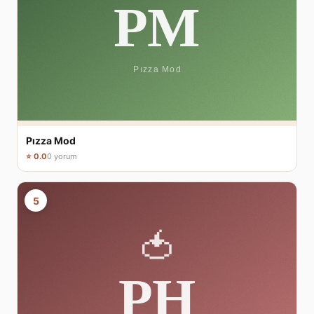
Pızza Mod
⭐ 0.0
0 yorum
5