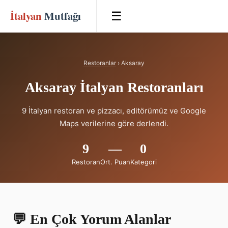
İtalyan
Mutfağı
☰
Restoranlar
› Aksaray
Aksaray İtalyan Restoranları
9 İtalyan restoran ve pizzacı, editörümüz ve Google
Maps verilerine göre derlendi.
9
—
0
Restoran
Ort. Puan
Kategori
💬 En Çok Yorum Alanlar