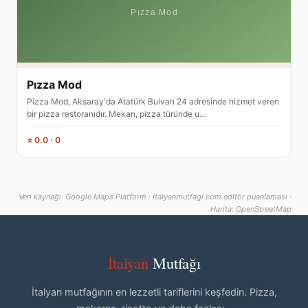
Pızza Mod
Pizza Mod, Aksaray'da Atatürk Bulvarı 24 adresinde hizmet veren
bir pizza restoranıdır. Mekan, pizza türünde u…
⭐ 0.0 · 0
Veri kaynağı: Google Maps Platform · italyanmutfagi.com editör puanlaması ·
Harita: OpenStreetMap
İtalyan
Mutfağı
İtalyan mutfağının en lezzetli tariflerini keşfedin. Pizza,