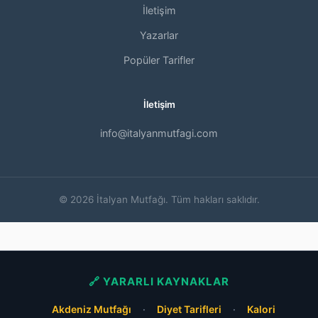
İletişim
Yazarlar
Popüler Tarifler
İletişim
info@italyanmutfagi.com
© 2026 İtalyan Mutfağı. Tüm hakları saklıdır.
🔗 YARARLI KAYNAKLAR
Akdeniz Mutfağı
·
Diyet Tarifleri
·
Kalori