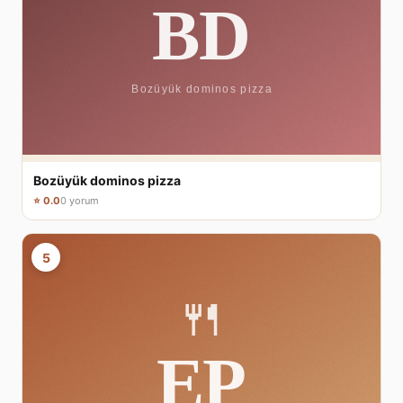
Bozüyük dominos pizza
⭐ 0.0
0 yorum
5