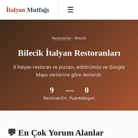
İtalyan
Mutfağı
☰
Restoranlar
› Bilecik
Bilecik İtalyan Restoranları
9 İtalyan restoran ve pizzacı, editörümüz ve Google
Maps verilerine göre derlendi.
9
—
0
Restoran
Ort. Puan
Kategori
💬 En Çok Yorum Alanlar