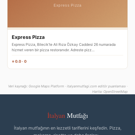
Express Pizza
Express Pizza, Bilecik’te Ali Rıza Özkay Caddesi 26 numarada
hizmet veren bir pizza restoranıdır. Adreste pizz…
⭐ 0.0 · 0
Veri kaynağı: Google Maps Platform · italyanmutfagi.com editör puanlaması ·
Harita: OpenStreetMap
İtalyan
Mutfağı
İtalyan mutfağının en lezzetli tariflerini keşfedin. Pizza,