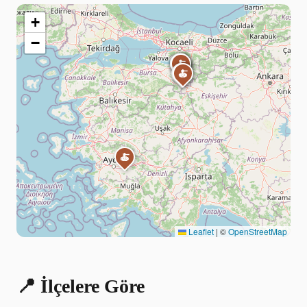
+
−
🍝
🍝
🍝
🍝
🍝
🍝
🍝
🍝
🍝
Leaflet
|
©
OpenStreetMap
📍 İlçelere Göre