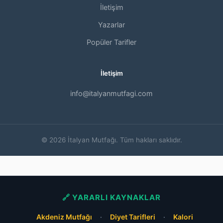
İletişim
Yazarlar
Popüler Tarifler
İletişim
info@italyanmutfagi.com
© 2026 İtalyan Mutfağı. Tüm hakları saklıdır.
🔗 YARARLI KAYNAKLAR
Akdeniz Mutfağı
·
Diyet Tarifleri
·
Kalori