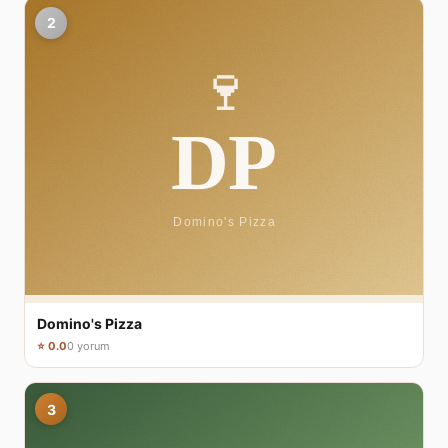
2
Domino's Pizza
⭐ 0.0
0 yorum
3