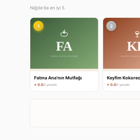
Niğde'da en iyi 5
1
2
Fatma Ana'nın Mutfağı
Keyfim Kokorec
⭐ 0.0
0 yorum
⭐ 0.0
0 yorum