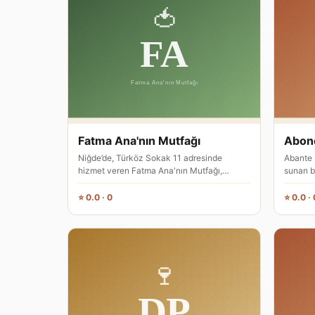
Fatma Ana'nın Mutfağı
Abone
Niğde’de, Türköz Sokak 11 adresinde
Abante 
hizmet veren Fatma Ana'nın Mutfağı,
sunan bi
İtalyan mutfağına odaklanmış bir resto…
çıkan m
⭐ 0.0 · 0
⭐ 0.0 · 