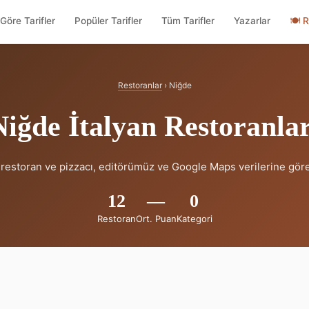
Göre Tarifler
Popüler Tarifler
Tüm Tarifler
Yazarlar
🍽
R
Restoranlar
› Niğde
Niğde İtalyan Restoranlar
n restoran ve pizzacı, editörümüz ve Google Maps verilerine göre
12
—
0
Restoran
Ort. Puan
Kategori