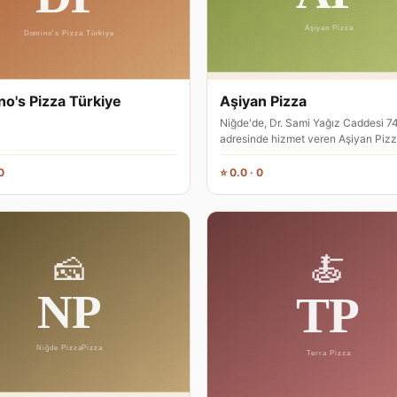
o's Pizza Türkiye
Aşiyan Pizza
Niğde'de, Dr. Sami Yağız Caddesi 7
adresinde hizmet veren Aşiyan Pizza
pizza restoranıdır. Kente özgü l…
0
⭐ 0.0 · 0