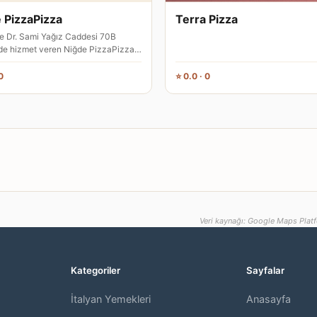
 PizzaPizza
Terra Pizza
e Dr. Sami Yağız Caddesi 70B
de hizmet veren Niğde PizzaPizza,
storanı olarak faaliyet g…
0
⭐ 0.0 · 0
Veri kaynağı: Google Maps Platf
Kategoriler
Sayfalar
İtalyan Yemekleri
Anasayfa
,