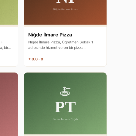
Niğde İlmare Pizza
4F
Niğde İlmare Pizza, Öğretmen Sokak 1
, bir
adresinde hizmet veren bir pizza
restoranıdır. Niğde merkezde yer alan iş…
⭐ 0.0 · 0