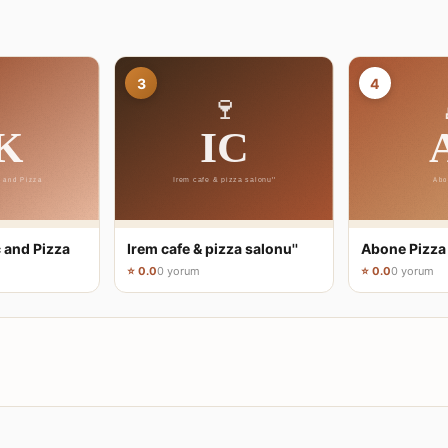
3
4
 and Pizza
Irem cafe & pizza salonu''
Abone Pizza
⭐ 0.0
0 yorum
⭐ 0.0
0 yorum