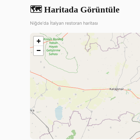
🗺️ Haritada Görüntüle
Niğde'da İtalyan restoran haritası
+
−