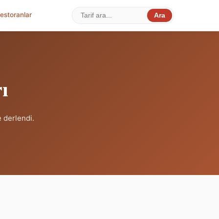
estoranlar
Ara
ı
 derlendi.