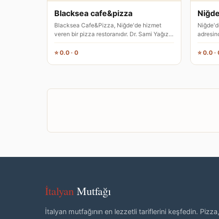
Blacksea cafe&pizza
Niğde
Blacksea Cafe&Pizza, Niğde'de hizmet
Niğde'd
veren bir pizza restoranıdır. Dr. Sami Yağız
adresin
Caddesi 44 numarada konumlan…
pizza re
⭐ 0.0 · 0
⭐ 0.0 · 
İtalyan
Mutfağı
İtalyan mutfağının en lezzetli tariflerini keşfedin. Pizza