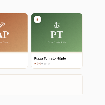
5
Pizza Tomato Niğde
⭐ 0.0
0 yorum