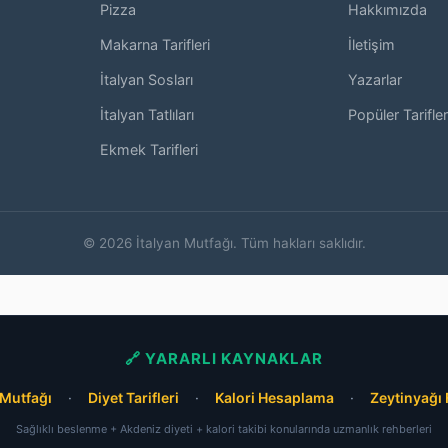
Pizza
Hakkımızda
Makarna Tarifleri
İletişim
İtalyan Sosları
Yazarlar
İtalyan Tatlıları
Popüler Tarifler
Ekmek Tarifleri
© 2026 İtalyan Mutfağı. Tüm hakları saklıdır.
🔗 YARARLI KAYNAKLAR
Mutfağı
·
Diyet Tarifleri
·
Kalori Hesaplama
·
Zeytinyağı 
Sağlıklı beslenme + Akdeniz diyeti + kalori takibi konularında uzmanlık rehberleri