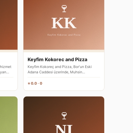
Keyfim Kokorec and Pizza
 hizmet
Keyfim Kokoreç and Pizza, Bor'un Eski
lyan
Adana Caddesi üzerinde, Muhsin
Yazıcıoğlu Caddesi'nde bulunan bir İtalya…
⭐ 0.0 · 0