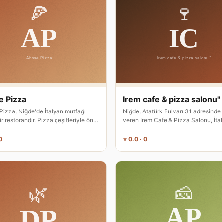
 Pizza
Irem cafe & pizza salonu''
Pizza, Niğde'de İtalyan mutfağı
Niğde, Atatürk Bulvarı 31 adresinde
r restorandır. Pizza çeşitleriyle öne
veren Irem Cafe & Pizza Salonu, İta
ekân, şehir merkez…
mutfağı odaklı bir restoran…
0
⭐ 0.0 · 0