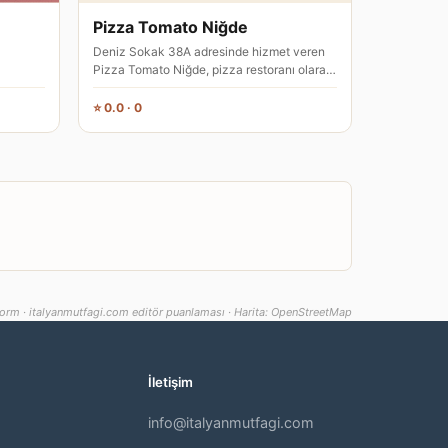
Pizza Tomato Niğde
Deniz Sokak 38A adresinde hizmet veren
Pizza Tomato Niğde, pizza restoranı olarak
faaliyet göstermektedir. Niğ…
⭐ 0.0 · 0
orm · italyanmutfagi.com editör puanlaması · Harita: OpenStreetMap
İletişim
info@italyanmutfagi.com