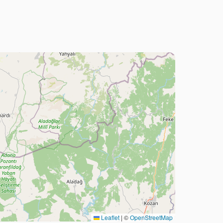
Leaflet
|
©
OpenStreetMap