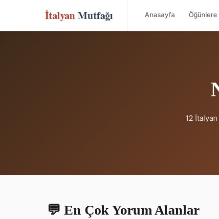
İtalyan
Mutfağı
Anasayfa
Öğünlere 
12 İtalya
💬 En Çok Yorum Alanlar