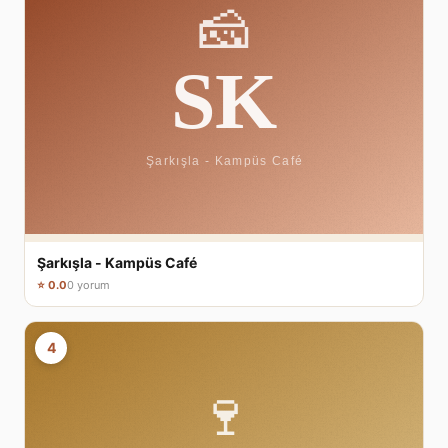
Şarkışla - Kampüs Café
⭐ 0.0
0 yorum
4