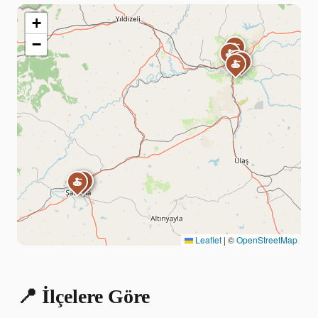
+
−
🍝
🍝
🍝
🍝
🍝
🍝
🍝
🍝
Leaflet
|
©
OpenStreetMap
📍 İlçelere Göre