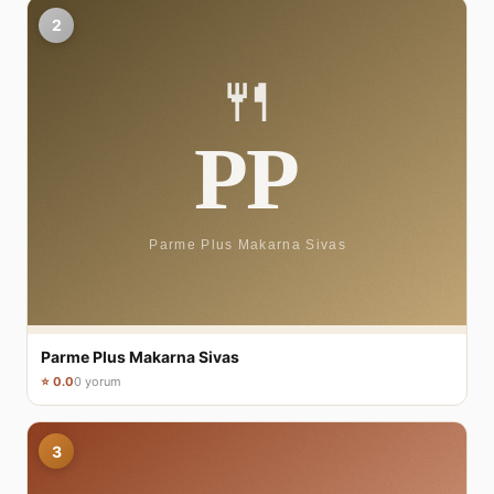
2
Parme Plus Makarna Sivas
⭐ 0.0
0 yorum
3