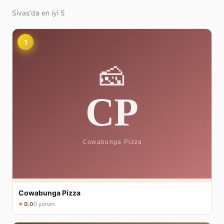
Sivas'da en iyi 5
1
Cowabunga Pizza
⭐ 0.0
0 yorum