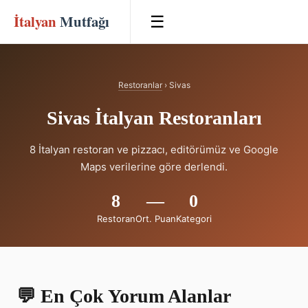
İtalyan
Mutfağı
☰
Restoranlar
› Sivas
Sivas İtalyan Restoranları
8 İtalyan restoran ve pizzacı, editörümüz ve Google
Maps verilerine göre derlendi.
8
—
0
Restoran
Ort. Puan
Kategori
💬 En Çok Yorum Alanlar