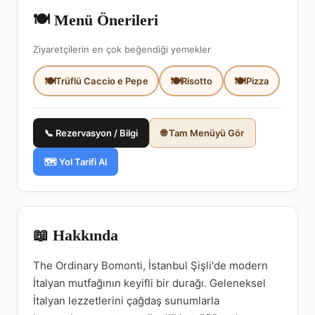
🍽️ Menü Önerileri
Ziyaretçilerin en çok beğendiği yemekler
Trüflü Caccio e Pepe
Risotto
Pizza
📞 Rezervasyon / Bilgi
🌐 Tam Menüyü Gör
🗺️ Yol Tarifi Al
📖 Hakkında
The Ordinary Bomonti, İstanbul Şişli'de modern
İtalyan mutfağının keyifli bir durağı. Geleneksel
İtalyan lezzetlerini çağdaş sunumlarla