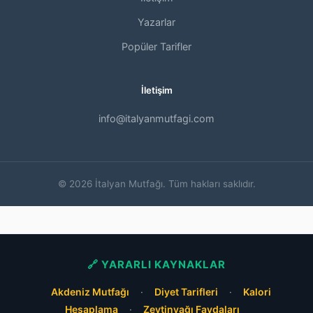
Yazarlar
Popüler Tarifler
İletişim
info@italyanmutfagi.com
© 2026 İtalyan Mutfağı. Tüm hakları saklıdır.
🔗 YARARLI KAYNAKLAR
Akdeniz Mutfağı
·
Diyet Tarifleri
·
Kalori
Hesaplama
·
Zeytinyağı Faydaları