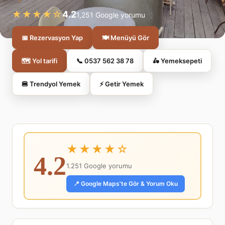
★★★★☆
4.2
1,251 Google yorumu
📅 Rezervasyon Yap
🍽️ Menüyü Gör
🗺️ Yol tarifi
📞 0537 562 38 78
🛵 Yemeksepeti
🍔 Trendyol Yemek
⚡ Getir Yemek
★★★★☆
4.2
1.251 Google yorumu
📍 Google Maps'te Gör & Yorum Oku