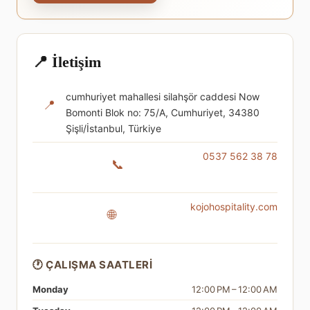
📍 İletişim
cumhuriyet mahallesi silahşör caddesi Now
📍
Bomonti Blok no: 75/A, Cumhuriyet, 34380
Şişli/İstanbul, Türkiye
0537 562 38 78
📞
kojohospitality.com
🌐
🕐 ÇALIŞMA SAATLERI
Monday
12:00 PM – 12:00 AM