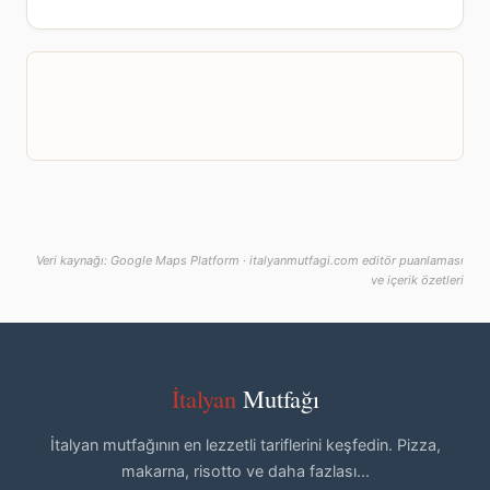
Veri kaynağı: Google Maps Platform · italyanmutfagi.com editör puanlaması
ve içerik özetleri
İtalyan
Mutfağı
İtalyan mutfağının en lezzetli tariflerini keşfedin. Pizza,
makarna, risotto ve daha fazlası...