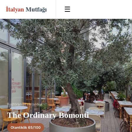
İtalyan
Mutfağı
☰
Restoranlar
›
Istanbul
The Ordinary Bomonti
Otantiklik 65/100