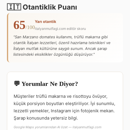
🇮🇹 Otantiklik Puanı
65
Yarı otantik
/100
italyanmutfagi.com editör skoru
"San Marzano domates kullanımı, trüflü makarna gibi
otantik İtalyan lezzetleri, özenli hazırlama teknikleri ve
İtalyan mutfak kültürüne saygılı sunum. Ancak şarap
listesindeki eksiklikler özgünlüğü düşürüyor."
💬 Yorumlar Ne Diyor?
Müşteriler trüflü makarna ve risottoyu övüyor,
küçük porsiyon boyutları eleştiriliyor. İyi sunumlu,
lezzetli yemekler, Instagram için fotojenik mekan.
Şarap konusunda yetersiz bilgi.
Google Maps yorumlarından AI özet — italyanmutfagi.com