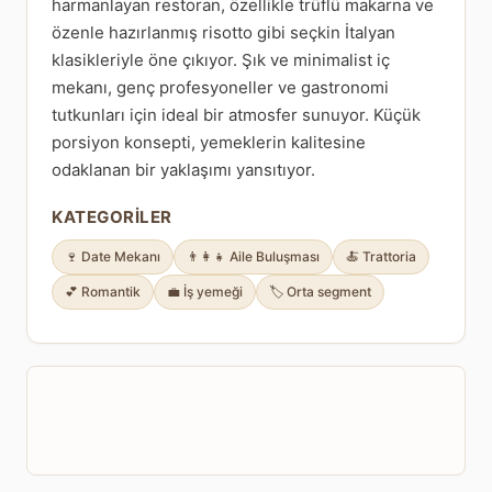
harmanlayan restoran, özellikle trüflü makarna ve
özenle hazırlanmış risotto gibi seçkin İtalyan
klasikleriyle öne çıkıyor. Şık ve minimalist iç
mekanı, genç profesyoneller ve gastronomi
tutkunları için ideal bir atmosfer sunuyor. Küçük
porsiyon konsepti, yemeklerin kalitesine
odaklanan bir yaklaşımı yansıtıyor.
KATEGORILER
🍷 Date Mekanı
👨‍👩‍👧 Aile Buluşması
🍝 Trattoria
💕 Romantik
💼 İş yemeği
🏷️ Orta segment