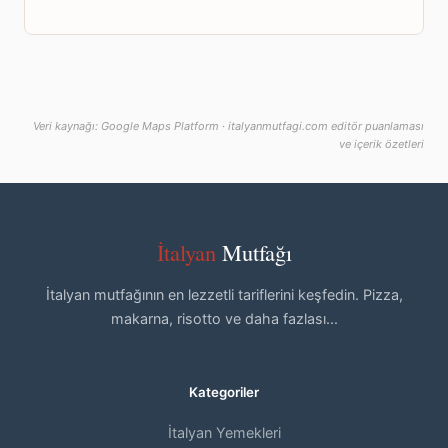
Veri kaynağı: Google Maps Platform · italyanmutfagi.com editör puanlaması
ve içerik özetleri
İtalyan
Mutfağı
İtalyan mutfağının en lezzetli tariflerini keşfedin. Pizza,
makarna, risotto ve daha fazlası...
Kategoriler
İtalyan Yemekleri