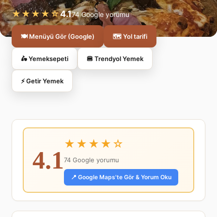
★★★★☆
4.1
74 Google yorumu
🍽️ Menüyü Gör (Google)
🗺️ Yol tarifi
🛵 Yemeksepeti
🍔 Trendyol Yemek
⚡ Getir Yemek
★★★★☆
4.1
74 Google yorumu
📍 Google Maps'te Gör & Yorum Oku