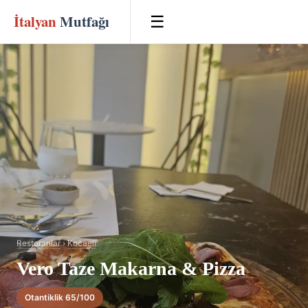
İtalyan
Mutfağı
☰
Restoranlar
›
Kocaeli
Vero Taze Makarna & Pizza
Otantiklik 65/100