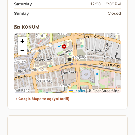
Saturday
12:00 – 10:00 PM
Sunday
Closed
🗺️ KONUM
+
−
📍
Leaflet
|
© OpenStreetMap
→ Google Maps'te aç (yol tarifi)