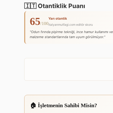
🇮🇹 Otantiklik Puanı
65
Yarı otantik
/100
italyanmutfagi.com editör skoru
"Odun fırında pişirme tekniği, ince hamur kullanımı ve
malzeme standartlarında tam uyum görülmüyor."
🏠 İşletmenin Sahibi Misin?