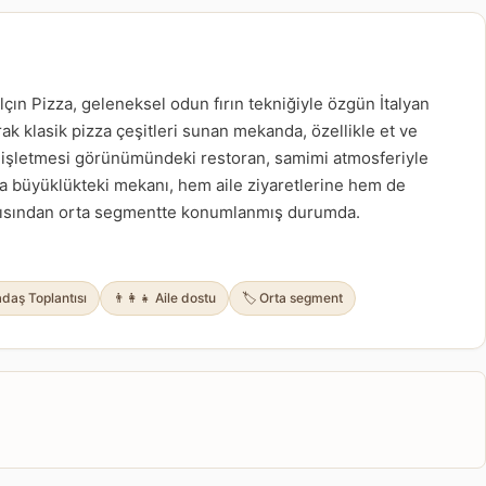
çın Pizza, geleneksel odun fırın tekniğiyle özgün İtalyan
arak klasik pizza çeşitleri sunan mekanda, özellikle et ve
e işletmesi görünümündeki restoran, samimi atmosferiyle
ta büyüklükteki mekanı, hem aile ziyaretlerine hem de
açısından orta segmentte konumlanmış durumda.
daş Toplantısı
👨‍👩‍👧 Aile dostu
🏷️ Orta segment