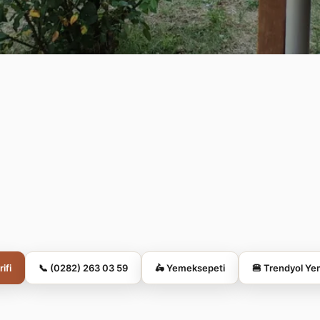
rifi
📞 (0282) 263 03 59
🛵 Yemeksepeti
🍔 Trendyol Y