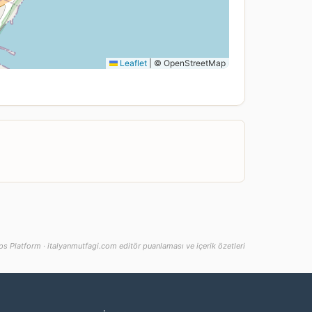
Leaflet
|
© OpenStreetMap
s Platform · italyanmutfagi.com editör puanlaması ve içerik özetleri