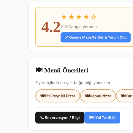
★★★★☆
4.2
212 Google yorumu
📍 Google Maps'te Gör & Yorum Oku
🍽️ Menü Önerileri
Ziyaretçilerin en çok beğendiği yemekler
Etli Peynirli Pizza
Kapalı Pizza
Karı
📞 Rezervasyon / Bilgi
🗺️ Yol Tarifi Al