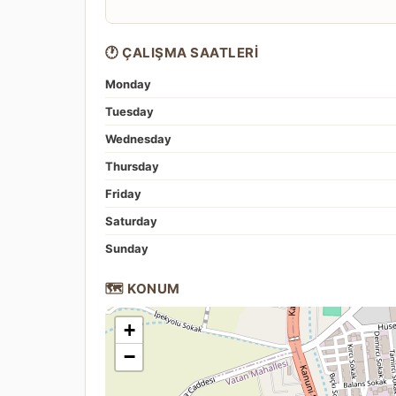
🕐 ÇALIŞMA SAATLERI
Monday
Tuesday
Wednesday
Thursday
Friday
Saturday
Sunday
🗺️ KONUM
+
−