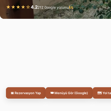
★★★★☆
4.2
212 Google yorumu
₺₺
📅 Rezervasyon Yap
🍽️ Menüyü Gör (Google)
🗺️ Yol ta