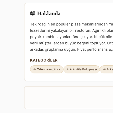
📖 Hakkında
Tekirdağ'ın en popüler pizza mekanlarından Yal
lezzetlerini yakalayan bir restoran. Ağırlıklı ol
peynir kombinasyonları öne çıkıyor. Küçük ail
yerli müşterilerden büyük beğeni topluyor. Or
arkadaş gruplarına uygun. Fiyat performans 
KATEGORILER
🔥 Odun fırını pizza
👨‍👩‍👧 Aile Buluşması
🎉 Arka