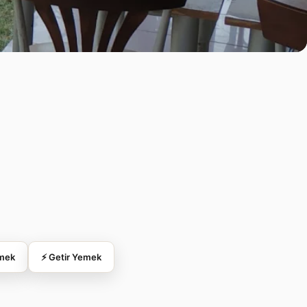
emek
⚡ Getir Yemek