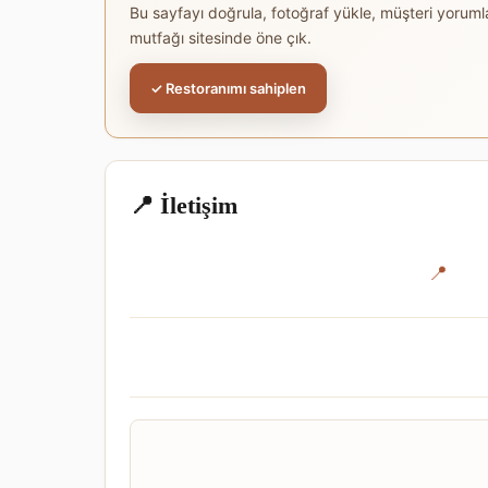
Bu sayfayı doğrula, fotoğraf yükle, müşteri yoruml
mutfağı sitesinde öne çık.
✓ Restoranımı sahiplen
📍 İletişim
📍