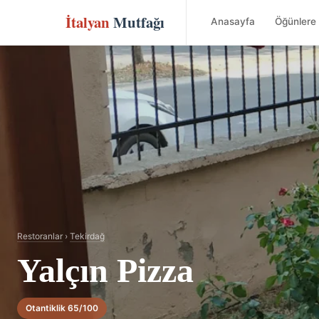
İtalyan
Mutfağı
Anasayfa
Öğünlere 
Restoranlar
›
Tekirdağ
Yalçın Pizza
Otantiklik 65/100