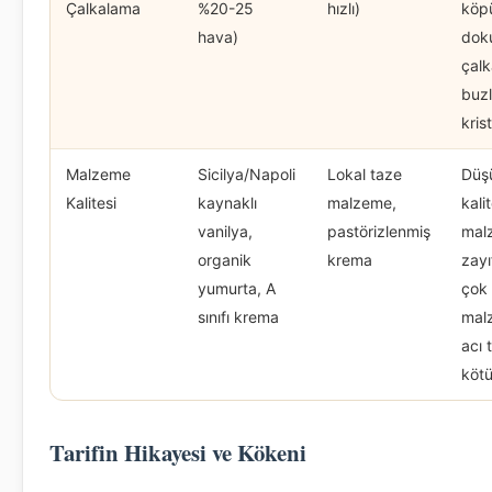
Çalkalama
%20-25
hızlı)
köp
hava)
dok
çal
buzl
krist
Malzeme
Sicilya/Napoli
Lokal taze
Düş
Kalitesi
kaynaklı
malzeme,
kalit
vanilya,
pastörizlenmiş
mal
organik
krema
zayı
yumurta, A
çok 
sınıfı krema
mal
acı 
köt
Tarifin Hikayesi ve Kökeni