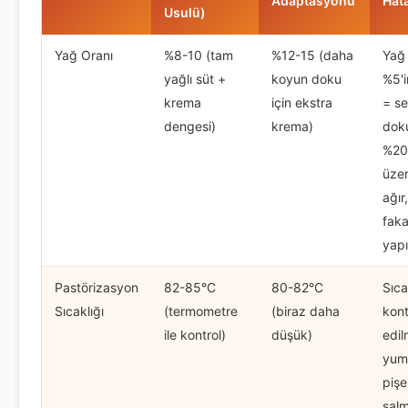
Adaptasyonu
Hat
Usulü)
Yağ Oranı
%8-10 (tam
%12-15 (daha
Yağ 
yağlı süt +
koyun doku
%5'i
krema
için ekstra
= se
dengesi)
krema)
dok
%20
üzer
ağır
faka
yap
Pastörizasyon
82-85°C
80-82°C
Sıca
Sıcaklığı
(termometre
(biraz daha
kont
ile kontrol)
düşük)
edi
yumu
pişe
salm