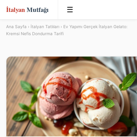
İtalyan
Mutfağı
☰
Ana Sayfa
›
İtalyan Tatlıları
› Ev Yapımı Gerçek İtalyan Gelato:
Kremsi Nefis Dondurma Tarifi