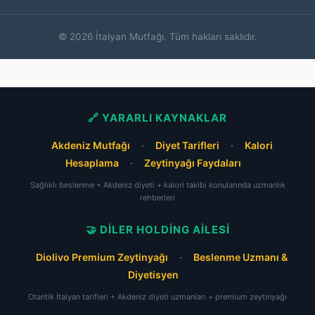
© 2026 İtalyan Mutfağı. Tüm hakları saklıdır.
🔗 YARARLI KAYNAKLAR
Akdeniz Mutfağı
·
Diyet Tarifleri
·
Kalori
Hesaplama
·
Zeytinyağı Faydaları
Sağlıklı beslenme + Akdeniz diyeti + kalori takibi konularında uzmanlık
rehberleri
🤝 DILER HOLDING AILESI
Diolivo Premium Zeytinyağı
·
Beslenme Uzmanı &
Diyetisyen
Otantik İtalyan tarifleri + Akdeniz diyeti uzmanları + premium zeytinyağı