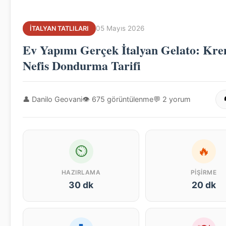
05 Mayıs 2026
İTALYAN TATLILARI
Ev Yapımı Gerçek İtalyan Gelato: Kre
Nefis Dondurma Tarifi
👤 Danilo Geovani
👁 675 görüntülenme
💬 2 yorum
⏲
🔥
HAZIRLAMA
PIŞIRME
30 dk
20 dk