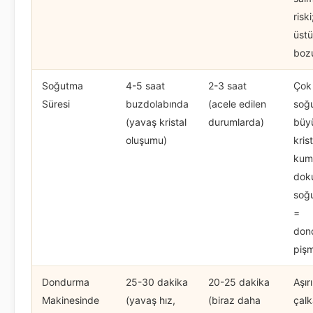
risk
üst
bozu
Soğutma
4-5 saat
2-3 saat
Çok 
Süresi
buzdolabında
(acele edilen
soğ
(yavaş kristal
durumlarda)
büy
oluşumu)
krist
kum 
doku
soğ
=
don
pişm
Dondurma
25-30 dakika
20-25 dakika
Aşırı
Makinesinde
(yavaş hız,
(biraz daha
çal