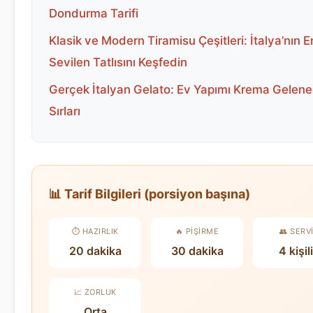
Dondurma Tarifi
Klasik ve Modern Tiramisu Çeşitleri: İtalya’nın E
Sevilen Tatlısını Keşfedin
Gerçek İtalyan Gelato: Ev Yapımı Krema Gelene
Sırları
📊 Tarif Bilgileri (porsiyon başına)
⏱️ HAZIRLIK
🔥 PIŞIRME
👥 SERV
20 dakika
30 dakika
4 kişil
📈 ZORLUK
Orta