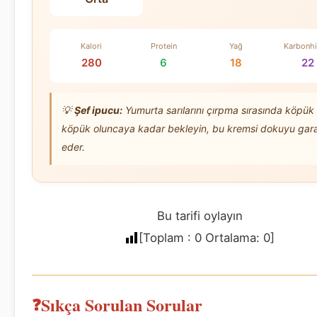
Kalori
Protein
Yağ
Karbonhi
280
6
18
22
💡
Şef ipucu:
Yumurta sarılarını çırpma sırasında köpük
köpük oluncaya kadar bekleyin, bu kremsi dokuyu gara
eder.
Bu tarifi oylayın
[Toplam :
0
Ortalama:
0
]
Sıkça Sorulan Sorular