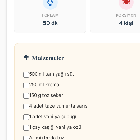
⌚
🍽
TOPLAM
PORSIYON
50 dk
4 kişi
🥦 Malzemeler
500 ml tam yağlı süt
250 ml krema
150 g toz şeker
4 adet taze yumurta sarısı
1 adet vanilya çubuğu
1 çay kaşığı vanilya özü
Az miktarda tuz