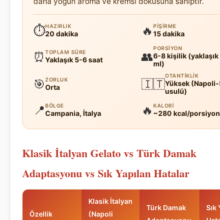
daha yoğun aroma ve kremsi dokusuna sahiptir.
HAZIRLIK
PIŞIRME
⏱
🔥
20 dakika
15 dakika
PORSIYON
TOPLAM SÜRE
⏰
👥
6-8 kişilik (yaklaşı
Yaklaşık 5-6 saat
ml)
OTANTIKLIK
ZORLUK
🎯
🇮🇹
Yüksek (Napoli-
Orta
usulü)
BÖLGE
KALORI
📍
🔥
Campania, İtalya
~280 kcal/porsiyon
Klasik İtalyan Gelato vs Türk Damak
Adaptasyonu vs Sık Yapılan Hatalar
Klasik İtalyan
Türk Damak
Sık 
Özellik
(Napoli