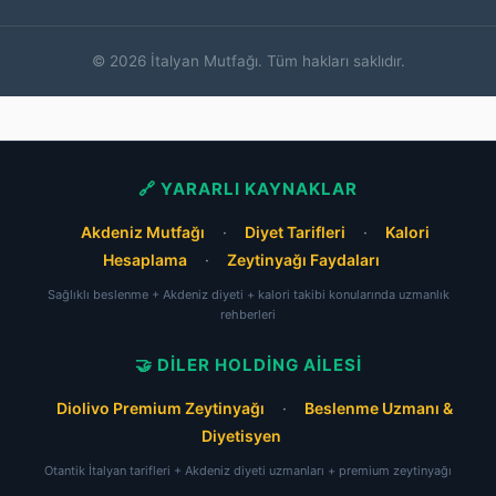
© 2026 İtalyan Mutfağı. Tüm hakları saklıdır.
🔗 YARARLI KAYNAKLAR
Akdeniz Mutfağı
·
Diyet Tarifleri
·
Kalori
Hesaplama
·
Zeytinyağı Faydaları
Sağlıklı beslenme + Akdeniz diyeti + kalori takibi konularında uzmanlık
rehberleri
🤝 DILER HOLDING AILESI
Diolivo Premium Zeytinyağı
·
Beslenme Uzmanı &
Diyetisyen
Otantik İtalyan tarifleri + Akdeniz diyeti uzmanları + premium zeytinyağı