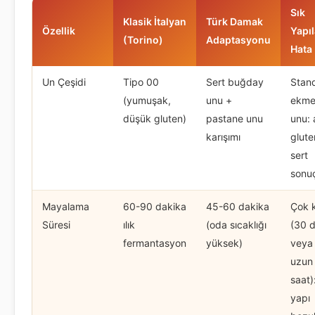
Sık
Klasik İtalyan
Türk Damak
Özellik
Yapı
(Torino)
Adaptasyonu
Hata
Un Çeşidi
Tipo 00
Sert buğday
Stan
(yumuşak,
unu +
ekm
düşük gluten)
pastane unu
unu: a
karışımı
glute
sert
sonu
Mayalama
60-90 dakika
45-60 dakika
Çok k
Süresi
ılık
(oda sıcaklığı
(30 d
fermantasyon
yüksek)
veya
uzun
saat)
yapı