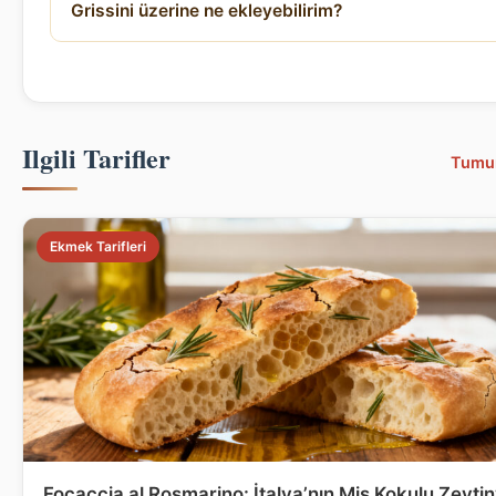
Grissini üzerine ne ekleyebilirim?
Ilgili Tarifler
Tumu
Ekmek Tarifleri
Focaccia al Rosmarino: İtalya’nın Mis Kokulu Zeytin