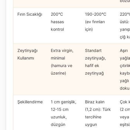
bozul
Fırın Sıcaklığı
200°C
190-200°C
220°
hassas
(ev fırınları
üstü:
kontrol
için)
yanıp
çiğ ka
Zeytinyağı
Extra virgin,
Standart
Aşırı
Kullanımı
minimal
zeytinyağı,
yağl
(hamura ve
hafif ek
çıtırlı
üzerine)
zeytinyağ
kaybı
yağlı
doku
Şekillendirme
1 cm genişlik,
Biraz kalın
Çok k
12-15 cm
(1,2 cm): Türk
(2 cm
uzunluk,
tercihine
veya
düzgün
uygun
eşitsi