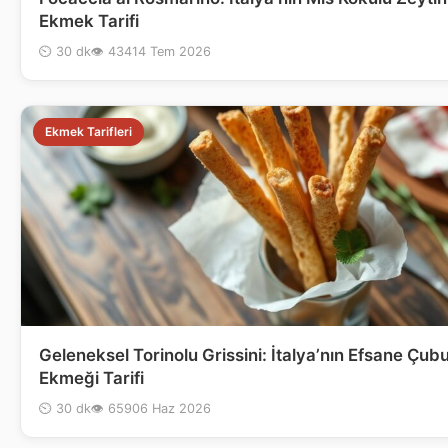
Ekmek Tarifi
⏲ 30 dk
👁 434
14 Tem 2026
Ekmek Tarifleri
Geleneksel Torinolu Grissini: İtalya’nın Efsane Çub
Ekmeği Tarifi
⏲ 30 dk
👁 659
06 Haz 2026