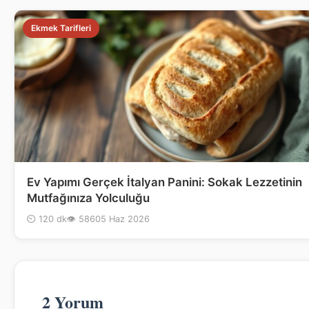
Ekmek Tarifleri
Ev Yapımı Gerçek İtalyan Panini: Sokak Lezzetinin
Mutfağınıza Yolculuğu
⏲ 120 dk
👁 586
05 Haz 2026
2 Yorum