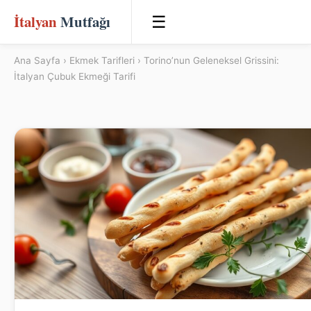
İtalyan
Mutfağı
☰
Ana Sayfa
›
Ekmek Tarifleri
› Torino’nun Geleneksel Grissini:
İtalyan Çubuk Ekmeği Tarifi