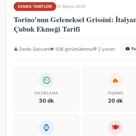
20 Mayıs 2026
EKMEK TARIFLERI
Torino’nun Geleneksel Grissini: İtalya
Çubuk Ekmeği Tarifi
👤 Danilo Geovani
👁 508 görüntülenme
💬 2 yorum
🖨 Ya
⏲
🔥
HAZIRLAMA
PIŞIRME
30 dk
20 dk
⌚
🍽