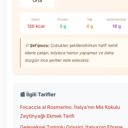
Orta
Kalori
Protein
Yağ
Karbonhidrat
120 kcal
3 g
4 g
18 g
💡
Şef ipucu:
Çubukları şekillendirirken hafif nemli
ellerle çalışın, böylece hamur yapışmaz ve daha
düzgün ince şeritler elde edersiniz.
📰 İlgili Tarifler
Focaccia al Rosmarino: İtalya’nın Mis Kokulu
Zeytinyağlı Ekmek Tarifi
Geleneksel Torinolu Grissini: İtalya’nın Efsane