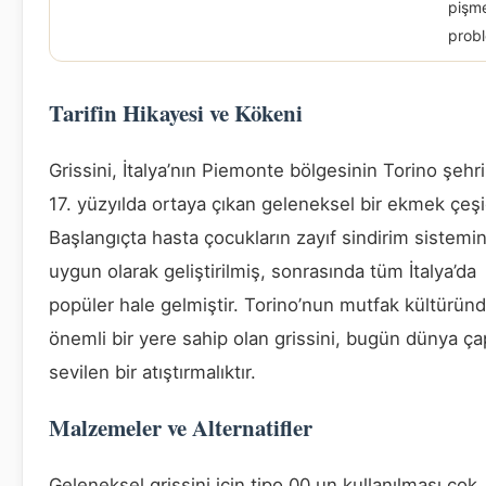
pişm
prob
Tarifin Hikayesi ve Kökeni
Grissini, İtalya’nın Piemonte bölgesinin Torino şehr
17. yüzyılda ortaya çıkan geleneksel bir ekmek çeşid
Başlangıçta hasta çocukların zayıf sindirim sistemi
uygun olarak geliştirilmiş, sonrasında tüm İtalya’da
popüler hale gelmiştir. Torino’nun mutfak kültürün
önemli bir yere sahip olan grissini, bugün dünya ç
sevilen bir atıştırmalıktır.
Malzemeler ve Alternatifler
Geleneksel grissini için tipo 00 un kullanılması çok