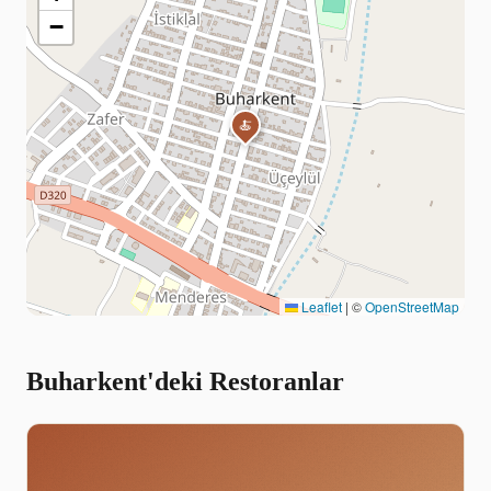
−
🍝
Leaflet
|
©
OpenStreetMap
Buharkent'deki Restoranlar