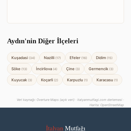
Aydın'nin Diğer İlçeleri
Kuşadasi
Nazilli
Efeler
Didim
(34)
(17)
(16)
(15)
Söke
İncirliova
Çine
Germencik
(13)
(4)
(3)
(3)
Kuyucak
Koçarli
Karpuzlu
Karacasu
(3)
(2)
(1)
(1)
Veri kaynağı: Overture Maps (açık veri) · italyanmutfagi.com derlemesi ·
Harita: OpenStreetMap
İtalyan
Mutfağı