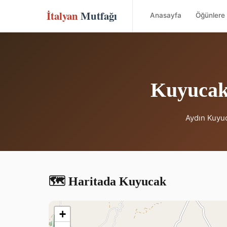
İtalyan
Mutfağı
Anasayfa
Öğünlere 
Kuyucak 
Aydın Kuyuc
🗺️ Haritada Kuyucak
+