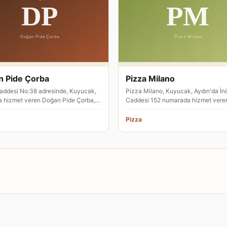
 Pide Çorba
Pizza Milano
addesi No:38 adresinde, Kuyucak,
Pizza Milano, Kuyucak, Aydın'da İn
a hizmet veren Doğan Pide Çorba,
Caddesi 152 numarada hizmet veren
storanı olarak faaliye…
pizza restoranıdır. Adresinde pizz…
Pizza