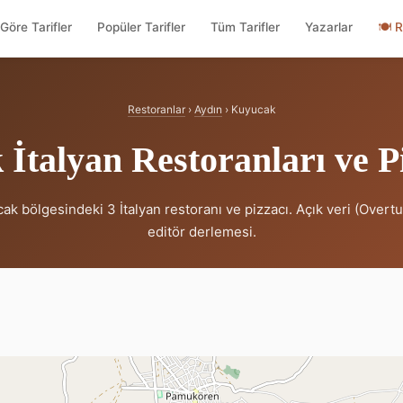
Göre Tarifler
Popüler Tarifler
Tüm Tarifler
Yazarlar
🍽
R
Restoranlar
›
Aydın
› Kuyucak
İtalyan Restoranları ve Pi
ak bölgesindeki 3 İtalyan restoranı ve pizzacı. Açık veri (Overt
editör derlemesi.