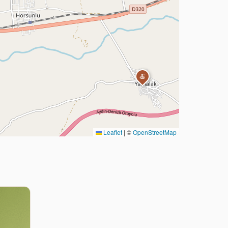
🍝
Leaflet
|
©
OpenStreetMap