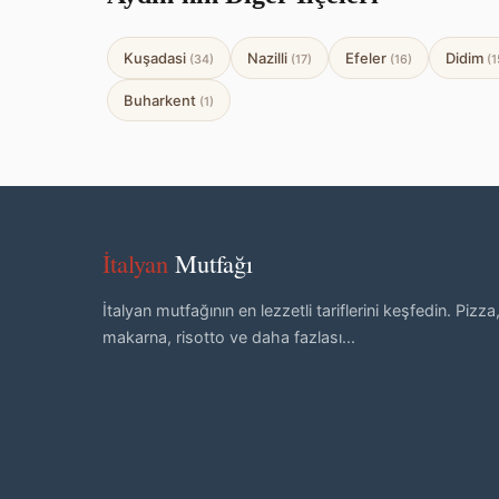
Kuşadasi
Nazilli
Efeler
Didim
(34)
(17)
(16)
(1
Buharkent
(1)
İtalyan
Mutfağı
İtalyan mutfağının en lezzetli tariflerini keşfedin. Pizza
makarna, risotto ve daha fazlası...