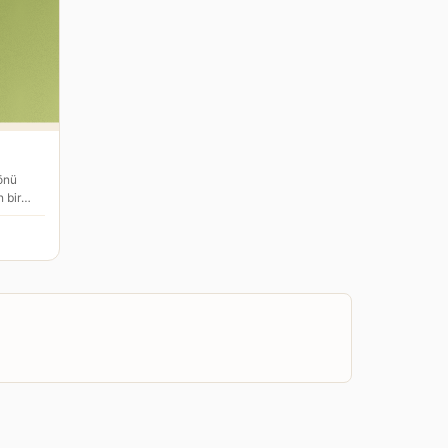
önü
 bir