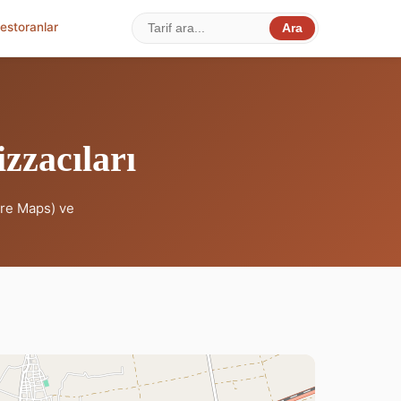
estoranlar
Ara
zzacıları
ure Maps) ve