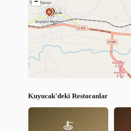
−
🍝
🍝
Kuyucak'deki Restoranlar