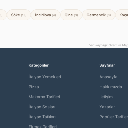
Söke
İncirliova
Çine
Germencik
Koça
5)
(13)
(4)
(3)
(3)
Veri kaynağı: Overture Map
Kategoriler
Sayfalar
İtalyan Yemekleri
Anasayfa
,
Pizza
Hakkımızda
Makarna Tarifleri
İletişim
İtalyan Sosları
Yazarlar
İtalyan Tatlıları
Popüler Tarifler
Ekmek Tarifleri