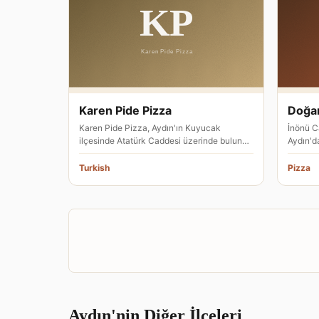
Karen Pide Pizza
Doğan
Karen Pide Pizza, Aydın'ın Kuyucak
İnönü C
ilçesinde Atatürk Caddesi üzerinde bulunan
Aydın'd
bir İtalyan restoranıdır. Pide v…
pizza re
Turkish
Pizza
Aydın'nin Diğer İlçeleri