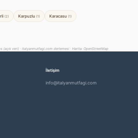
rli
Karpuzlu
Karacasu
(2)
(1)
(1)
s (açık veri) · italyanmutfagi.com derlemesi · Harita: OpenStreetMap
İletişim
info@italyanmutfagi.com