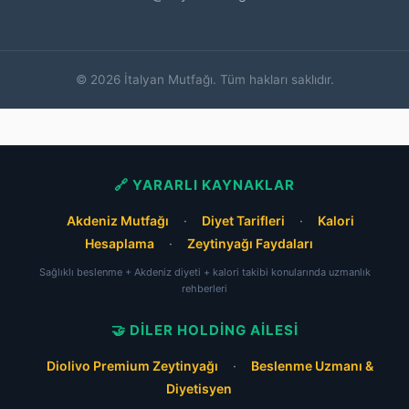
© 2026 İtalyan Mutfağı. Tüm hakları saklıdır.
🔗 YARARLI KAYNAKLAR
Akdeniz Mutfağı
·
Diyet Tarifleri
·
Kalori
Hesaplama
·
Zeytinyağı Faydaları
Sağlıklı beslenme + Akdeniz diyeti + kalori takibi konularında uzmanlık
rehberleri
🤝 DILER HOLDING AILESI
Diolivo Premium Zeytinyağı
·
Beslenme Uzmanı &
Diyetisyen