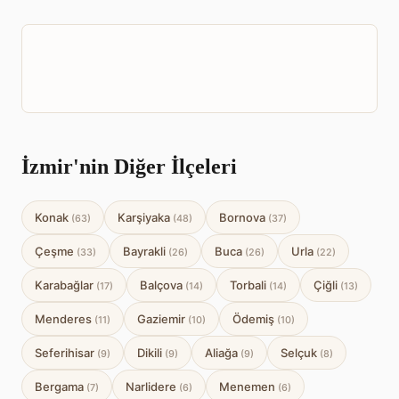
İzmir'nin Diğer İlçeleri
Konak
Karşiyaka
Bornova
(63)
(48)
(37)
Çeşme
Bayrakli
Buca
Urla
(33)
(26)
(26)
(22)
Karabağlar
Balçova
Torbali
Çiğli
(17)
(14)
(14)
(13)
Menderes
Gaziemir
Ödemiş
(11)
(10)
(10)
Seferihisar
Dikili
Aliağa
Selçuk
(9)
(9)
(9)
(8)
Bergama
Narlidere
Menemen
(7)
(6)
(6)