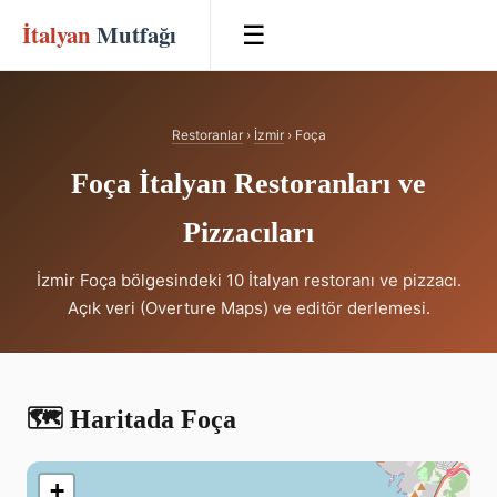
İtalyan
Mutfağı
☰
Restoranlar
›
İzmir
› Foça
Foça İtalyan Restoranları ve
Pizzacıları
İzmir Foça bölgesindeki 10 İtalyan restoranı ve pizzacı.
Açık veri (Overture Maps) ve editör derlemesi.
🗺️ Haritada Foça
+