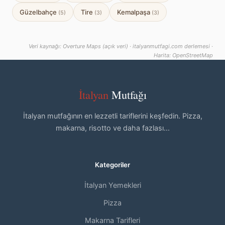
Güzelbahçe
Tire
Kemalpaşa
(5)
(3)
(3)
Veri kaynağı: Overture Maps (açık veri) · italyanmutfagi.com derlemesi ·
Harita: OpenStreetMap
İtalyan
Mutfağı
İtalyan mutfağının en lezzetli tariflerini keşfedin. Pizza,
makarna, risotto ve daha fazlası...
Kategoriler
İtalyan Yemekleri
Pizza
Makarna Tarifleri