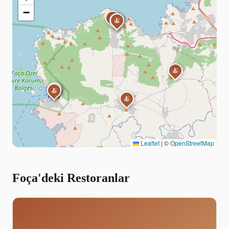
−
🍝
🍝
🍝
🍝
🍝
🍝
🍝
🍝
🍝
🍝
Leaflet
|
©
OpenStreetMap
Foça'deki Restoranlar