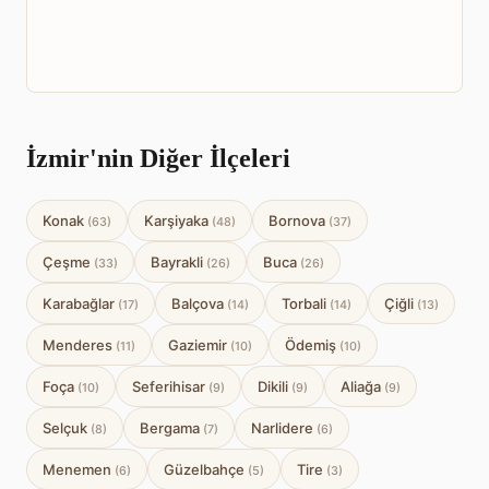
İzmir'nin Diğer İlçeleri
Konak
Karşiyaka
Bornova
(63)
(48)
(37)
Çeşme
Bayrakli
Buca
(33)
(26)
(26)
Karabağlar
Balçova
Torbali
Çiğli
(17)
(14)
(14)
(13)
Menderes
Gaziemir
Ödemiş
(11)
(10)
(10)
Foça
Seferihisar
Dikili
Aliağa
(10)
(9)
(9)
(9)
Selçuk
Bergama
Narlidere
(8)
(7)
(6)
Menemen
Güzelbahçe
Tire
(6)
(5)
(3)