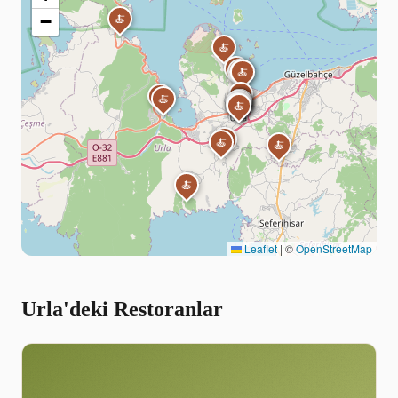
−
🍝
🍝
🍝
🍝
🍝
🍝
🍝
🍝
🍝
🍝
🍝
🍝
🍝
🍝
🍝
🍝
🍝
🍝
🍝
🍝
🍝
🍝
Leaflet
|
©
OpenStreetMap
Urla'deki Restoranlar