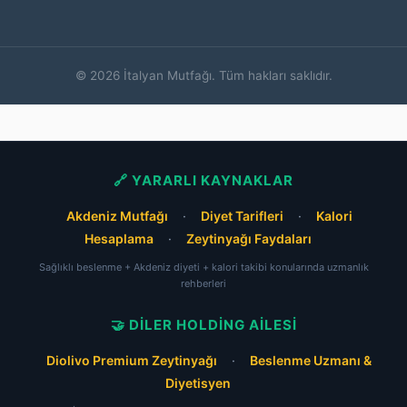
© 2026 İtalyan Mutfağı. Tüm hakları saklıdır.
🔗 YARARLI KAYNAKLAR
Akdeniz Mutfağı
·
Diyet Tarifleri
·
Kalori
Hesaplama
·
Zeytinyağı Faydaları
Sağlıklı beslenme + Akdeniz diyeti + kalori takibi konularında uzmanlık
rehberleri
🤝 DILER HOLDING AILESI
Diolivo Premium Zeytinyağı
·
Beslenme Uzmanı &
Diyetisyen