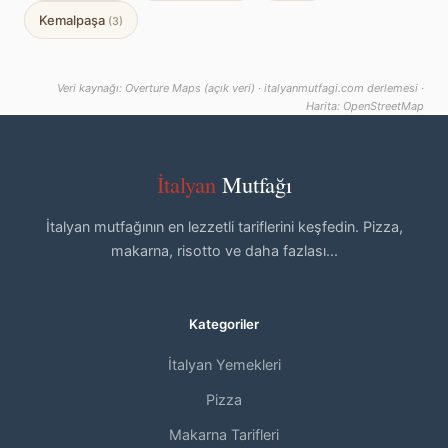
Kemalpaşa
(3)
Veri kaynağı: Overture Maps (açık veri) · italyanmutfagi.com derlemesi ·
Harita: OpenStreetMap
İtalyan
Mutfağı
İtalyan mutfağının en lezzetli tariflerini keşfedin. Pizza,
makarna, risotto ve daha fazlası...
Kategoriler
İtalyan Yemekleri
Pizza
Makarna Tarifleri