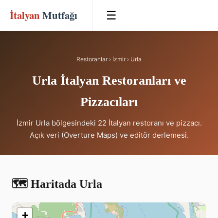
İtalyan
Mutfağı
☰
Restoranlar
›
İzmir
› Urla
Urla İtalyan Restoranları ve
Pizzacıları
İzmir Urla bölgesindeki 22 İtalyan restoranı ve pizzacı.
Açık veri (Overture Maps) ve editör derlemesi.
🗺️ Haritada Urla
+