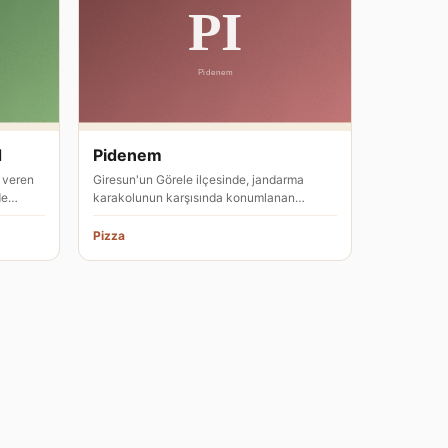
d
Pidenem
 veren
Giresun'un Görele ilçesinde, jandarma
de
karakolunun karşısında konumlanan
Pidenem, pizza restoranı olarak hizmet…
Pizza