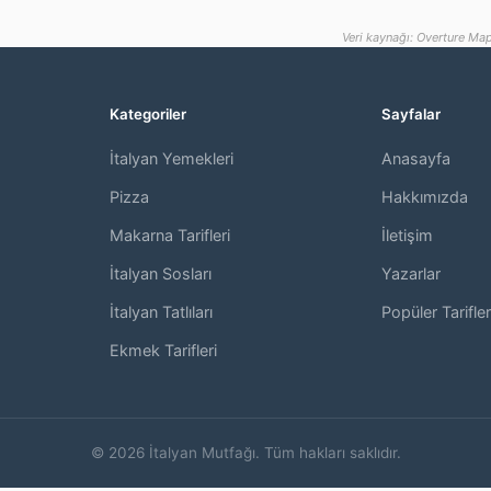
Veri kaynağı: Overture Map
Kategoriler
Sayfalar
İtalyan Yemekleri
Anasayfa
,
Pizza
Hakkımızda
Makarna Tarifleri
İletişim
İtalyan Sosları
Yazarlar
İtalyan Tatlıları
Popüler Tarifler
Ekmek Tarifleri
© 2026 İtalyan Mutfağı. Tüm hakları saklıdır.