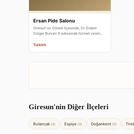
Ersan Pide Salonu
Giresun'un Görele ilçesinde, Dr. Erdem
Dülger Bulvarı 4 adresinde hizmet veren
Ersan Pide Salonu, İtalyan mutf…
Turkish
Giresun'nin Diğer İlçeleri
Bulancak
Espiye
Doğankent
Tire
(3)
(3)
(2)