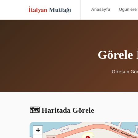
İtalyan
Mutfağı
Anasayfa
Öğünlere 
Görele 
Giresun Göre
🗺️ Haritada Görele
+