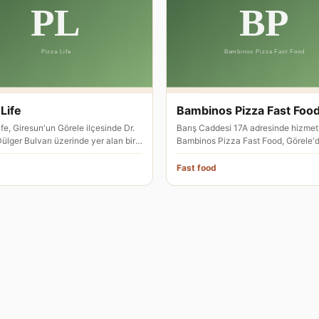
Life
Bambinos Pizza Fast Foo
fe, Giresun'un Görele ilçesinde Dr.
Barış Caddesi 17A adresinde hizmet
ülger Bulvarı üzerinde yer alan bir
Bambinos Pizza Fast Food, Görele'
estoranıdır. Kon…
İtalyan mutfağı odaklı bir restor…
Fast food