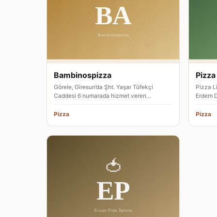
Bambinospizza
Pizza 
Görele, Giresun’da Şht. Yaşar Tüfekçi
Pizza Li
Caddesi 6 numarada hizmet veren
Erdem D
Bambinospizza, pizza restoranı olarak fa…
pizza r
Pizza
Pizza