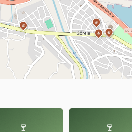
🍝
🍝
🍝
🍝
🍝