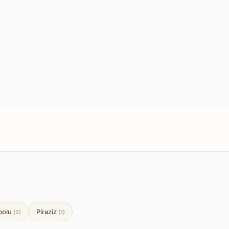
bolu
Piraziz
(2)
(1)