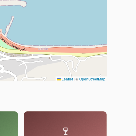
Leaflet
|
©
OpenStreetMap