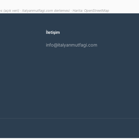
s (açık veri) · italyanmutfagi.com derlemesi · Harita: OpenStreetMap
İletişim
info@italyanmutfagi.com