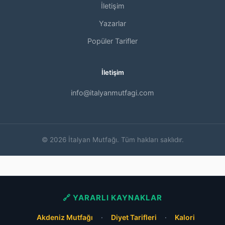
İletişim
Yazarlar
Popüler Tarifler
İletişim
info@italyanmutfagi.com
© 2026 İtalyan Mutfağı. Tüm hakları saklıdır.
🔗 YARARLI KAYNAKLAR
Akdeniz Mutfağı
·
Diyet Tarifleri
·
Kalori