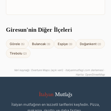
Giresun'nin Diğer İlçeleri
Görele
Bulancak
Espiye
Doğankent
(5)
(3)
(3)
(2)
Tirebolu
(2)
Veri kaynağı: Overture Maps (açık veri) · italyanmutfagi.com derlemesi ·
Harita: OpenStreetMap
İtalyan
Mutfağı
İtalyan mutfağının en lezzetli tariflerini keşfedin. Pizza,
makarna, risotto ve daha fazlası...