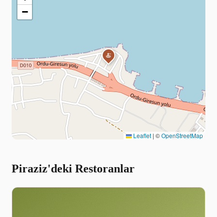
−
🍝
Leaflet
|
©
OpenStreetMap
Piraziz'deki Restoranlar