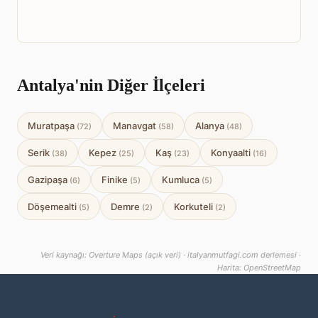
Antalya'nin Diğer İlçeleri
Muratpaşa
Manavgat
Alanya
(72)
(58)
(48)
Serik
Kepez
Kaş
Konyaalti
(38)
(25)
(23)
(16)
Gazipaşa
Finike
Kumluca
(6)
(5)
(5)
Döşemealti
Demre
Korkuteli
(5)
(2)
(2)
Veri kaynağı: Overture Maps (açık veri) · italyanmutfagi.com derlemesi ·
Harita: OpenStreetMap