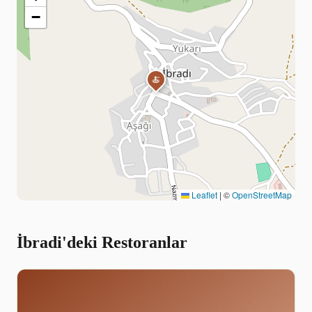
−
🍝
Leaflet
|
©
OpenStreetMap
İbradi'deki Restoranlar