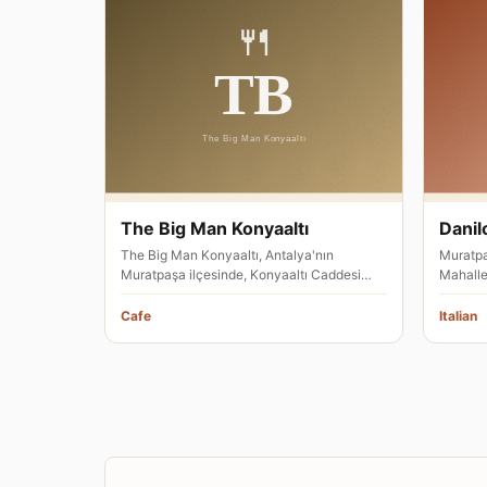
The Big Man Konyaaltı
Danil
The Big Man Konyaaltı, Antalya'nın
Muratpa
Muratpaşa ilçesinde, Konyaaltı Caddesi
Mahalle
üzerindeki Atatürk Parkı içinde hizm…
adresin
Cafe
Italian