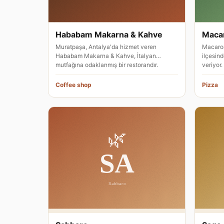
Hababam Makarna & Kahve
Macar
Muratpaşa, Antalya'da hizmet veren
Macaron
Hababam Makarna & Kahve, İtalyan
ilçesin
mutfağına odaklanmış bir restorandır.
veriyor.
Meka…
Coffee shop
Pizza