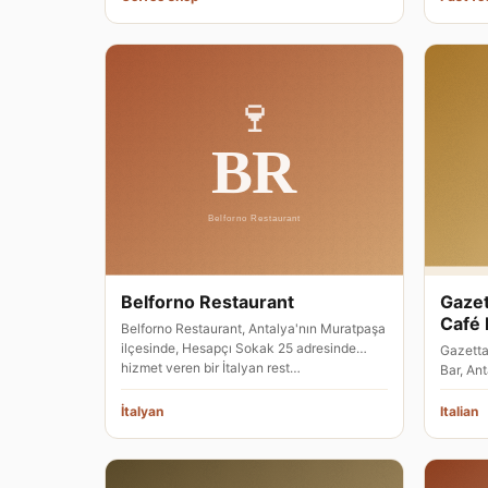
Belforno Restaurant
Gazet
Café 
Belforno Restaurant, Antalya'nın Muratpaşa
ilçesinde, Hesapçı Sokak 25 adresinde
Gazetta
hizmet veren bir İtalyan rest…
Bar, An
Hesapç
İtalyan
Italian