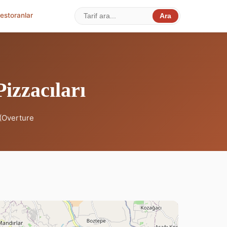
estoranlar
Ara
izzacıları
 (Overture