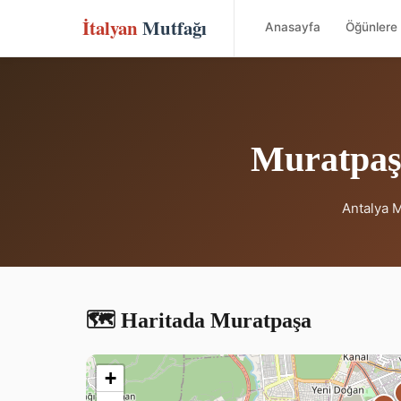
İtalyan
Mutfağı
Anasayfa
Öğünlere 
Muratpaşa
Antalya M
🗺️ Haritada Muratpaşa
+