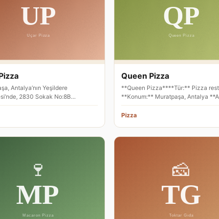
Pizza
Queen Pizza
şa, Antalya’nın Yeşildere
**Queen Pizza****Tür:** Pizza rest
si’nde, 2830 Sokak No:8B
**Konum:** Muratpaşa, Antalya **A
de hizmet veren Uçar Pizza, İtalyan
Şarampol Caddesi No: …
Pizza