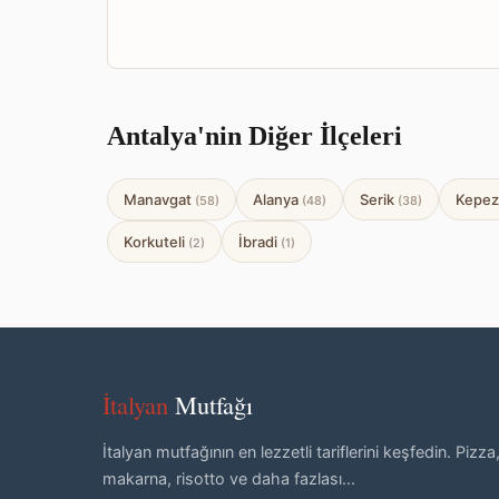
Antalya'nin Diğer İlçeleri
Manavgat
Alanya
Serik
Kepe
(58)
(48)
(38)
Korkuteli
İbradi
(2)
(1)
İtalyan
Mutfağı
İtalyan mutfağının en lezzetli tariflerini keşfedin. Pizza
makarna, risotto ve daha fazlası...