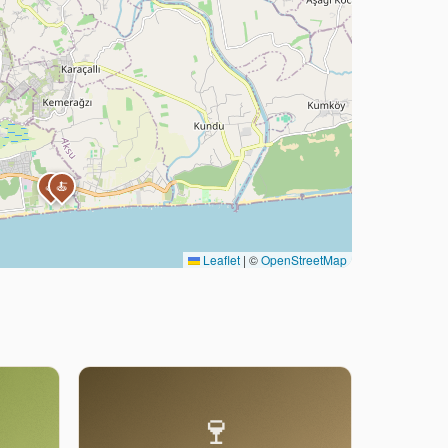
🍝
🍝
Leaflet
|
©
OpenStreetMap