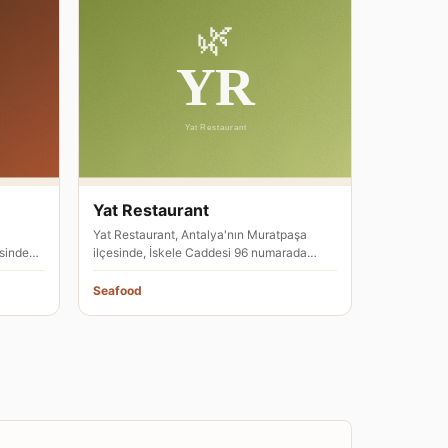
Yat Restaurant
Yat Restaurant, Antalya'nın Muratpaşa
sinde
ilçesinde, İskele Caddesi 96 numarada
…
hizmet veren bir İtalyan restoranı…
Seafood