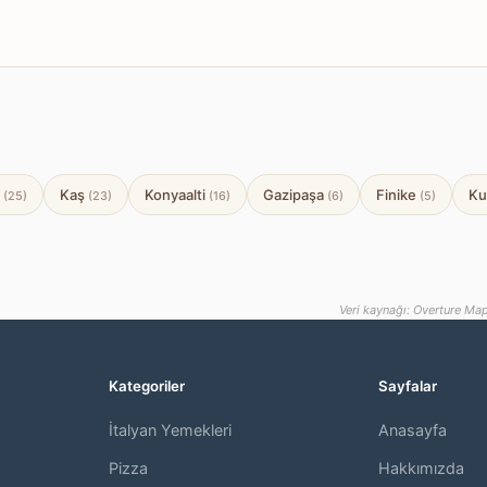
z
Kaş
Konyaalti
Gazipaşa
Finike
Ku
(25)
(23)
(16)
(6)
(5)
Veri kaynağı: Overture Map
Kategoriler
Sayfalar
İtalyan Yemekleri
Anasayfa
,
Pizza
Hakkımızda