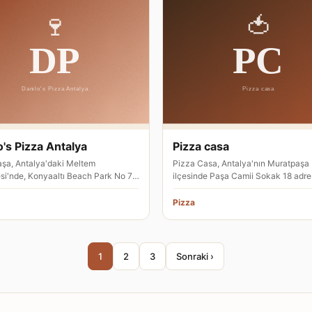
o's Pizza Antalya
Pizza casa
şa, Antalya'daki Meltem
Pizza Casa, Antalya'nın Muratpaşa
si'nde, Konyaaltı Beach Park No 7
ilçesinde Paşa Camii Sokak 18 adre
de hizmet veren Danilo's Pizza …
hizmet veren bir pizza restoranıdır.
Pizza
1
2
3
Sonraki ›