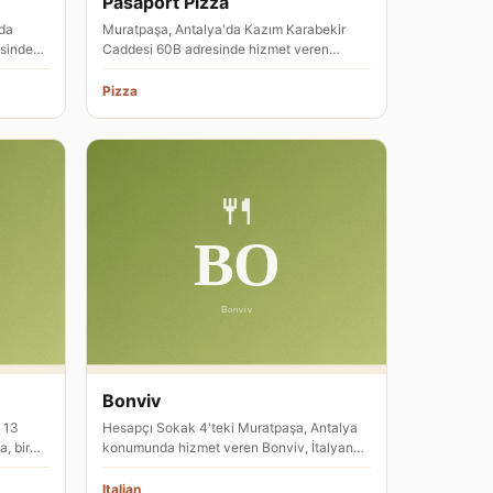
Pasaport Pizza
'da
Muratpaşa, Antalya'da Kazım Karabekir
sinde
Caddesi 60B adresinde hizmet veren
Pasaport Pizza, pizza restoranı olara…
Pizza
Bonviv
 13
Hesapçı Sokak 4'teki Muratpaşa, Antalya
, bir
konumunda hizmet veren Bonviv, İtalyan
mutfağı sunuyor. Menü, imza yem…
Italian