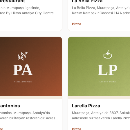
Restaurant
La Bella Pizza
'nın Muratpaşa ilçesinde,
La Bella Pizza, Muratpaşa, Antalya
ree By Hilton Antalya City Centre
Kazım Karabekir Caddesi 114A adre
nde hizmet veren Sage Restaur…
hizmet veren bir pizza restoranıd…
Pizza
 antonios
Larella Pizza
ntonios, Muratpaşa, Antalya'da
Muratpaşa, Antalya'da 3807. Sokak
eren bir İtalyan restoranıdır. Adresi
adresinde hizmet veren Larella Pizza
okak 13A olarak bel…
pizza restoranı olarak faaliyet…
od
Pizza