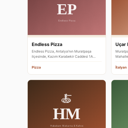
Endless Pizza
Uçar 
Endless Pizza, Antalya’nın Muratpaşa
Muratpa
ilçesinde, Kazım Karabekir Caddesi 1A
Mahalle
adresinde hizmet veren bir pizza re…
adresin
mu…
Pizza
İtalyan