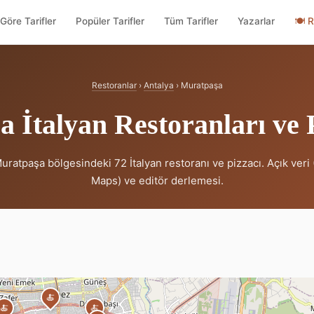
Göre Tarifler
Popüler Tarifler
Tüm Tarifler
Yazarlar
🍽
R
Restoranlar
›
Antalya
› Muratpaşa
 İtalyan Restoranları ve P
uratpaşa bölgesindeki 72 İtalyan restoranı ve pizzacı. Açık veri
Maps) ve editör derlemesi.
🍝
🍝
🍝