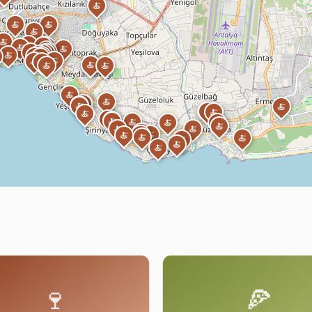
🍝
🍝
🍝
🍝
🍝
🍝
🍝
🍝
🍝
🍝
🍝
🍝
🍝
🍝
🍝
🍝
🍝
🍝
🍝
🍝
🍝
🍝
🍝
🍝
🍝
🍝
🍝
🍝
🍝
🍝
🍝
🍝
🍝
🍝
🍝
🍝
🍝
🍝
🍝
🍝
🍝
🍝
🍝
🍝
🍝
🍝
🍝
🍝
🍝
🍝
🍝
🍝
🍝
🍝
🍝
🍝
🍝