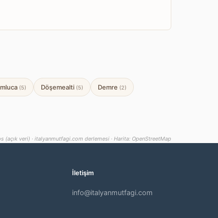
mluca
Döşemealti
Demre
(5)
(5)
(2)
s (açık veri) · italyanmutfagi.com derlemesi · Harita: OpenStreetMap
İletişim
info@italyanmutfagi.com