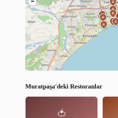
−
🍝
🍝
🍝
🍝
🍝
🍝
🍝
🍝
🍝
🍝
Muratpaşa'deki Restoranlar