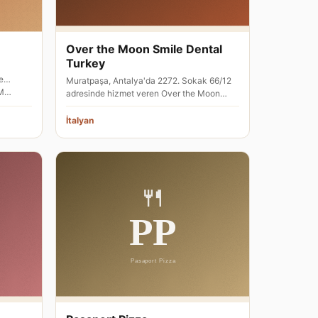
Over the Moon Smile Dental
Turkey
e
Muratpaşa, Antalya'da 2272. Sokak 66/12
 M…
adresinde hizmet veren Over the Moon
Smile Dental Turkey, İtalyan mutf…
İtalyan