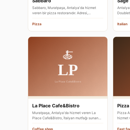
Sabbaro
Sage 
Sabbaro, Muratpaşa, Antalya'da hizmet
Antalya
veren bir pizza restoranıdır. Adresi,
Doublet
Markantalya AVM içinde, Adnan Mend…
bünyesi
Pizza
Italian
La Place Cafe&Bistro
Pizza
Muratpaşa, Antalya'da hizmet veren La
Pizza A
Place Cafe&Bistro, İtalyan mutfağı sunan
hizmet v
bir restorandır. İşletme, 3807.…
3807. S
Coffee shop
Fast fo