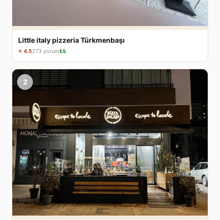
Little italy pizzeria Türkmenbaşı
⭐ 4.5
273 yorum
₺₺
2