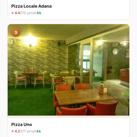
Pizza Locale Adana
⭐ 4.4
270 yorum
₺₺
3
Pizza Uno
⭐ 4.2
377 yorum
₺₺