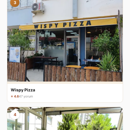
3
Wispy Pizza
⭐ 4.6
47 yorum
4