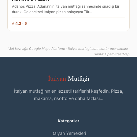
Adanos Pizza, Adana'nın İtalyan mutfağı sahnesinde sıradışı bir
durak. Geleneksel İtalyan pizza anlayışını Tür…
⭐ 4.2 · 5
Veri kaynağı: Google Maps Platform · italyanmutfagi.com editör puanlaması ·
Harita: OpenStreetMap
İtalyan
Mutfağı
İtalyan mutfağının en lezzetli tariflerini keşfedin. Pizza,
makarna, risotto ve daha fazlası...
Kategoriler
İtalyan Yemekleri