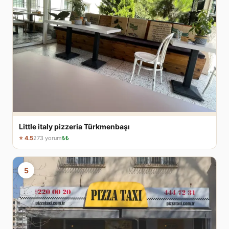
Little italy pizzeria Türkmenbaşı
⭐ 4.5
273 yorum
₺₺
5