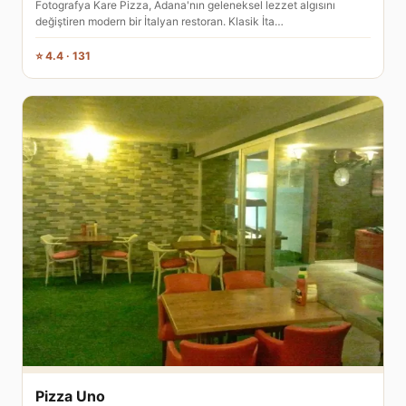
Fotografya Kare Pizza, Adana'nın geleneksel lezzet algısını
değiştiren modern bir İtalyan restoran. Klasik İta…
⭐ 4.4 · 131
Pizza Uno