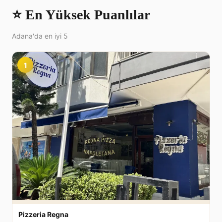
⭐ En Yüksek Puanlılar
Adana'da en iyi 5
1
Pizzeria Regna