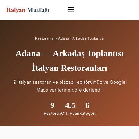
İtalyan
Mutfağı
☰
Restoranlar
›
Adana
› Arkadaş Toplantısı
Adana — Arkadaş Toplantısı
İtalyan Restoranları
9 İtalyan restoran ve pizzacı, editörümüz ve Google
Maps verilerine göre derlendi.
9
4.5
6
Restoran
Ort. Puan
Kategori