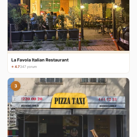
La Favola Italian Restaurant
⭐ 4.7
347 yorum
3