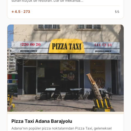
sunan küçük bir restoran. Dar bir mekanda…
⭐ 4.5 · 273
₺₺
Pizza Taxi Adana Barajyolu
Adana'nın popüler pizza noktalarından Pizza Taxi, geleneksel