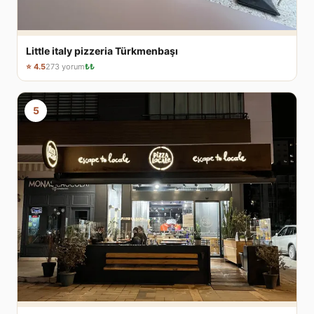
Little italy pizzeria Türkmenbaşı
⭐ 4.5
273 yorum
₺₺
5