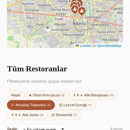
🍝
🍝
🍝
🍝
🍝
🍝
Leaflet
|
©
OpenStreetMap
Tüm Restoranlar
Filtreleyerek kendine uygun mekanı bul
Hepsi
🔥 Odun fırını pizza
👨‍👩‍👧 Aile Buluşması
(9)
(10)
🎉 Arkadaş Toplantısı
😋 Lezzet Durağı
(9)
(7)
👨‍👩‍👧 Aile dostu
💵 Ekonomik
(8)
(7)
Sırala:
9 sonuç