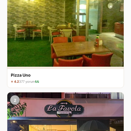
Pizza Uno
⭐ 4.2
377 yorum
₺₺
2