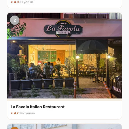
⭐ 4.9
90 yorum
2
La Favola Italian Restaurant
⭐ 4.7
347 yorum