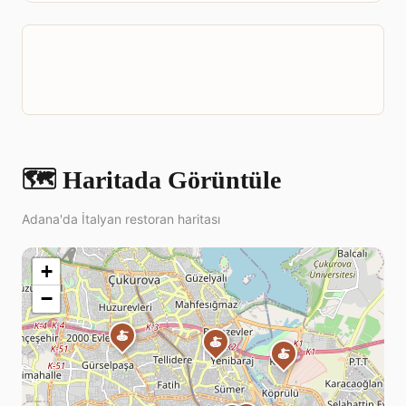
🗺️ Haritada Görüntüle
Adana'da İtalyan restoran haritası
+
−
🍝
🍝
🍝