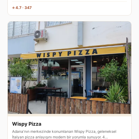
⭐ 4.7 · 347
Wispy Pizza
Adana'nın merkezinde konumlanan Wispy Pizza, geleneksel
İtalyan pizza anlayışını modern bir yorumla sunuyor. 4…