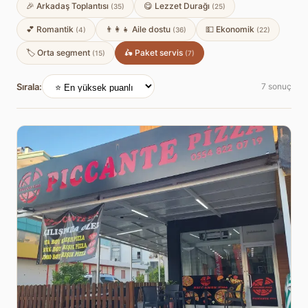
🎉 Arkadaş Toplantısı
😋 Lezzet Durağı
(35)
(25)
💕 Romantik
👨‍👩‍👧 Aile dostu
💵 Ekonomik
(4)
(36)
(22)
🏷️ Orta segment
🛵 Paket servis
(15)
(7)
Sırala:
7 sonuç