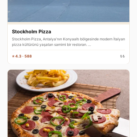
Stockholm Pizza
Stockholm Pizza, Antalya'nın Konyaaltı bölgesinde modern İtalyan
pizza kültürünü yaşatan samimi bir restoran. …
⭐ 4.3 · 588
₺₺