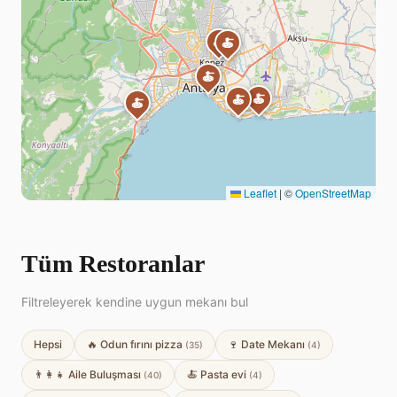
🍝
🍝
🍝
🍝
🍝
🍝
Leaflet
|
©
OpenStreetMap
Tüm Restoranlar
Filtreleyerek kendine uygun mekanı bul
Hepsi
🔥 Odun fırını pizza
🍷 Date Mekanı
(35)
(4)
👨‍👩‍👧 Aile Buluşması
🍝 Pasta evi
(40)
(4)