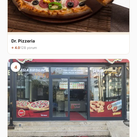
Dr. Pizzeria
⭐ 4.0
128 yorum
4