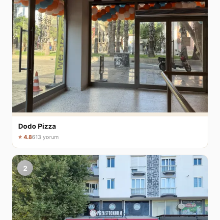
Dodo Pizza
⭐ 4.8
613 yorum
2