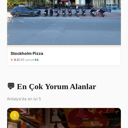
Stockholm Pizza
⭐ 4.3
588 yorum
₺₺
💬 En Çok Yorum Alanlar
Antalya'da en iyi 5
1