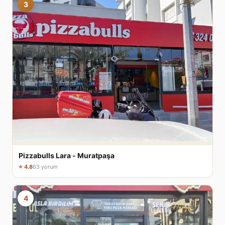
3
Pizzabulls Lara - Muratpaşa
⭐ 4.8
63 yorum
4