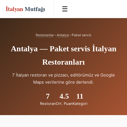
İtalyan
Mutfağı
☰
Restoranlar
›
Antalya
› Paket servis
Antalya — Paket servis İtalyan
Restoranları
7 İtalyan restoran ve pizzacı, editörümüz ve Google
Maps verilerine göre derlendi.
7
4.5
11
Restoran
Ort. Puan
Kategori