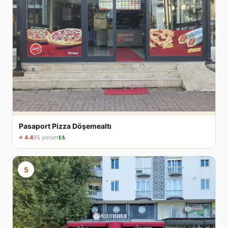
Pasaport Pizza Döşemealtı
⭐ 4.4
95 yorum
₺₺
5