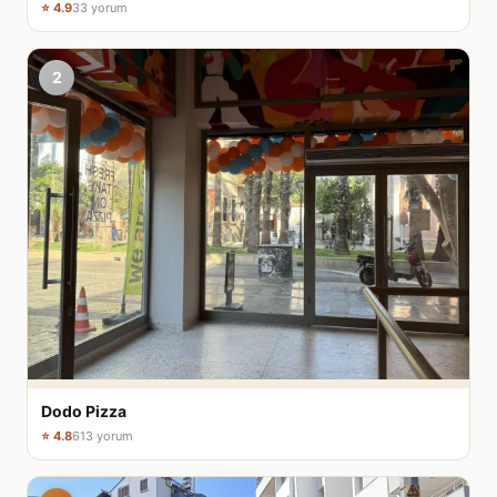
⭐ 4.9
33 yorum
2
Dodo Pizza
⭐ 4.8
613 yorum