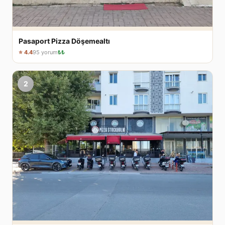
Pasaport Pizza Döşemealtı
⭐ 4.4
95 yorum
₺₺
2