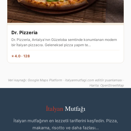
Dr. Pizzeria
Dr. Pizzeria, Antalya'nın Güzeloba semtinde konumlanan modern
bir İtalyan pizzacısı. Geleneksel pizza yapım te…
⭐ 4.0 · 128
Veri kaynağı: Google Maps Platform · italyanmutfagi.com editör puanlaması ·
Harita: OpenStreetMap
İtalyan
Mutfağı
İtalyan mutfağının en lezzetli tariflerini keşfedin. Pizza,
makarna, risotto ve daha fazlası...