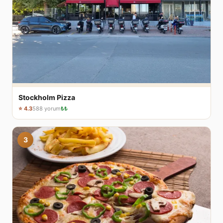
Stockholm Pizza
⭐ 4.3
588 yorum
₺₺
3