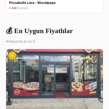
Pizzabulls Lara - Muratpaşa
⭐ 4.8
63 yorum
💰 En Uygun Fiyatlılar
Antalya'da en iyi 5
1