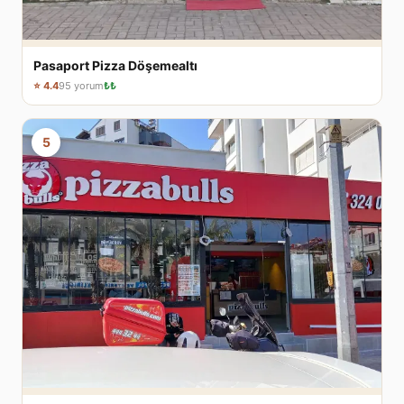
Pasaport Pizza Döşemealtı
⭐ 4.4
95 yorum
₺₺
5