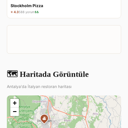
Stockholm Pizza
⭐ 4.3
588 yorum
₺₺
🗺️ Haritada Görüntüle
Antalya'da İtalyan restoran haritası
+
−
🍝