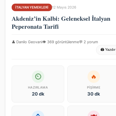
12 Mayıs 2026
İTALYAN YEMEKLERI
Akdeniz’in Kalbi: Geleneksel İtalyan
Peperonata Tarifi
👤 Danilo Geovani
👁 369 görüntülenme
💬 2 yorum
🖨 Yazdır
⏲
🔥
HAZIRLAMA
PIŞIRME
20 dk
30 dk