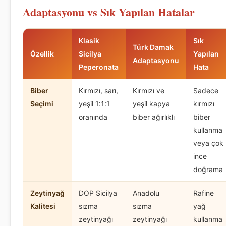
Adaptasyonu vs Sık Yapılan Hatalar
Klasik
Sık
Türk Damak
Özellik
Sicilya
Yapılan
Adaptasyonu
Peperonata
Hata
Biber
Kırmızı, sarı,
Kırmızı ve
Sadece
Seçimi
yeşil 1:1:1
yeşil kapya
kırmızı
oranında
biber ağırlıklı
biber
kullanma
veya çok
ince
doğrama
Zeytinyağ
DOP Sicilya
Anadolu
Rafine
Kalitesi
sızma
sızma
yağ
zeytinyağı
zeytinyağı
kullanma