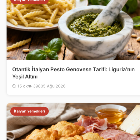
Otantik İtalyan Pesto Genovese Tarifi: Liguria’nın
Yeşil Altını
⏲ 15 dk
👁 398
05 Ağu 2026
İtalyan Yemekleri