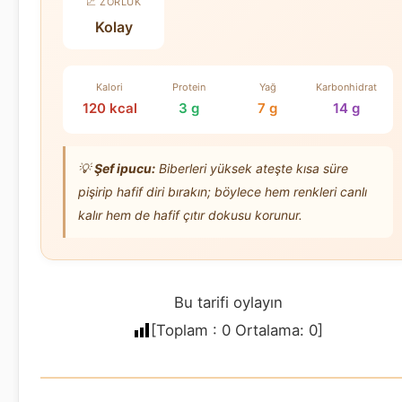
📈 ZORLUK
Kolay
Kalori
Protein
Yağ
Karbonhidrat
120 kcal
3 g
7 g
14 g
💡
Şef ipucu:
Biberleri yüksek ateşte kısa süre
pişirip hafif diri bırakın; böylece hem renkleri canlı
kalır hem de hafif çıtır dokusu korunur.
Bu tarifi oylayın
[Toplam :
0
Ortalama:
0
]