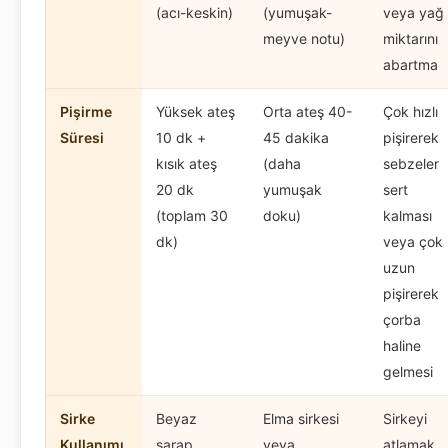
(acı-keskin)
(yumuşak-
veya yağ
meyve notu)
miktarını
abartma
Pişirme
Yüksek ateş
Orta ateş 40-
Çok hızlı
Süresi
10 dk +
45 dakika
pişirerek
kısık ateş
(daha
sebzeler
20 dk
yumuşak
sert
(toplam 30
doku)
kalması
dk)
veya çok
uzun
pişirerek
çorba
haline
gelmesi
Sirke
Beyaz
Elma sirkesi
Sirkeyi
Kullanımı
şarap
veya
atlamak