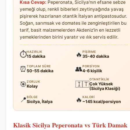
Kısa Cevap:
Peperonata, Sicilya'nın efsane sebze
yemeği olup, renkli biberleri zeytinyağında yavaş
pişirerek hazırlanan otantik İtalyan antipastosudur.
Soğan, sarımsak ve domates ile zenginleştirilen bu
tarif, basit malzemelerden Akdeniz'in en lezzetli
yemeklerinden birini yaratır ve ılık servis edilir.
HAZIRLIK
PIŞIRME
⏱
🔥
15 dakika
35-40 dakika
TOPLAM SÜRE
PORSIYON
⏰
👥
50-55 dakika
4-6 kişilik
OTANTIKLIK
ZORLUK
🎯
🇮🇹
Çok Yüksek
Kolay
(Sicilya Klasiği)
BÖLGE
KALORI
📍
🔥
Sicilya, İtalya
~145 kcal/porsiyon
Klasik Sicilya Peperonata vs Türk Damak