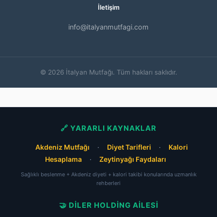
İletişim
info@italyanmutfagi.com
© 2026 İtalyan Mutfağı. Tüm hakları saklıdır.
🔗 YARARLI KAYNAKLAR
Akdeniz Mutfağı
·
Diyet Tarifleri
·
Kalori
Hesaplama
·
Zeytinyağı Faydaları
Sağlıklı beslenme + Akdeniz diyeti + kalori takibi konularında uzmanlık
rehberleri
🤝 DILER HOLDING AILESI