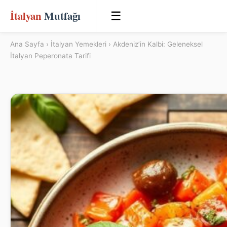
İtalyan
Mutfağı
☰
Ana Sayfa
›
İtalyan Yemekleri
› Akdeniz’in Kalbi: Geleneksel
İtalyan Peperonata Tarifi