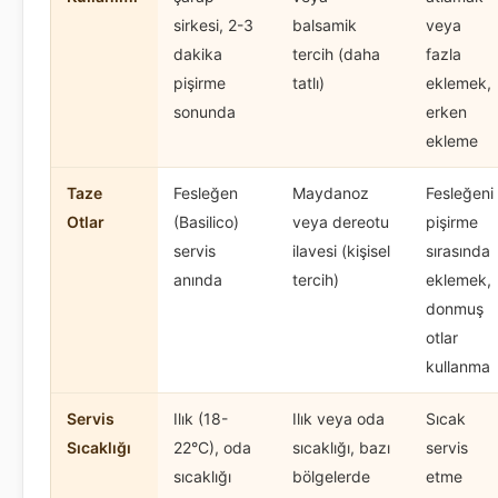
sirkesi, 2-3
balsamik
veya
dakika
tercih (daha
fazla
pişirme
tatlı)
eklemek,
sonunda
erken
ekleme
Taze
Fesleğen
Maydanoz
Fesleğeni
Otlar
(Basilico)
veya dereotu
pişirme
servis
ilavesi (kişisel
sırasında
anında
tercih)
eklemek,
donmuş
otlar
kullanma
Servis
Ilık (18-
Ilık veya oda
Sıcak
Sıcaklığı
22°C), oda
sıcaklığı, bazı
servis
sıcaklığı
bölgelerde
etme