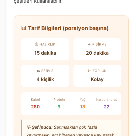
çeşitleri kullanılabilir.
📊 Tarif Bilgileri (porsiyon başına)
⏱️ HAZIRLIK
🔥 PIŞIRME
15 dakika
20 dakika
👥 SERVIS
📈 ZORLUK
4 kişilik
Kolay
Kalori
Protein
Yağ
Karbonhidrat
280
6
18
22
💡
Şef ipucu:
Sarımsakları çok fazla
kavurmayın, acı biberleri yavaşça kavurarak