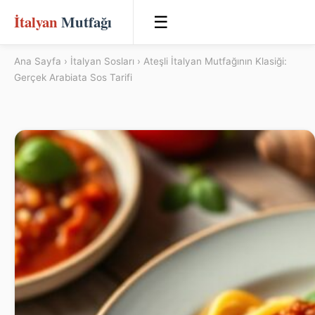
İtalyan
Mutfağı
☰
Ana Sayfa
›
İtalyan Sosları
› Ateşli İtalyan Mutfağının Klasiği:
Gerçek Arabiata Sos Tarifi