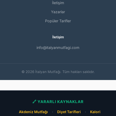
İletişim
Yazarlar
Popüler Tarifler
İletişim
info@italyanmutfagi.com
© 2026 İtalyan Mutfağı. Tüm hakları saklıdır.
🔗 YARARLI KAYNAKLAR
Akdeniz Mutfağı
·
Diyet Tarifleri
·
Kalori