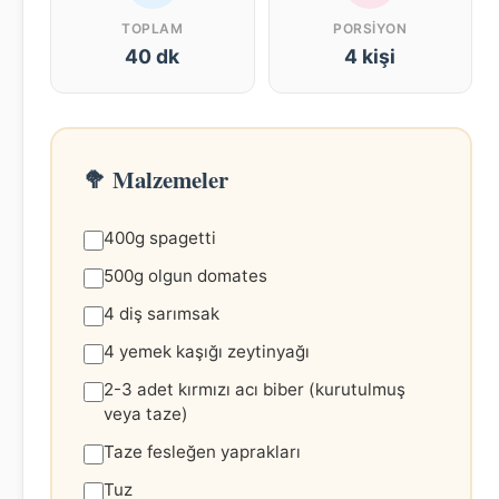
TOPLAM
PORSIYON
40 dk
4 kişi
🥦 Malzemeler
400g spagetti
500g olgun domates
4 diş sarımsak
4 yemek kaşığı zeytinyağı
2-3 adet kırmızı acı biber (kurutulmuş
veya taze)
Taze fesleğen yaprakları
Tuz