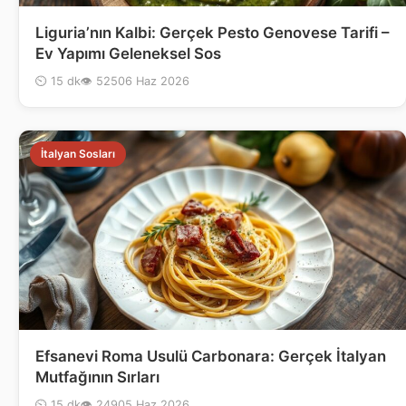
Liguria’nın Kalbi: Gerçek Pesto Genovese Tarifi –
Ev Yapımı Geleneksel Sos
⏲ 15 dk
👁 525
06 Haz 2026
İtalyan Sosları
Efsanevi Roma Usulü Carbonara: Gerçek İtalyan
Mutfağının Sırları
⏲ 15 dk
👁 249
05 Haz 2026