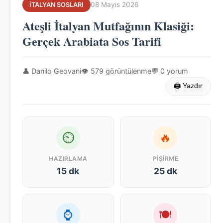
08 Mayıs 2026
İTALYAN SOSLARI
Ateşli İtalyan Mutfağının Klasiği:
Gerçek Arabiata Sos Tarifi
👤 Danilo Geovani
👁 579 görüntülenme
💬 0 yorum
🖨 Yazdır
⏲
🔥
HAZIRLAMA
PIŞIRME
15 dk
25 dk
⌚
🍽