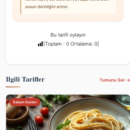
sosun derinliğini artırın.
Bu tarifi oylayın
[Toplam :
0
Ortalama:
0
]
Ilgili Tarifler
Tumunu Gor 
İtalyan Sosları