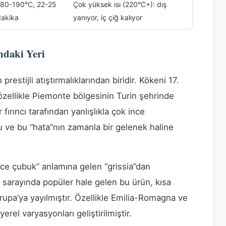
180-190°C, 22-25
Çok yüksek ısı (220°C+): dış
dakika
yanıyor, iç çiğ kalıyor
ndaki Yeri
prestijli atıştırmalıklarından biridir. Kökeni 17.
zellikle Piemonte bölgesinin Turin şehrinde
r fırıncı tarafından yanlışlıkla çok ince
 ve bu “hata”nın zamanla bir gelenek haline
nce çubuk” anlamına gelen “grissia”dan
yet sarayında popüler hale gelen bu ürün, kısa
vrupa’ya yayılmıştır. Özellikle Emilia-Romagna ve
erel varyasyonları geliştirilmiştir.