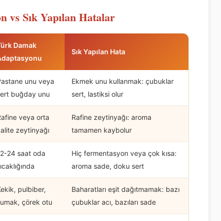
n vs Sık Yapılan Hatalar
Türk Damak
Sık Yapılan Hata
Adaptasyonu
Pastane unu veya
Ekmek unu kullanmak: çubuklar
sert buğday unu
sert, lastiksi olur
afine veya orta
Rafine zeytinyağı: aroma
alite zeytinyağı
tamamen kaybolur
12-24 saat oda
Hiç fermentasyon veya çok kısa:
ıcaklığında
aroma sade, doku sert
ekik, pulbiber,
Baharatları eşit dağıtmamak: bazı
sumak, çörek otu
çubuklar acı, bazıları sade