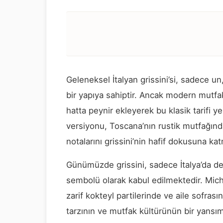
Geleneksel İtalyan grissini’si, sadece un,
bir yapıya sahiptir. Ancak modern mutfakç
hatta peynir ekleyerek bu klasik tarifi y
versiyonu, Toscana’nın rustik mutfağında
notalarını grissini’nin hafif dokusuna ka
Günümüzde grissini, sadece İtalya’da değ
sembolü olarak kabul edilmektedir. Michel
zarif kokteyl partilerinde ve aile sofras
tarzının ve mutfak kültürünün bir yansım