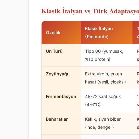
Klasik İtalyan vs Türk Adaptasyo
Klasik İtalyan
Özellik
(Piemonte)
Un Türü
Tipo 00 (yumuşak,
%10 protein)
Zeytinyağı
Extra virgin, erken
R
hasat (yeşil, çiçeksi)
k
Fermentasyon
48-72 saat soğuk
(4-6°C)
s
Baharatlar
Kekik, siyah biber
K
(ince, dengeli)