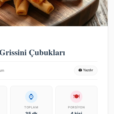
 Grissini Çubukları
rum
🖨 Yazdır
⌚
🍽
TOPLAM
PORSIYON
35 dk
4 kişi