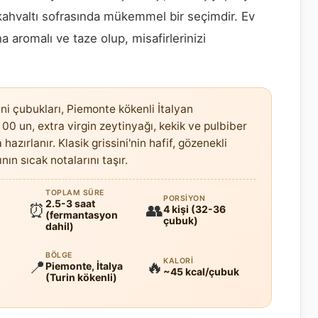
 kahvaltı sofrasında mükemmel bir seçimdir. Ev
a aromalı ve taze olup, misafirlerinizi
ini çubukları, Piemonte kökenli İtalyan
00 un, extra virgin zeytinyağı, kekik ve pulbiber
hazırlanır. Klasik grissini'nin hafif, gözenekli
n sıcak notalarını taşır.
TOPLAM SÜRE
PORSIYON
2.5-3 saat
⏰
👥
4 kişi (32-36
(fermantasyon
çubuk)
dahil)
BÖLGE
KALORI
📍
🔥
Piemonte, İtalya
~45 kcal/çubuk
(Turin kökenli)