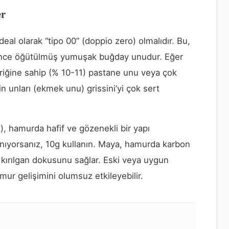
er
deal olarak “tipo 00” (doppio zero) olmalıdır. Bu,
ok ince öğütülmüş yumuşak buğday unudur. Eğer
riğine sahip (% 10-11) pastane unu veya çok
in unları (ekmek unu) grissini’yi çok sert
, hamurda hafif ve gözenekli bir yapı
lanıyorsanız, 10g kullanın. Maya, hamurda karbon
ik kırılgan dokusunu sağlar. Eski veya uygun
r gelişimini olumsuz etkileyebilir.