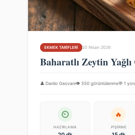
20 Nisan 2026
EKMEK TARIFLERI
Baharatlı Zeytin Yağlı
👤 Danilo Geovani
👁 550 görüntülenme
💬 1 yo
⏲
🔥
HAZIRLAMA
PIŞIRME
20 dk
15 dk