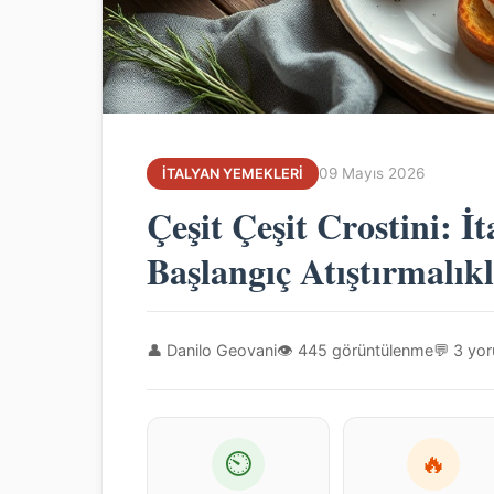
09 Mayıs 2026
İTALYAN YEMEKLERI
Çeşit Çeşit Crostini: İ
Başlangıç Atıştırmalıkl
👤 Danilo Geovani
👁 445 görüntülenme
💬 3 yo
⏲
🔥