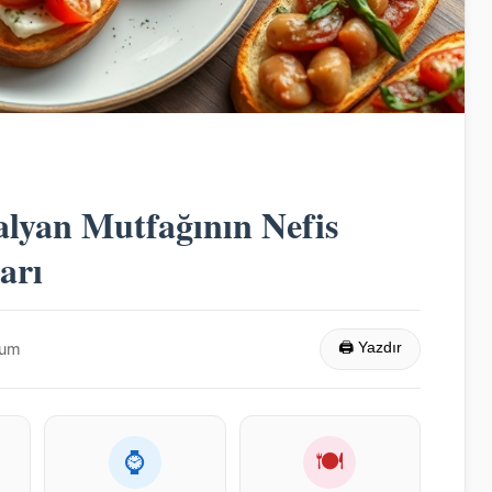
talyan Mutfağının Nefis
arı
rum
🖨 Yazdır
⌚
🍽