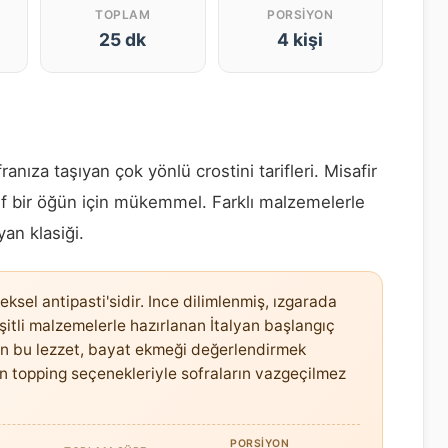
TOPLAM
PORSIYON
25 dk
4 kişi
ranıza taşıyan çok yönlü crostini tarifleri. Misafir
fif bir öğün için mükemmel. Farklı malzemelerle
yan klasiği.
ksel antipasti'sidir. Ince dilimlenmiş, ızgarada
şitli malzemelerle hazırlanan İtalyan başlangıç
lan bu lezzet, bayat ekmeği değerlendirmek
n topping seçenekleriyle sofraların vazgeçilmez
PORSIYON