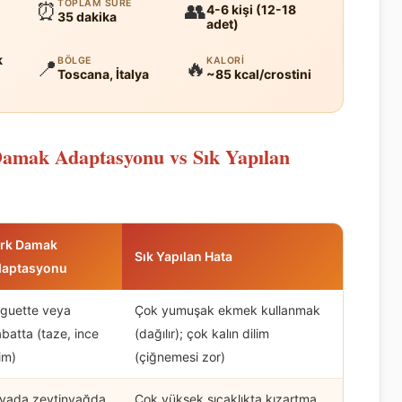
TOPLAM SÜRE
⏰
👥
4-6 kişi (12-18
35 dakika
adet)
k
BÖLGE
KALORI
📍
🔥
Toscana, İtalya
~85 kcal/crostini
 Damak Adaptasyonu vs Sık Yapılan
rk Damak
Sık Yapılan Hata
aptasyonu
guette veya
Çok yumuşak ekmek kullanmak
abatta (taze, ince
(dağılır); çok kalın dilim
lim)
(çiğnemesi zor)
vada zeytinyağda
Çok yüksek sıcaklıkta kızartma