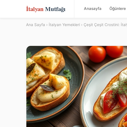
İtalyan
Mutfağı
Anasayfa
Öğünlere 
Ana Sayfa
›
İtalyan Yemekleri
› Çeşit Çeşit Crostini: İta