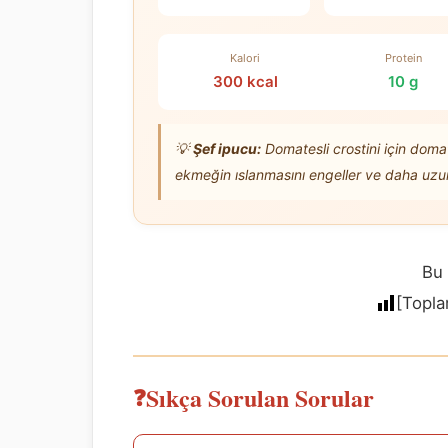
Kalori
Protein
300 kcal
10 g
💡
Şef ipucu:
Domatesli crostini için dom
ekmeğin ıslanmasını engeller ve daha uzun 
Bu 
[Topl
Sıkça Sorulan Sorular