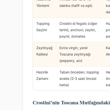
Yöntemi
dakika (hafif ve eşit)
kı
da
Topping
Crostini di fegato (ciğer
Hu
Seçimi
terini), anchovi, zeytin,
pr
peynir, domates
pe
Zeytinyağ
Extra virgin, yerel
Ka
Kalitesi
Toscana zeytinyağı
Ak
(peppery, acı)
Hazırlık
Taban önceden, topping
He
Zamanı
sırada (2-3 saat öncesi
ön
hatta)
kıs
Crostini’nin Toscana Mutfağındaki