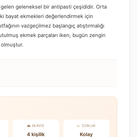
gelen geleneksel bir antipasti çeşididir. Orta
ki bayat ekmekleri değerlendirmek için
utfağının vazgeçilmez başlangıç atıştırmalığı
rutulmuş ekmek parçaları iken, bugün zengin
i olmuştur.
👥 SERVIS
📈 ZORLUK
4 kişilik
Kolay