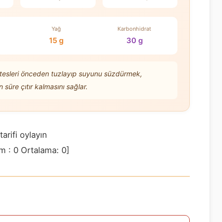
Yağ
Karbonhidrat
15 g
30 g
atesleri önceden tuzlayıp suyunu süzdürmek,
süre çıtır kalmasını sağlar.
tarifi oylayın
am :
0
Ortalama:
0
]