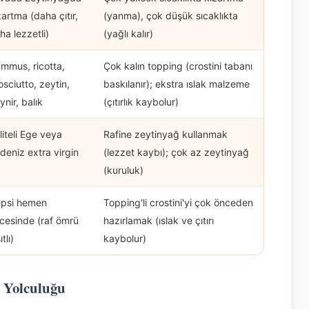
zartma (daha çıtır,
(yanma), çok düşük sıcaklıkta
ha lezzetli)
(yağlı kalır)
mmus, ricotta,
Çok kalın topping (crostini tabanı
osciutto, zeytin,
baskılanır); ekstra ıslak malzeme
ynir, balık
(çıtırlık kaybolur)
liteli Ege veya
Rafine zeytinyağ kullanmak
deniz extra virgin
(lezzet kaybı); çok az zeytinyağ
(kuruluk)
psi hemen
Topping'li crostini'yi çok önceden
cesinde (raf ömrü
hazırlamak (ıslak ve çıtırı
ıtlı)
kaybolur)
 Yolculuğu