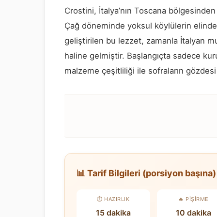
Crostini, İtalya’nın Toscana bölgesinden 
Çağ döneminde yoksul köylülerin elinde
geliştirilen bu lezzet, zamanla İtalyan m
haline gelmiştir. Başlangıçta sadece ku
malzeme çeşitliliği ile sofraların gözdes
📊 Tarif Bilgileri (porsiyon başına)
⏱️ HAZIRLIK
🔥 PIŞIRME
15 dakika
10 dakika