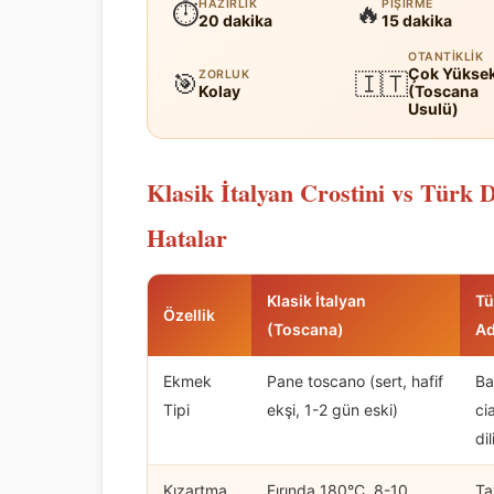
HAZIRLIK
PIŞIRME
⏱
🔥
20 dakika
15 dakika
OTANTIKLIK
Çok Yükse
ZORLUK
🎯
🇮🇹
Kolay
(Toscana
Usulü)
Klasik İtalyan Crostini vs Türk
Hatalar
Klasik İtalyan
Tü
Özellik
(Toscana)
Ad
Ekmek
Pane toscano (sert, hafif
Ba
Tipi
ekşi, 1-2 gün eski)
ci
di
Kızartma
Fırında 180°C, 8-10
Ta