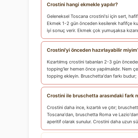
Crostini hangi ekmekle yapılır?
Geleneksel Toscana crostini'si için sert, hafi
Ekmek 1-2 gün önceden kesilerek hafifçe kur
iyi sonuç verir. Ekmek çok yumuşaksa kızarırke
Crostini'yi önceden hazırlayabilir miyim
Kızartılmış crostini tabanları 2-3 gün önced
topping'ler hemen önce yapılmalıdır. Nem çe
topping ekleyin. Bruschetta'dan farkı budur; 
Crostini ile bruschetta arasındaki fark 
Crostini daha ince, kızartılı ve çıtır; brusche
Toscana'dan, bruschetta Roma ve Lazio'dan ge
aperitif olarak sunulur. Crostini daha uzun süre