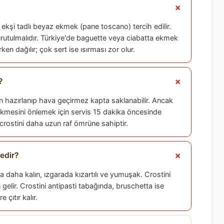
f ekşi tadlı beyaz ekmek (pane toscano) tercih edilir.
utulmalıdır. Türkiye'de baguette veya ciabatta ekmek
n dağılır; çok sert ise ısırması zor olur.
?
en hazırlanıp hava geçirmez kapta saklanabilir. Ancak
kmesini önlemek için servis 15 dakika öncesinde
crostini daha uzun raf ömrüne sahiptir.
nedir?
tta daha kalın, ızgarada kızartılı ve yumuşak. Crostini
lir. Crostini antipasti tabağında, bruschetta ise
 çıtır kalır.