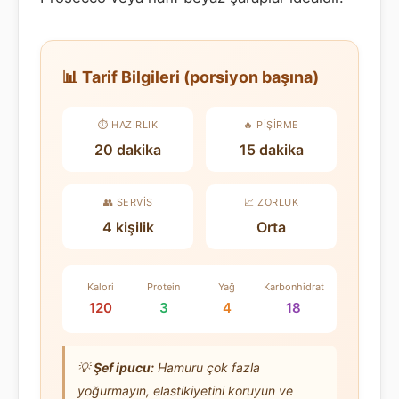
📊 Tarif Bilgileri (porsiyon başına)
⏱️ HAZIRLIK
🔥 PIŞIRME
20 dakika
15 dakika
👥 SERVIS
📈 ZORLUK
4 kişilik
Orta
Kalori
Protein
Yağ
Karbonhidrat
120
3
4
18
💡
Şef ipucu:
Hamuru çok fazla
yoğurmayın, elastikiyetini koruyun ve