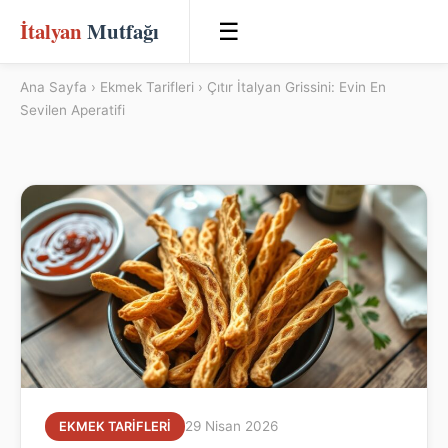
İtalyan
Mutfağı
☰
Ana Sayfa
›
Ekmek Tarifleri
› Çıtır İtalyan Grissini: Evin En
Sevilen Aperatifi
29 Nisan 2026
EKMEK TARIFLERI