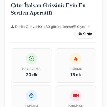
Çıtır İtalyan Grissini: Evin En
Sevilen Aperatifi
👤 Danilo Geovani
👁 430 görüntülenme
💬 0 yorum
🖨 Yazdır
⏲
🔥
HAZIRLAMA
PIŞIRME
20 dk
15 dk
⌚
🍽
TOPLAM
PORSIYON