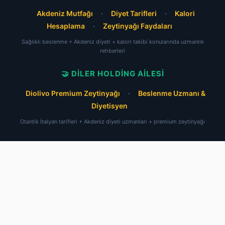
Akdeniz Mutfağı
·
Diyet Tarifleri
·
Kalori
Hesaplama
·
Zeytinyağı Faydaları
Sağlıklı beslenme + Akdeniz diyeti + kalori takibi konularında uzmanlık
rehberleri
🤝 DILER HOLDING AILESI
Diolivo Premium Zeytinyağı
·
Beslenme Uzmanı &
Diyetisyen
Otantik İtalyan tarifleri + Akdeniz diyeti uzmanları + premium zeytinyağı