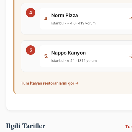
Norm Pizza
4.
Istanbul · ⭐ 4.6 · 419 yorum
Nappo Kanyon
5.
Istanbul · ⭐ 4.1 · 1312 yorum
Tüm İtalyan restoranlarını gör →
Ilgili Tarifler
Tu