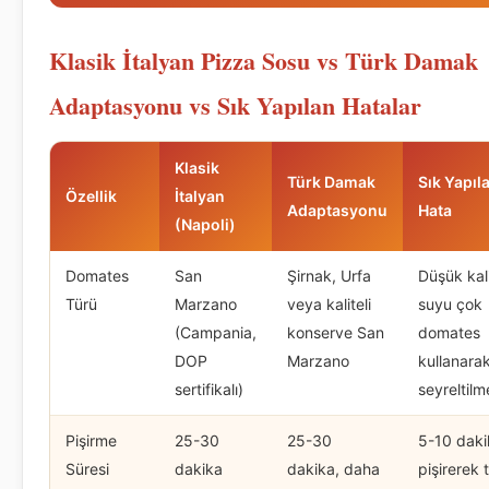
Klasik İtalyan Pizza Sosu vs Türk Damak
Adaptasyonu vs Sık Yapılan Hatalar
Klasik
Türk Damak
Sık Yapıl
Özellik
İtalyan
Adaptasyonu
Hata
(Napoli)
Domates
San
Şirnak, Urfa
Düşük kali
Türü
Marzano
veya kaliteli
suyu çok
(Campania,
konserve San
domates
DOP
Marzano
kullanara
sertifikalı)
seyreltilm
Pişirme
25-30
25-30
5-10 dak
Süresi
dakika
dakika, daha
pişirerek 