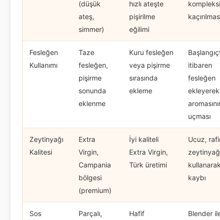
(düşük
hızlı ateşte
kompleksi
ateş,
pişirilme
kaçırılmas
simmer)
eğilimi
Fesleğen
Taze
Kuru fesleğen
Başlangıç
Kullanımı
fesleğen,
veya pişirme
itibaren
pişirme
sırasında
fesleğen
sonunda
ekleme
ekleyerek
eklenme
aromasını
uçması
Zeytinyağı
Extra
İyi kaliteli
Ucuz, raf
Kalitesi
Virgin,
Extra Virgin,
zeytinyağ
Campania
Türk üretimi
kullanarak
bölgesi
kaybı
(premium)
Sos
Parçalı,
Hafif
Blender il