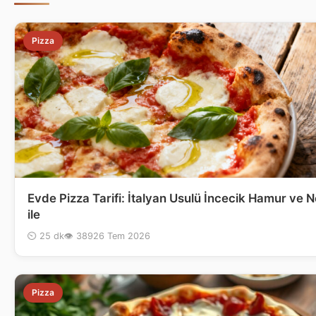
Pizza
Evde Pizza Tarifi: İtalyan Usulü İncecik Hamur ve N
ile
⏲ 25 dk
👁 389
26 Tem 2026
Pizza