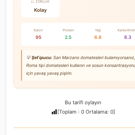
📈 ZORLUK
Kolay
Kalori
Protein
Yağ
Karbonhidr
95
2.5
6.8
8.3
💡
Şef ipucu:
San Marzano domatesleri bulamıyorsanız
Roma tipi domatesleri kullanın ve sosun konsantrasyon
için yavaş yavaş pişirin.
Bu tarifi oylayın
[Toplam :
0
Ortalama:
0
]