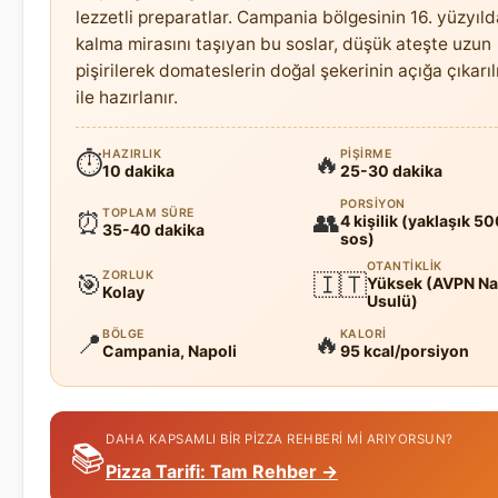
lezzetli preparatlar. Campania bölgesinin 16. yüzyıl
kalma mirasını taşıyan bu soslar, düşük ateşte uzun
pişirilerek domateslerin doğal şekerinin açığa çıkarı
ile hazırlanır.
HAZIRLIK
PIŞIRME
⏱
🔥
10 dakika
25-30 dakika
PORSIYON
TOPLAM SÜRE
⏰
👥
4 kişilik (yaklaşık 5
35-40 dakika
sos)
OTANTIKLIK
ZORLUK
🎯
🇮🇹
Yüksek (AVPN Na
Kolay
Usulü)
BÖLGE
KALORI
📍
🔥
Campania, Napoli
95 kcal/porsiyon
DAHA KAPSAMLI BIR PIZZA REHBERI MI ARIYORSUN?
📚
Pizza Tarifi: Tam Rehber →