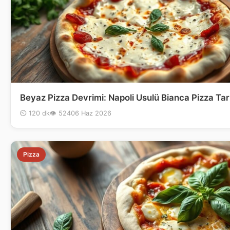
Beyaz Pizza Devrimi: Napoli Usulü Bianca Pizza Tari
⏲ 120 dk
👁 524
06 Haz 2026
Pizza