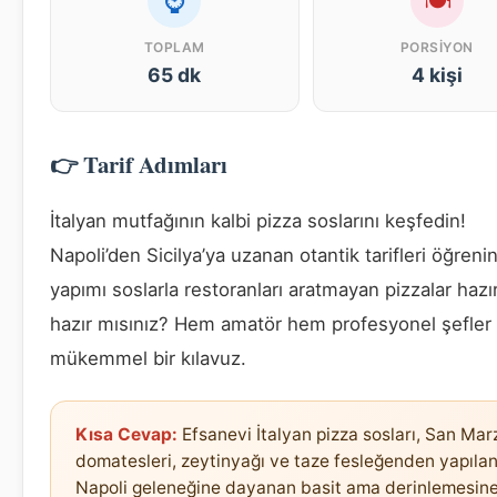
⌚
🍽
TOPLAM
PORSIYON
65 dk
4 kişi
👉 Tarif Adımları
İtalyan mutfağının kalbi pizza soslarını keşfedin!
Napoli’den Sicilya’ya uzanan otantik tarifleri öğreni
yapımı soslarla restoranları aratmayan pizzalar haz
hazır mısınız? Hem amatör hem profesyonel şefler 
mükemmel bir kılavuz.
Kısa Cevap:
Efsanevi İtalyan pizza sosları, San Ma
domatesleri, zeytinyağı ve taze fesleğenden yapılan
Napoli geleneğine dayanan basit ama derinlemesin