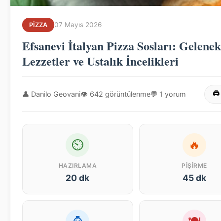
07 Mayıs 2026
PIZZA
Efsanevi İtalyan Pizza Sosları: Gelenek
Lezzetler ve Ustalık İncelikleri
👤 Danilo Geovani
👁 642 görüntülenme
💬 1 yorum
🖨
⏲
🔥
HAZIRLAMA
PIŞIRME
20 dk
45 dk