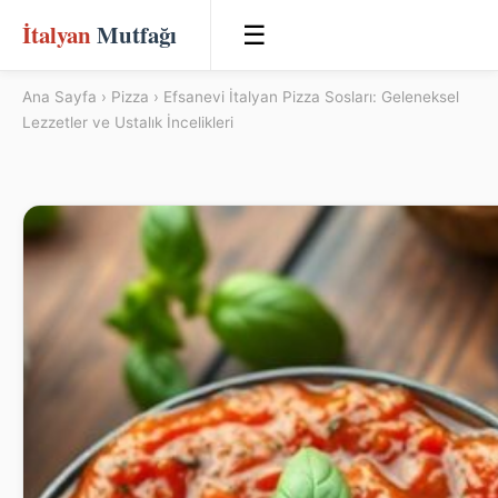
İtalyan
Mutfağı
☰
Ana Sayfa
›
Pizza
› Efsanevi İtalyan Pizza Sosları: Geleneksel
Lezzetler ve Ustalık İncelikleri