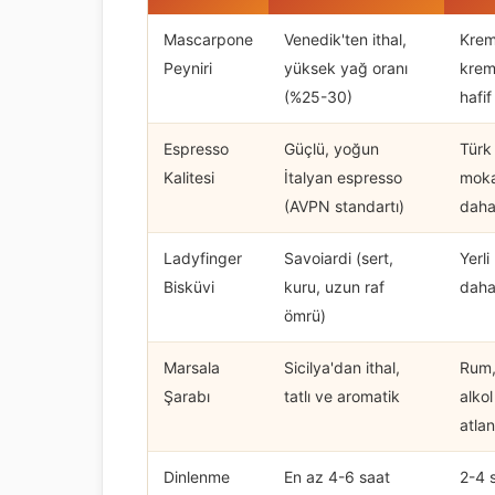
Mascarpone
Venedik'ten ithal,
Krema
Peyniri
yüksek yağ oranı
krem
(%25-30)
hafif
Espresso
Güçlü, yoğun
Türk
Kalitesi
İtalyan espresso
moka
(AVPN standartı)
daha
Ladyfinger
Savoiardi (sert,
Yerli
Bisküvi
kuru, uzun raf
daha
ömrü)
Marsala
Sicilya'dan ithal,
Rum,
Şarabı
tatlı ve aromatik
alko
atlan
Dinlenme
En az 4-6 saat
2-4 s