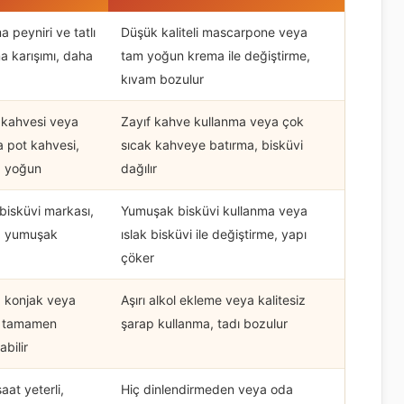
 peyniri ve tatlı
Düşük kaliteli mascarpone veya
a karışımı, daha
tam yoğun krema ile değiştirme,
kıvam bozulur
 kahvesi veya
Zayıf kahve kullanma veya çok
 pot kahvesi,
sıcak kahveye batırma, bisküvi
 yoğun
dağılır
 bisküvi markası,
Yumuşak bisküvi kullanma veya
 yumuşak
ıslak bisküvi ile değiştirme, yapı
çöker
 konjak veya
Aşırı alkol ekleme veya kalitesiz
l tamamen
şarap kullanma, tadı bozulur
abilir
aat yeterli,
Hiç dinlendirmeden veya oda