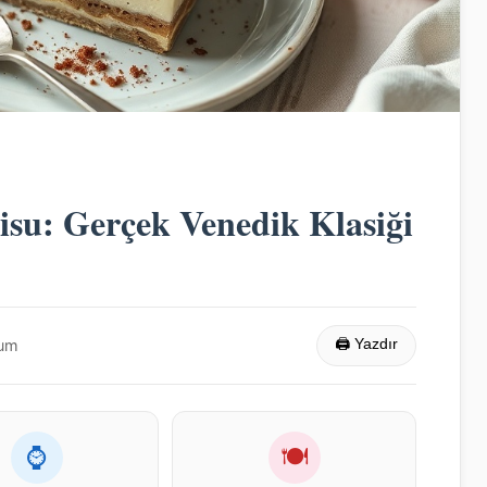
isu: Gerçek Venedik Klasiği
rum
🖨 Yazdır
⌚
🍽